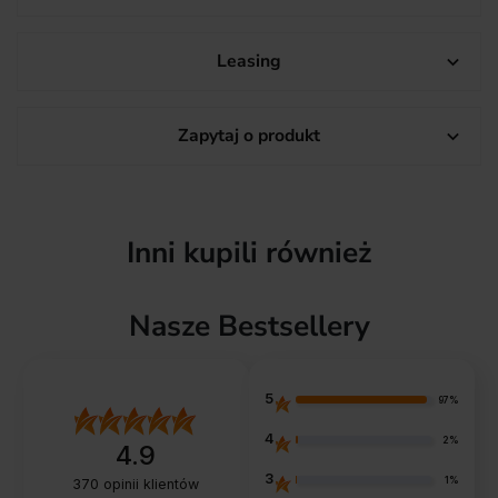
Leasing

Zapytaj o produkt

Inni kupili również
Nasze Bestsellery
5
97%
4
2%
4.9
3
1%
370
opinii klientów