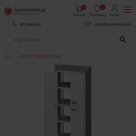
0
0
Koszyk
Porównaj
Konto
sklep@gastronet24.pl
691 600 642

SZAFY PRZELOTOWE