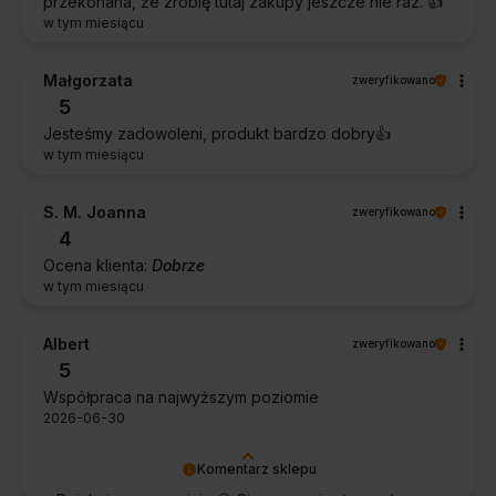
przekonana, że zrobię tutaj zakupy jeszcze nie raz. 👍️
w tym miesiącu
Małgorzata
zweryfikowano
5
Jesteśmy zadowoleni, produkt bardzo dobry👍️
w tym miesiącu
S. M. Joanna
zweryfikowano
4
Ocena klienta:
Dobrze
w tym miesiącu
Albert
zweryfikowano
5
Współpraca na najwyższym poziomie
2026-06-30
Komentarz sklepu