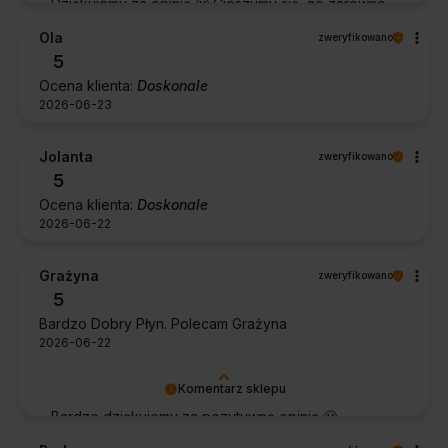
Dziękujemy za opinię 🙂 Cieszymy się, że zarówno
współpraca, jak i zakup spełniły Pana oczekiwania.
Ola
zweryfikowano
Dziękujemy za zaufanie.
5
Ocena klienta:
Doskonale
2026-06-23
Jolanta
zweryfikowano
5
Ocena klienta:
Doskonale
2026-06-22
Grażyna
zweryfikowano
5
Bardzo Dobry Płyn. Polecam Grażyna
2026-06-22
Komentarz sklepu
Bardzo dziękujemy za pozytywną opinię 🙂
Życzymy, aby płyn nadal zapewniał doskonałe