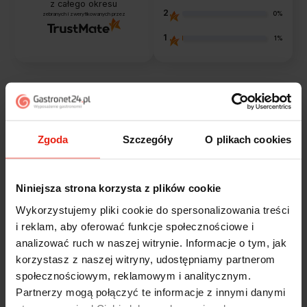
z całego okresu
2
0%
zebranych i zweryfikowanych przez
1
1%
Opinie klientów
Zgoda
Szczegóły
O plikach cookies
Jak zbieramy opinie?
filtry
Niniejsza strona korzysta z plików cookie
Magdalena
zweryfikowano
Wykorzystujemy pliki cookie do spersonalizowania treści
5
i reklam, aby oferować funkcje społecznościowe i
Ekspresowa realizacja zamówienia. Towar zgodny z
analizować ruch w naszej witrynie. Informacje o tym, jak
oczekiwaniami. Sprzedawca profesjonalny i godny
korzystasz z naszej witryny, udostępniamy partnerom
polecenia 👍️👍️👍️👍️👍️👍️👍️
w tym tygodniu
społecznościowym, reklamowym i analitycznym.
Partnerzy mogą połączyć te informacje z innymi danymi