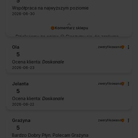
5
Współpraca na najwyższym poziomie
2026-06-30
Komentarz sklepu
Dziękujemy za opinię 🙂 Cieszymy się, że zarówno
współpraca, jak i zakup spełniły Pana oczekiwania.
Ola
zweryfikowano
Dziękujemy za zaufanie.
5
Ocena klienta:
Doskonale
2026-06-23
Jolanta
zweryfikowano
5
Ocena klienta:
Doskonale
2026-06-22
Grażyna
zweryfikowano
5
Bardzo Dobry Płyn. Polecam Grażyna