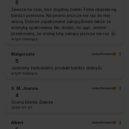
5
Zawsze na czas, bez zbędnej zwłoki. Firma okazała się
bardzo pomocna. Na pewno jeszcze nie raz do niej
wrócę. Dobrze zapakowane zakupy.Brawo także za
estetykę opakowania. Nic dodać, nic ująć. Jestem
przekonana, że zrobię tutaj zakupy jeszcze nie raz. 👍️
w tym miesiącu
Małgorzata
zweryfikowano
5
Jesteśmy zadowoleni, produkt bardzo dobry👍️
w tym miesiącu
S. M. Joanna
zweryfikowano
4
Ocena klienta:
Dobrze
2026-07-07
Albert
zweryfikowano