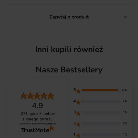
Zapytaj o produkt

Inni kupili również
Nasze Bestsellery
5
97%
4
2%
4.9
3
1%
371
opinii klientów
z całego okresu
2
0%
zebranych i zweryfikowanych przez
1
1%