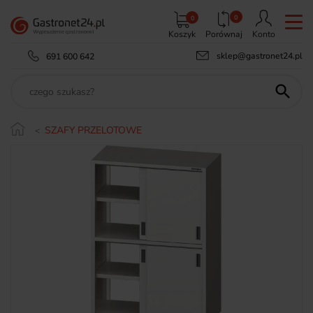
0
0
Koszyk
Porównaj
Konto
sklep@gastronet24.pl
691 600 642

SZAFY PRZELOTOWE