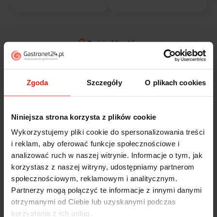
Opinie klientów
Jak zbieramy opinie?
filtry
Zgoda
Szczegóły
O plikach cookies
Alicja
zweryfikowano
Niniejsza strona korzysta z plików cookie
5
Jestem zaskoczona, że ta paczka dotarła do mnie tak
Wykorzystujemy pliki cookie do spersonalizowania treści
szybko. Paczka dotarła cała i zdrowa. Szybko,
i reklam, aby oferować funkcje społecznościowe i
sprawnie, bez problemów. Bardzo pomocna obsługa
analizować ruch w naszej witrynie. Informacje o tym, jak
klienta.
korzystasz z naszej witryny, udostępniamy partnerom
dzisiaj
społecznościowym, reklamowym i analitycznym.
Partnerzy mogą połączyć te informacje z innymi danymi
Magdalena
zweryfikowano
otrzymanymi od Ciebie lub uzyskanymi podczas
5
korzystania z ich usług.