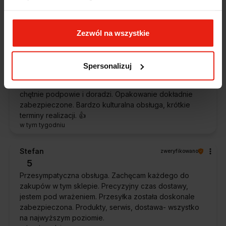
Ekspresowa realizacja zamówienia. Towar zgodny z
oczekiwaniami. Sprzedawca profesjonalny i godny
polecenia 👍️👍️👍️👍️👍️👍️👍️
Zezwól na wszystkie
w tym tygodniu
Piotr
zweryfikowano
Spersonalizuj
5
Ekspresowa dostawa, super. Obsługa bardzo pomocna,
chętnie podpowie i doradzi. Opakowanie dokładnie
zabezpieczone. Bardzo kulturalna obsługa, krótkie
terminy realizacji. 👍️
w tym tygodniu
Stefan
zweryfikowano
5
Przesympatyczna obsługa. Zachęcam każdego do
zakupów w tym sklepie. Precyzyjny czas dostawy,
jestem pod wrażeniem. Przesyłka została doskonale
zabezpieczona. Produkty, serwis, dostawa- wszystko
na najwyższym poziomie.