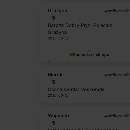
Grażyna
zweryfikowano
5
Bardzo Dobry Płyn. Polecam
Grażyna
2026-06-22
Komentarz sklepu
Bardzo dziękujemy za pozytywną
opinię 🙂 Życzymy, aby płyn nadal
Marek
zweryfikowano
zapewniał doskonałe efekty przy
5
każdym użyciu.
Ocena klienta:
Doskonale
2026-06-15
Wojciech
zweryfikowano
5