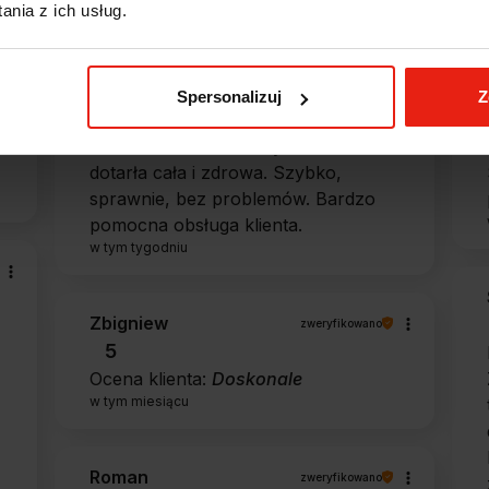
nia z ich usług.
Alicja
zweryfikowano
5
Spersonalizuj
Z
Jestem zaskoczona, że ta paczka
dotarła do mnie tak szybko. Paczka
dotarła cała i zdrowa. Szybko,
sprawnie, bez problemów. Bardzo
pomocna obsługa klienta.
w tym tygodniu
Zbigniew
zweryfikowano
5
Ocena klienta:
Doskonale
w tym miesiącu
Roman
zweryfikowano