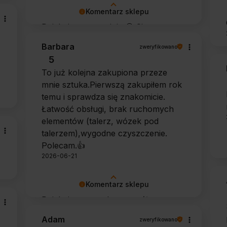
Komentarz sklepu
Dziękujemy za opinię 🙂 Cieszymy
się, że zarówno współpraca, jak i
Barbara
zweryfikowano
zakup spełniły Pana oczekiwania.
5
Dziękujemy za zaufanie.
To już kolejna zakupiona przeze
mnie sztuka.Pierwszą zakupiłem rok
temu i sprawdza się znakomicie.
Łatwość obsługi, brak ruchomych
elementów (talerz, wózek pod
talerzem),wygodne czyszczenie.
Polecam.👍️
2026-06-21
Komentarz sklepu
Dziękujemy za tak szczegółową
opinię 🙂 Cieszymy się, że doceniła
Adam
zweryfikowano
Pani wygodę obsługi i łatwość