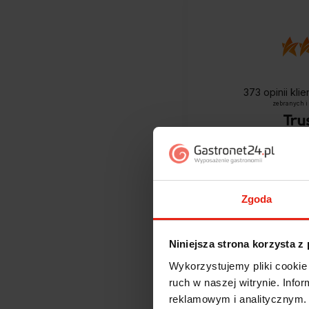
373
opinii kli
zebranych i
Zgoda
Niniejsza strona korzysta z
Wykorzystujemy pliki cookie 
Jak zbieramy opini
ruch w naszej witrynie. Inf
reklamowym i analitycznym. 