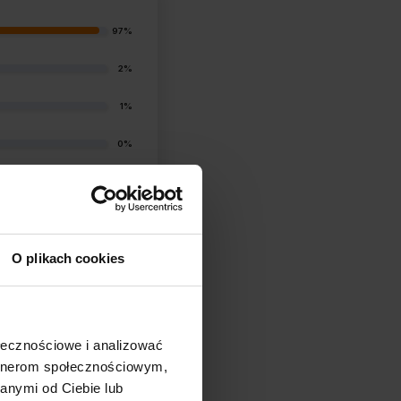
97%
2%
1%
0%
1%
O plikach cookies
ołecznościowe i analizować
filtry
artnerom społecznościowym,
anymi od Ciebie lub