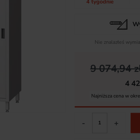
4 tygodnie
Wy
Nie znalazłeś wymia
9 074,94 z
4 42
Najniższa cena w okr
-
+