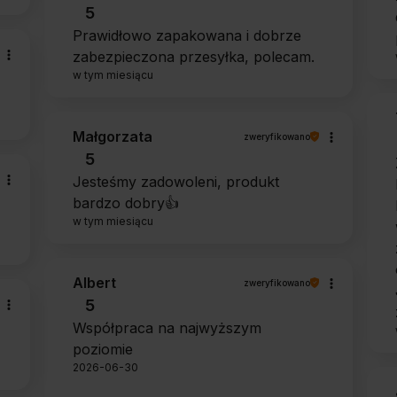
5
Prawidłowo zapakowana i dobrze
zabezpieczona przesyłka, polecam.
w tym miesiącu
Małgorzata
zweryfikowano
5
Jesteśmy zadowoleni, produkt
bardzo dobry👍️
w tym miesiącu
Albert
zweryfikowano
5
Współpraca na najwyższym
poziomie
2026-06-30