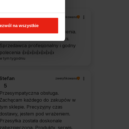
Magdalena
zweryfikowano
5
ezwól na wszystkie
Ekspresowa realizacja zamówienia.
Towar zgodny z oczekiwaniami.
Sprzedawca profesjonalny i godny
polecenia 👍️👍️👍️👍️👍️👍️👍️
w tym tygodniu
Stefan
zweryfikowano
5
Przesympatyczna obsługa.
Zachęcam każdego do zakupów w
tym sklepie. Precyzyjny czas
dostawy, jestem pod wrażeniem.
Przesyłka została doskonale
zabezpieczona. Produkty, serwis,