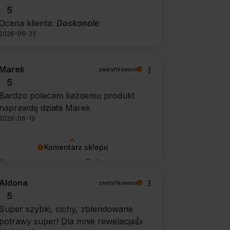
5
Ocena klienta:
Doskonale
2026-06-22
Marek
zweryfikowano
5
Bardzo polecam każdemu produkt
naprawdę działa Marek
2026-06-19
Komentarz sklepu
Dziękujemy za opinię 🙂 Cieszymy
się, że środek spełnił oczekiwania i
Aldona
zweryfikowano
potwierdził swoją skuteczność.
5
Super szybki, cichy, zblendowane
potrawy super! Dla mnie rewelacja👍️