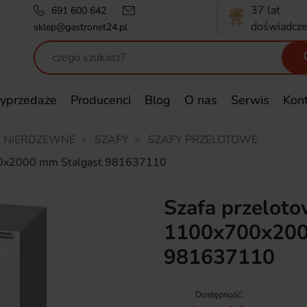
37 lat
691 600 642
doświadcze
sklep@gastronet24.pl
yprzedaże
Producenci
Blog
O nas
Serwis
Kon
 NIERDZEWNE
SZAFY
SZAFY PRZELOTOWE
00x2000 mm Stalgast 981637110
Szafa przelot
1100x700x200
981637110
Dostępność: