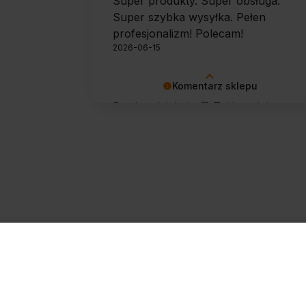
Super produkty. Super obsługa.
Super szybka wysyłka. Pełen
profesjonalizm! Polecam!
2026-06-15
Komentarz sklepu
Bardzo dziękuję 🙂 Takie opinie
motywują do dalszej pracy.
Zapisz się do newslettera
@
Zapisz się
Twojego sp