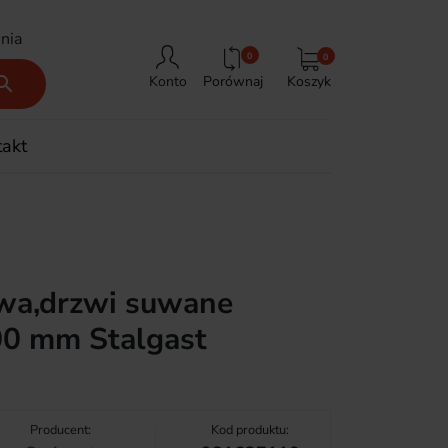
nia
0
0
Porównaj
Koszyk

Konto
takt
owa,drzwi suwane
0 mm Stalgast
Producent:
Kod produktu: