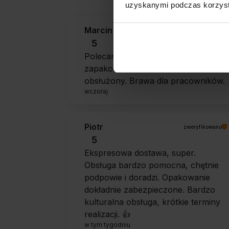
uzyskanymi podczas korzysta
Marcin
zweryfikowano
5
Polecam szybko sprawnie dobrze
zapakowane Zostałem świetnie
obsłużony. Brawa dla pracowników.
wczoraj
Piotr
zweryfikowano
5
Ekspresowa dostawa, super.
Obsługa bardzo pomocna, chętnie
podpowie i doradzi. Opakowanie
dokładnie zabezpieczone. Bardzo
kulturalna obsługa, krótkie terminy
realizacji. 👍️
w tym tygodniu