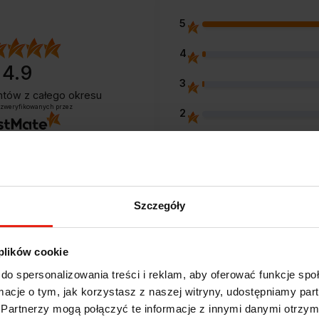
5
4
4.9
3
entów
z całego okresu
 zweryfikowanych przez
2
1
Szczegóły
Opinie klientów
 plików cookie
do spersonalizowania treści i reklam, aby oferować funkcje sp
e?
ormacje o tym, jak korzystasz z naszej witryny, udostępniamy p
Partnerzy mogą połączyć te informacje z innymi danymi otrzym