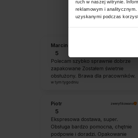
ruch w naszej witrynie. Inf
reklamowym i analitycznym. 
Jak zbieramy opini
uzyskanymi podczas korzysta
Marcin
zweryfikowano
5
Polecam szybko sprawnie dobrze
zapakowane Zostałem świetnie
obsłużony. Brawa dla pracowników.
w tym tygodniu
Piotr
zweryfikowano
5
Ekspresowa dostawa, super.
Obsługa bardzo pomocna, chętnie
podpowie i doradzi. Opakowanie