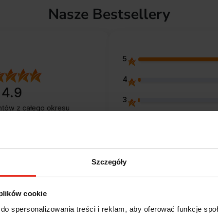
Nasze Bestsellery
5
4
4.9
3
entów
z całego okresu
 zweryfikowanych przez
2
1
Szczegóły
 plików cookie
Opinie klientów
do spersonalizowania treści i reklam, aby oferować funkcje sp