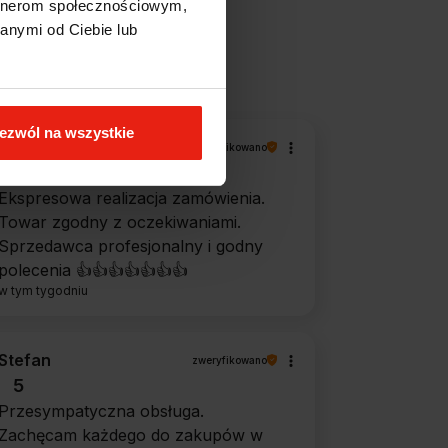
artnerom społecznościowym,
anymi od Ciebie lub
filtry
ezwól na wszystkie
Magdalena
zweryfikowano
5
Ekspresowa realizacja zamówienia.
Towar zgodny z oczekiwaniami.
Sprzedawca profesjonalny i godny
polecenia 👍️👍️👍️👍️👍️👍️👍️
w tym tygodniu
Stefan
zweryfikowano
5
Przesympatyczna obsługa.
Zachęcam każdego do zakupów w