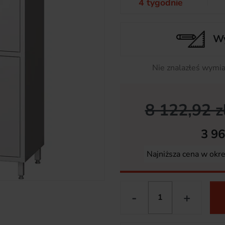
4 tygodnie
Wy
Nie znalazłeś wymia
8 122,92 z
3 96
Najniższa cena w okr
-
+