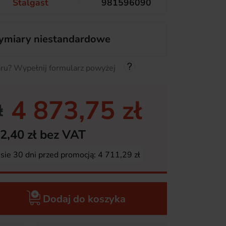
Stalgast
981596090
miary niestandardowe
ru? Wypełnij formularz powyżej
4 873,75 zł
ł
2,40 zł bez VAT
esie 30 dni przed promocją:
4 711,29 zł
Dodaj do koszyka