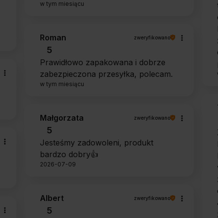
w tym miesiącu
Roman
zweryfikowano
5
Prawidłowo zapakowana i dobrze
zabezpieczona przesyłka, polecam.
w tym miesiącu
Małgorzata
zweryfikowano
5
Jesteśmy zadowoleni, produkt
bardzo dobry👍️
2026-07-09
Albert
zweryfikowano
5