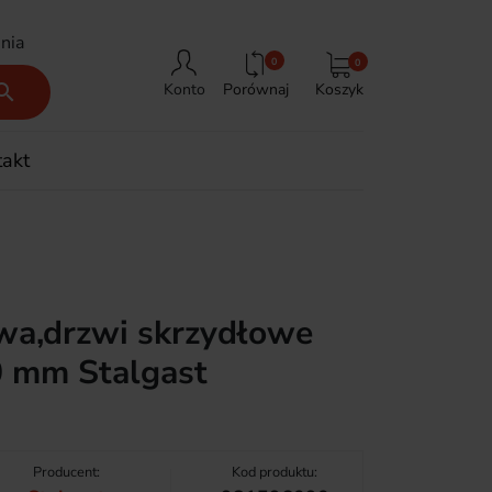
nia
0
0
Porównaj
Koszyk

Konto
takt
owa,drzwi skrzydłowe
 mm Stalgast
Producent:
Kod produktu: