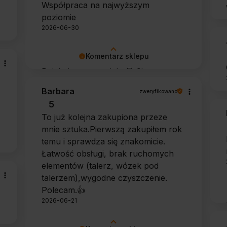
Współpraca na najwyższym
poziomie
2026-06-30
Komentarz sklepu
Dziękujemy za opinię 🙂 Cieszymy
się, że zarówno współpraca, jak i
Barbara
zweryfikowano
zakup spełniły Pana oczekiwania.
5
Dziękujemy za zaufanie.
To już kolejna zakupiona przeze
mnie sztuka.Pierwszą zakupiłem rok
temu i sprawdza się znakomicie.
Łatwość obsługi, brak ruchomych
elementów (talerz, wózek pod
talerzem),wygodne czyszczenie.
Polecam.👍️
2026-06-21