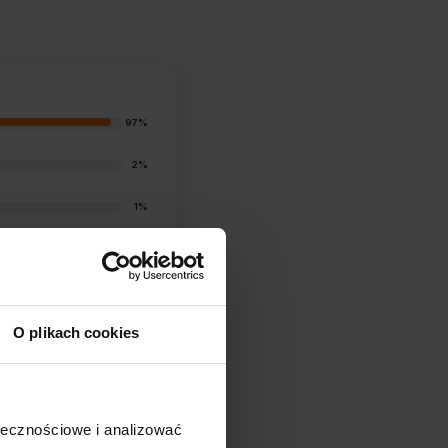
97%
2%
1%
0%
1%
O plikach cookies
ołecznościowe i analizować