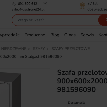
37 lat
691 600 642
doświadcze
sklep@gastronet24.pl
yprzedaże
Producenci
Blog
O nas
Serwis
Kon
 NIERDZEWNE
SZAFY
SZAFY PRZELOTOWE
0x600x2000 mm Stalgast 981596090
Szafa przelot
900x600x2000
981596090
Dostępność: