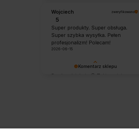
Wojciech
zweryfikowano
5
Super produkty. Super obsługa.
Super szybka wysyłka. Pełen
profesjonalizm! Polecam!
2026-06-15
Komentarz sklepu
Bardzo dziękuję 🙂 Takie opinie
motywują do dalszej pracy.