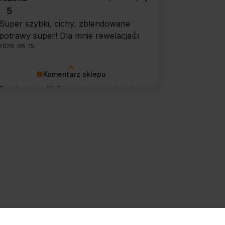
potwierdził swoją skuteczność.
5
Super szybki, cichy, zblendowane
potrawy super! Dla mnie rewelacja👍️
2026-06-15
Komentarz sklepu
Dziękujemy 🙂 Super, że urządzenie
sprawdza się w codziennym
użytkowaniu. Życzymy wielu
udanych kulinarnych inspiracji!