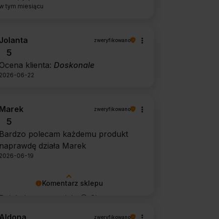
w tym miesiącu
Jolanta
zweryfikowano
5
Ocena klienta:
Doskonale
2026-06-22
Marek
zweryfikowano
5
Bardzo polecam każdemu produkt
naprawdę działa Marek
2026-06-19
Komentarz sklepu
Dziękujemy za opinię 🙂 Cieszymy
się, że środek spełnił oczekiwania i
Aldona
zweryfikowano