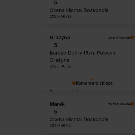
5
Ocena klienta:
Doskonale
2026-06-23
Grażyna
zweryfikowano
5
Bardzo Dobry Płyn. Polecam
Grażyna
2026-06-22
Komentarz sklepu
Bardzo dziękujemy za pozytywną
opinię 🙂 Życzymy, aby płyn nadal
Marek
zweryfikowano
zapewniał doskonałe efekty przy
5
każdym użyciu.
Ocena klienta:
Doskonale
2026-06-15