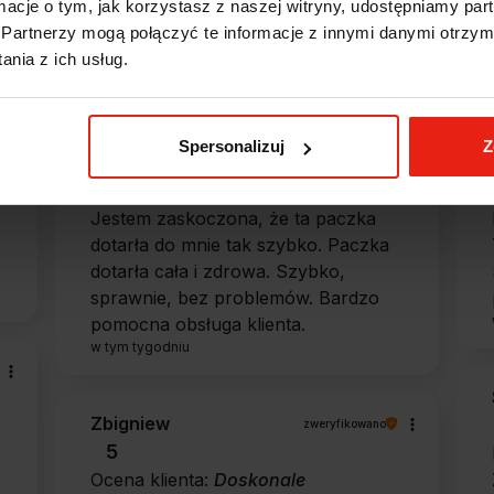
ormacje o tym, jak korzystasz z naszej witryny, udostępniamy p
Partnerzy mogą połączyć te informacje z innymi danymi otrzym
e?
nia z ich usług.
Spersonalizuj
Z
Alicja
zweryfikowano
5
Jestem zaskoczona, że ta paczka
dotarła do mnie tak szybko. Paczka
dotarła cała i zdrowa. Szybko,
sprawnie, bez problemów. Bardzo
pomocna obsługa klienta.
w tym tygodniu
Zbigniew
zweryfikowano
5
Ocena klienta:
Doskonale