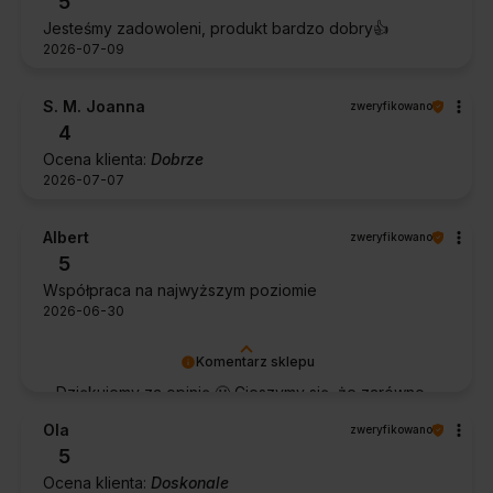
5
Jesteśmy zadowoleni, produkt bardzo dobry👍️
2026-07-09
S. M. Joanna
zweryfikowano
4
Ocena klienta:
Dobrze
2026-07-07
Albert
zweryfikowano
5
Współpraca na najwyższym poziomie
2026-06-30
Komentarz sklepu
Dziękujemy za opinię 🙂 Cieszymy się, że zarówno
współpraca, jak i zakup spełniły Pana oczekiwania.
Ola
zweryfikowano
Dziękujemy za zaufanie.
5
Ocena klienta:
Doskonale