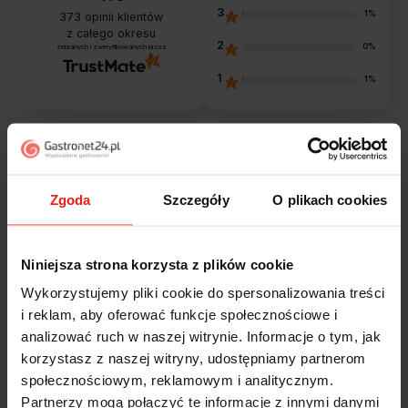
3
1%
373
opinii klientów
z całego okresu
2
0%
zebranych i zweryfikowanych przez
1
1%
Opinie klientów
Zgoda
Szczegóły
O plikach cookies
Jak zbieramy opinie?
filtry
Niniejsza strona korzysta z plików cookie
Marcin
Wykorzystujemy pliki cookie do spersonalizowania treści
zweryfikowano
5
i reklam, aby oferować funkcje społecznościowe i
Polecam szybko sprawnie dobrze zapakowane
analizować ruch w naszej witrynie. Informacje o tym, jak
Zostałem świetnie obsłużony. Brawa dla pracowników.
korzystasz z naszej witryny, udostępniamy partnerom
w tym tygodniu
społecznościowym, reklamowym i analitycznym.
Partnerzy mogą połączyć te informacje z innymi danymi