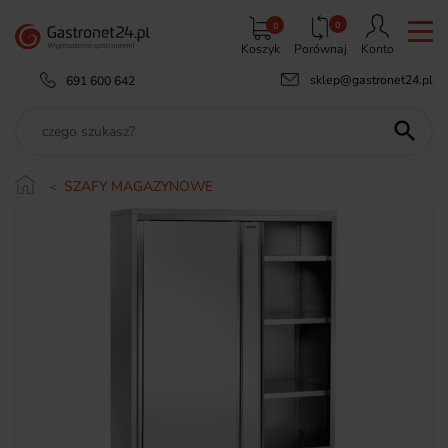
0
0
Koszyk
Porównaj
Konto
sklep@gastronet24.pl
691 600 642

SZAFY MAGAZYNOWE