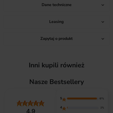
Dane techniczne

Leasing

Zapytaj o produkt

Inni kupili również
Nasze Bestsellery
5
97%
4
2%
4.9