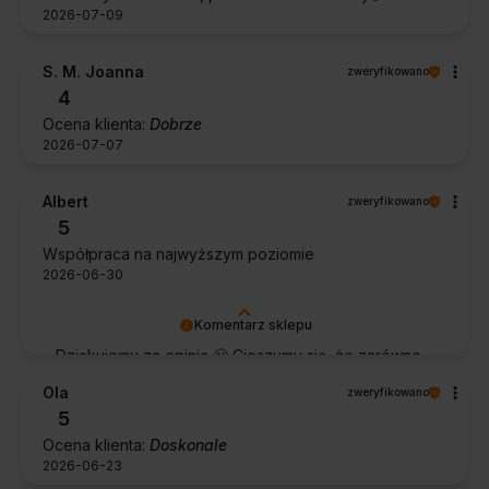
2026-07-09
S. M. Joanna
zweryfikowano
4
Ocena klienta:
Dobrze
2026-07-07
Albert
zweryfikowano
5
Współpraca na najwyższym poziomie
2026-06-30
Komentarz sklepu
Dziękujemy za opinię 🙂 Cieszymy się, że zarówno
współpraca, jak i zakup spełniły Pana oczekiwania.
Ola
zweryfikowano
Dziękujemy za zaufanie.
5
Ocena klienta:
Doskonale
2026-06-23