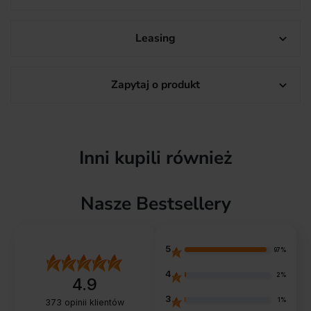
Leasing

Zapytaj o produkt

Inni kupili również
Nasze Bestsellery
5
97%
4
2%
4.9
3
1%
373
opinii klientów