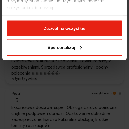
otrzymanymi od Ciebie lub uzyskanymi podczas
5
korzystania z ich usług.
Jestem zaskoczona, że ta paczka dotarła do mnie tak
szybko. Paczka dotarła cała i zdrowa. Szybko,
sprawnie, bez problemów. Bardzo pomocna obsługa
klienta.
Zezwól na wszystkie
w tym tygodniu
Spersonalizuj
Magdalena
zweryfikowano
5
Ekspresowa realizacja zamówienia. Towar zgodny z
oczekiwaniami. Sprzedawca profesjonalny i godny
polecenia 👍️👍️👍️👍️👍️👍️👍️
w tym tygodniu
Piotr
zweryfikowano
5
Ekspresowa dostawa, super. Obsługa bardzo pomocna,
chętnie podpowie i doradzi. Opakowanie dokładnie
zabezpieczone. Bardzo kulturalna obsługa, krótkie
terminy realizacji. 👍️