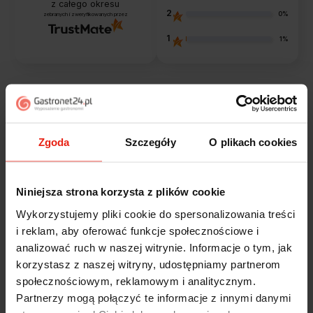
z całego okresu
2
0%
zebranych i zweryfikowanych przez
1
1%
Opinie klientów
Zgoda
Szczegóły
O plikach cookies
Jak zbieramy opinie?
filtry
Niniejsza strona korzysta z plików cookie
Marcin
zweryfikowano
Wykorzystujemy pliki cookie do spersonalizowania treści
5
i reklam, aby oferować funkcje społecznościowe i
Polecam szybko sprawnie dobrze zapakowane
analizować ruch w naszej witrynie. Informacje o tym, jak
Zostałem świetnie obsłużony. Brawa dla pracowników.
korzystasz z naszej witryny, udostępniamy partnerom
w tym tygodniu
społecznościowym, reklamowym i analitycznym.
Partnerzy mogą połączyć te informacje z innymi danymi
Alicja
zweryfikowano