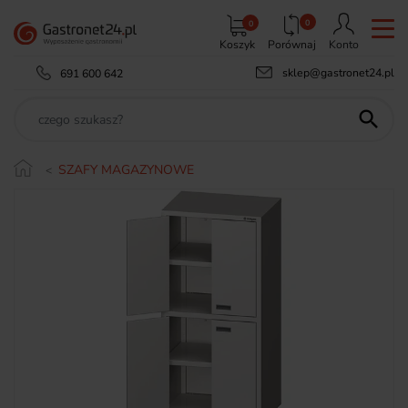
0
0
Koszyk
Porównaj
Konto
sklep@gastronet24.pl
691 600 642

SZAFY MAGAZYNOWE