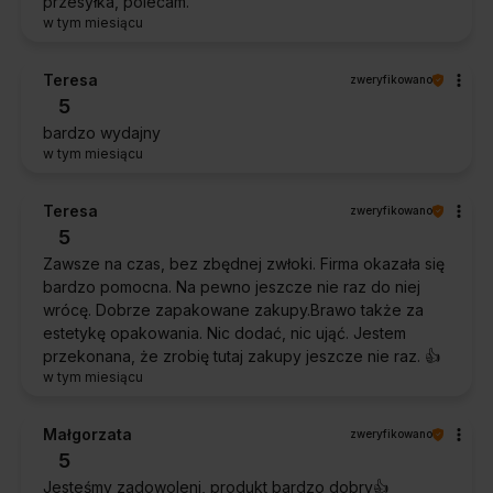
przesyłka, polecam.
w tym miesiącu
Teresa
zweryfikowano
5
bardzo wydajny
w tym miesiącu
Teresa
zweryfikowano
5
Zawsze na czas, bez zbędnej zwłoki. Firma okazała się
bardzo pomocna. Na pewno jeszcze nie raz do niej
wrócę. Dobrze zapakowane zakupy.Brawo także za
estetykę opakowania. Nic dodać, nic ująć. Jestem
przekonana, że zrobię tutaj zakupy jeszcze nie raz. 👍️
w tym miesiącu
Małgorzata
zweryfikowano
5
Jesteśmy zadowoleni, produkt bardzo dobry👍️