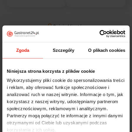
Opinie klientów
Jak zbieramy opinie?
filtry
Zgoda
Szczegóły
O plikach cookies
Alicja
zweryfikowano
Niniejsza strona korzysta z plików cookie
5
Jestem zaskoczona, że ta paczka dotarła do mnie tak
Wykorzystujemy pliki cookie do spersonalizowania treści
szybko. Paczka dotarła cała i zdrowa. Szybko,
i reklam, aby oferować funkcje społecznościowe i
sprawnie, bez problemów. Bardzo pomocna obsługa
analizować ruch w naszej witrynie. Informacje o tym, jak
klienta.
korzystasz z naszej witryny, udostępniamy partnerom
dzisiaj
społecznościowym, reklamowym i analitycznym.
Partnerzy mogą połączyć te informacje z innymi danymi
Magdalena
zweryfikowano
otrzymanymi od Ciebie lub uzyskanymi podczas
5
korzystania z ich usług.