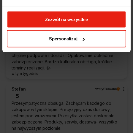
Ekspresowa realizacja zamówienia. Towar zgodny z
oczekiwaniami. Sprzedawca profesjonalny i godny
polecenia 👍️👍️👍️👍️👍️👍️👍️
Zezwól na wszystkie
w tym tygodniu
Piotr
zweryfikowano
Spersonalizuj
5
Ekspresowa dostawa, super. Obsługa bardzo pomocna,
chętnie podpowie i doradzi. Opakowanie dokładnie
zabezpieczone. Bardzo kulturalna obsługa, krótkie
terminy realizacji. 👍️
w tym tygodniu
Stefan
zweryfikowano
5
Przesympatyczna obsługa. Zachęcam każdego do
zakupów w tym sklepie. Precyzyjny czas dostawy,
jestem pod wrażeniem. Przesyłka została doskonale
zabezpieczona. Produkty, serwis, dostawa- wszystko
na najwyższym poziomie.