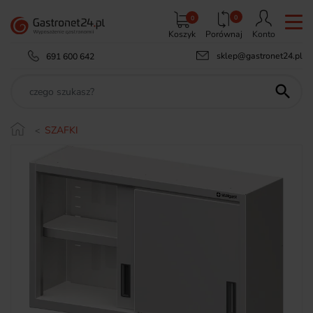
0
0
Koszyk
Porównaj
Konto
sklep@gastronet24.pl
691 600 642

SZAFKI