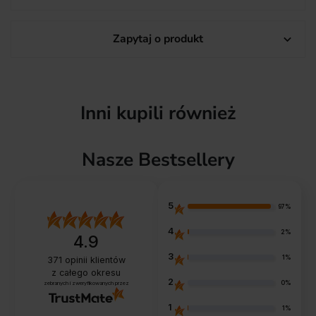
Zapytaj o produkt

Inni kupili również
Nasze Bestsellery
5
97%
4
2%
4.9
3
1%
371
opinii klientów
z całego okresu
2
0%
zebranych i zweryfikowanych przez
1
1%