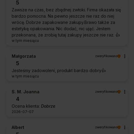
5
Zawsze na czas, bez zbędnej zwłoki. Firma okazała się
bardzo pomocna. Na pewno jeszcze nie raz do niej
wrócę. Dobrze zapakowane zakupy.Brawo także za
estetykę opakowania. Nic dodać, nic ująć. Jestem
przekonana, że zrobię tutaj zakupy jeszcze nie raz. 👍️
w tym miesiącu
Małgorzata
zweryfikowano
5
Jesteśmy zadowoleni, produkt bardzo dobry👍️
w tym miesiącu
S. M. Joanna
zweryfikowano
4
Ocena klienta:
Dobrze
2026-07-07
Albert
zweryfikowano