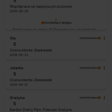
5
Współpraca na najwyższym poziomie
2026-06-30
Komentarz sklepu
Dziękujemy za opinię 🙂 Cieszymy się, że zarówno
współpraca, jak i zakup spełniły Pana oczekiwania.
Ola
zweryfikowano
Dziękujemy za zaufanie.
5
Ocena klienta:
Doskonale
2026-06-23
Jolanta
zweryfikowano
5
Ocena klienta:
Doskonale
2026-06-22
Grażyna
zweryfikowano
5
Bardzo Dobry Płyn. Polecam Grażyna