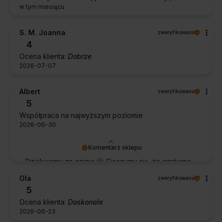
w tym miesiącu
S. M. Joanna
zweryfikowano
4
Ocena klienta:
Dobrze
2026-07-07
Albert
zweryfikowano
5
Współpraca na najwyższym poziomie
2026-06-30
Komentarz sklepu
Dziękujemy za opinię 🙂 Cieszymy się, że zarówno
współpraca, jak i zakup spełniły Pana oczekiwania.
Ola
zweryfikowano
Dziękujemy za zaufanie.
5
Ocena klienta:
Doskonale
2026-06-23