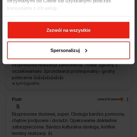
otrzymanymi od Ciebie lub uzyskanymi podczas
5
korzystania z ich usług.
Jestem zaskoczona, że ta paczka dotarła do mnie tak
szybko. Paczka dotarła cała i zdrowa. Szybko,
sprawnie, bez problemów. Bardzo pomocna obsługa
klienta.
Zezwól na wszystkie
w tym tygodniu
Spersonalizuj
Magdalena
zweryfikowano
5
Ekspresowa realizacja zamówienia. Towar zgodny z
oczekiwaniami. Sprzedawca profesjonalny i godny
polecenia 👍️👍️👍️👍️👍️👍️👍️
w tym tygodniu
Piotr
zweryfikowano
5
Ekspresowa dostawa, super. Obsługa bardzo pomocna,
chętnie podpowie i doradzi. Opakowanie dokładnie
zabezpieczone. Bardzo kulturalna obsługa, krótkie
terminy realizacji. 👍️