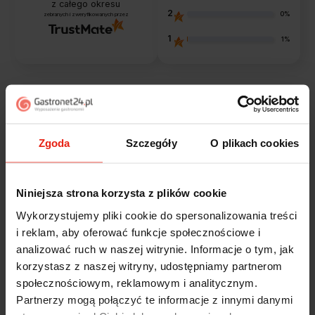
z całego okresu
2
0%
zebranych i zweryfikowanych przez
1
1%
Opinie klientów
Zgoda
Szczegóły
O plikach cookies
Jak zbieramy opinie?
filtry
Niniejsza strona korzysta z plików cookie
Marcin
zweryfikowano
Wykorzystujemy pliki cookie do spersonalizowania treści
5
i reklam, aby oferować funkcje społecznościowe i
Polecam szybko sprawnie dobrze zapakowane
analizować ruch w naszej witrynie. Informacje o tym, jak
Zostałem świetnie obsłużony. Brawa dla pracowników.
korzystasz z naszej witryny, udostępniamy partnerom
wczoraj
społecznościowym, reklamowym i analitycznym.
Partnerzy mogą połączyć te informacje z innymi danymi
Alicja
zweryfikowano