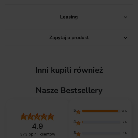
Leasing

Zapytaj o produkt

Inni kupili również
Nasze Bestsellery
5
97%
4
2%
4.9
3
1%
373
opinii klientów