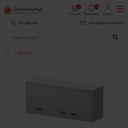
0
0
Koszyk
Porównaj
Konto
sklep@gastronet24.pl
691 600 642

SZAFKI