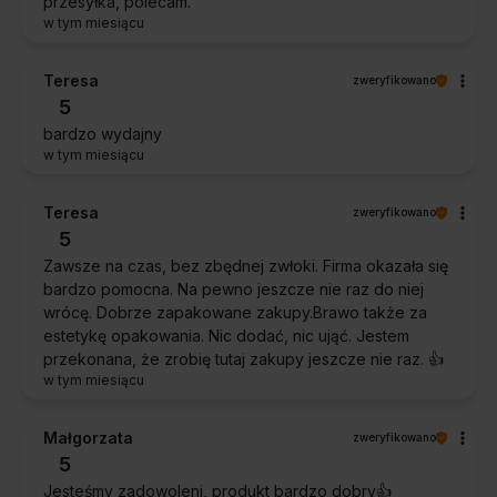
przesyłka, polecam.
w tym miesiącu
Teresa
zweryfikowano
5
bardzo wydajny
w tym miesiącu
Teresa
zweryfikowano
5
Zawsze na czas, bez zbędnej zwłoki. Firma okazała się
bardzo pomocna. Na pewno jeszcze nie raz do niej
wrócę. Dobrze zapakowane zakupy.Brawo także za
estetykę opakowania. Nic dodać, nic ująć. Jestem
przekonana, że zrobię tutaj zakupy jeszcze nie raz. 👍️
w tym miesiącu
Małgorzata
zweryfikowano
5
Jesteśmy zadowoleni, produkt bardzo dobry👍️