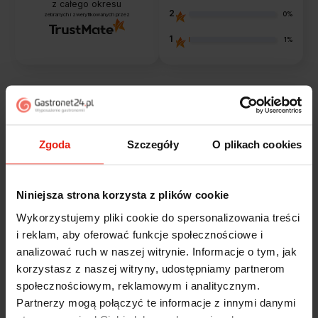
z całego okresu
2
0%
zebranych i zweryfikowanych przez
1
1%
Opinie klientów
Zgoda
Szczegóły
O plikach cookies
Jak zbieramy opinie?
filtry
Niniejsza strona korzysta z plików cookie
Marcin
zweryfikowano
Wykorzystujemy pliki cookie do spersonalizowania treści
5
i reklam, aby oferować funkcje społecznościowe i
Polecam szybko sprawnie dobrze zapakowane
analizować ruch w naszej witrynie. Informacje o tym, jak
Zostałem świetnie obsłużony. Brawa dla pracowników.
korzystasz z naszej witryny, udostępniamy partnerom
wczoraj
społecznościowym, reklamowym i analitycznym.
Partnerzy mogą połączyć te informacje z innymi danymi
Alicja
zweryfikowano