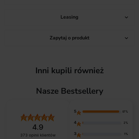
Leasing

Zapytaj o produkt

Inni kupili również
Nasze Bestsellery
5
97%
4
2%
4.9
3
1%
373
opinii klientów