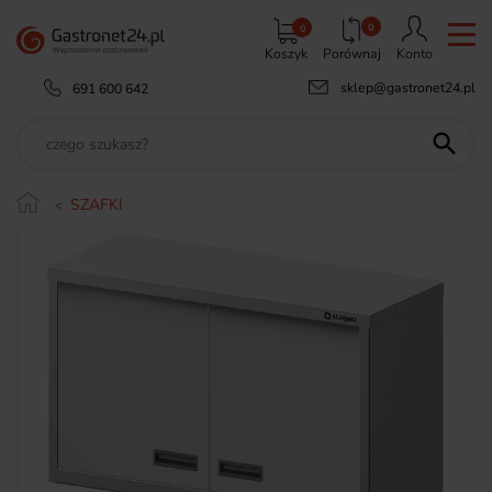
0
0
Koszyk
Porównaj
Konto
sklep@gastronet24.pl
691 600 642

SZAFKI