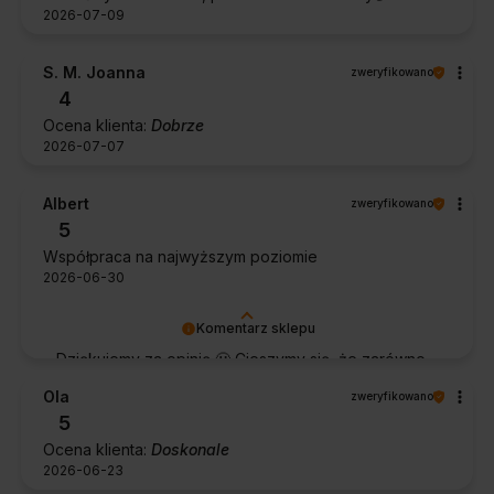
2026-07-09
S. M. Joanna
zweryfikowano
4
Ocena klienta:
Dobrze
2026-07-07
Albert
zweryfikowano
5
Współpraca na najwyższym poziomie
2026-06-30
Komentarz sklepu
Dziękujemy za opinię 🙂 Cieszymy się, że zarówno
współpraca, jak i zakup spełniły Pana oczekiwania.
Ola
zweryfikowano
Dziękujemy za zaufanie.
5
Ocena klienta:
Doskonale
2026-06-23