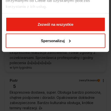
otrzymanymi od Ciebie lub uzyskanymi podczas
5
korzystania z ich usług.
Jestem zaskoczona, że ta paczka dotarła do mnie tak
szybko. Paczka dotarła cała i zdrowa. Szybko,
sprawnie, bez problemów. Bardzo pomocna obsługa
klienta.
Zezwól na wszystkie
w tym tygodniu
Spersonalizuj
Magdalena
zweryfikowano
5
Ekspresowa realizacja zamówienia. Towar zgodny z
oczekiwaniami. Sprzedawca profesjonalny i godny
polecenia 👍️👍️👍️👍️👍️👍️👍️
w tym tygodniu
Piotr
zweryfikowano
5
Ekspresowa dostawa, super. Obsługa bardzo pomocna,
chętnie podpowie i doradzi. Opakowanie dokładnie
zabezpieczone. Bardzo kulturalna obsługa, krótkie
terminy realizacji. 👍️