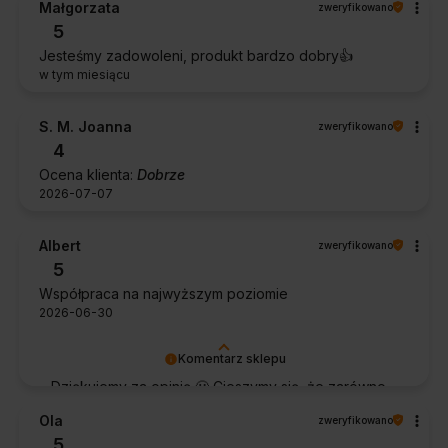
Małgorzata
zweryfikowano
5
Jesteśmy zadowoleni, produkt bardzo dobry👍️
w tym miesiącu
S. M. Joanna
zweryfikowano
4
Ocena klienta:
Dobrze
2026-07-07
Albert
zweryfikowano
5
Współpraca na najwyższym poziomie
2026-06-30
Komentarz sklepu
Dziękujemy za opinię 🙂 Cieszymy się, że zarówno
współpraca, jak i zakup spełniły Pana oczekiwania.
Ola
zweryfikowano
Dziękujemy za zaufanie.
5