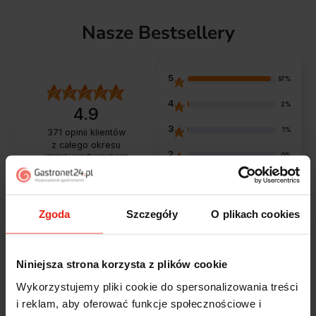
Nasze Bestsellery
5
97%
4
2%
4.9
3
1%
371
opinii klientów
z całego okresu
2
0%
zebranych i zweryfikowanych przez
1
1%
Zgoda
Szczegóły
O plikach cookies
Opinie klientów
Niniejsza strona korzysta z plików cookie
Jak zbieramy opinie?
Wykorzystujemy pliki cookie do spersonalizowania treści
filtry
i reklam, aby oferować funkcje społecznościowe i