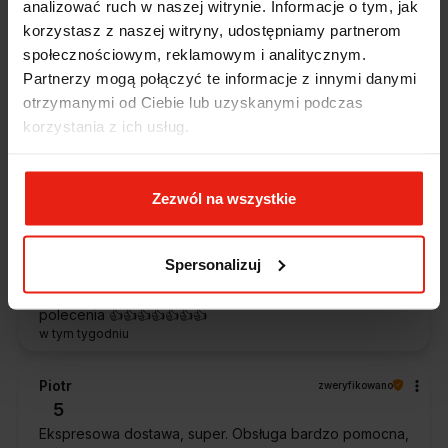
analizować ruch w naszej witrynie. Informacje o tym, jak
korzystasz z naszej witryny, udostępniamy partnerom
Alicja
zweryfikowano
społecznościowym, reklamowym i analitycznym.
5
Partnerzy mogą połączyć te informacje z innymi danymi
Jestem zaskoczona, że ta paczka dotarła do mnie tak
otrzymanymi od Ciebie lub uzyskanymi podczas
szybko. Paczka dotarła cała i zdrowa. Szybko,
korzystania z ich usług.
sprawnie, bez problemów. Bardzo pomocna obsługa
klienta.
dzisiaj
Zezwól na wszystkie
Magdalena
zweryfikowano
5
Spersonalizuj
Ekspresowa realizacja zamówienia. Towar zgodny z
oczekiwaniami. Sprzedawca profesjonalny i godny
polecenia 👍️👍️👍️👍️👍️👍️👍️
w tym tygodniu
Piotr
zweryfikowano
5
Ekspresowa dostawa, super. Obsługa bardzo pomocna,