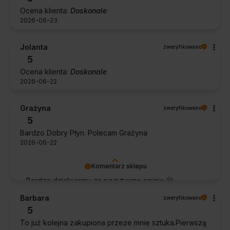
Ocena klienta:
Doskonale
2026-06-23
Jolanta
zweryfikowano
5
Ocena klienta:
Doskonale
2026-06-22
Grażyna
zweryfikowano
5
Bardzo Dobry Płyn. Polecam Grażyna
2026-06-22
Komentarz sklepu
Bardzo dziękujemy za pozytywną opinię 🙂
Życzymy, aby płyn nadal zapewniał doskonałe
Barbara
zweryfikowano
efekty przy każdym użyciu.
5
To już kolejna zakupiona przeze mnie sztuka.Pierwszą