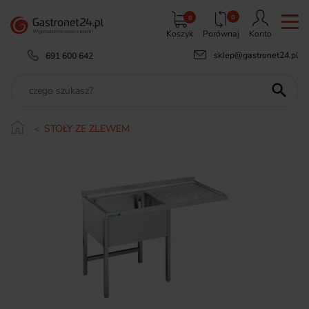
0
0
Koszyk
Porównaj
Konto
sklep@gastronet24.pl
691 600 642

STOŁY ZE ZLEWEM