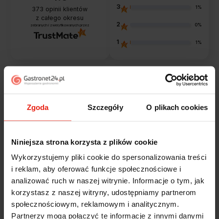
3
1%
373
opinii klientów
z całego okresu
2
0%
zebranych i zweryfikowanych przez
1
1%
Opinie klientów
Zgoda
Szczegóły
O plikach cookies
Jak zbieramy opinie?
filtry
Niniejsza strona korzysta z plików cookie
Marcin
Wykorzystujemy pliki cookie do spersonalizowania treści
zweryfikowano
5
i reklam, aby oferować funkcje społecznościowe i
Polecam szybko sprawnie dobrze zapakowane
analizować ruch w naszej witrynie. Informacje o tym, jak
Zostałem świetnie obsłużony. Brawa dla pracowników.
korzystasz z naszej witryny, udostępniamy partnerom
w tym tygodniu
społecznościowym, reklamowym i analitycznym.
Partnerzy mogą połączyć te informacje z innymi danymi