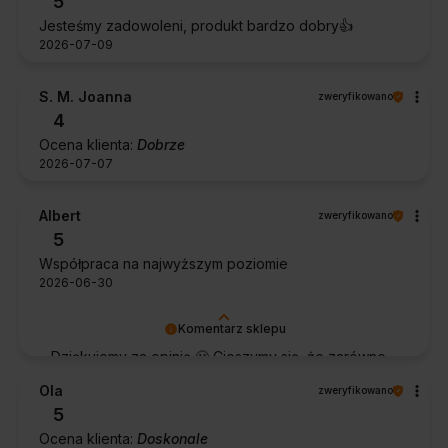
5
Jesteśmy zadowoleni, produkt bardzo dobry👍️
2026-07-09
S. M. Joanna
zweryfikowano
4
Ocena klienta:
Dobrze
2026-07-07
Albert
zweryfikowano
5
Współpraca na najwyższym poziomie
2026-06-30
Komentarz sklepu
Dziękujemy za opinię 🙂 Cieszymy się, że zarówno
współpraca, jak i zakup spełniły Pana oczekiwania.
Ola
zweryfikowano
Dziękujemy za zaufanie.
5
Ocena klienta:
Doskonale