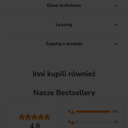
Dane techniczne

Leasing

Zapytaj o produkt

Inni kupili również
Nasze Bestsellery
5
97%
4
2%
4.9