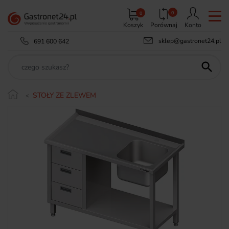
0
0
Koszyk
Porównaj
Konto
sklep@gastronet24.pl
691 600 642

STOŁY ZE ZLEWEM