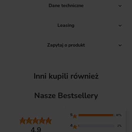
Dane techniczne

Leasing

Zapytaj o produkt

Inni kupili również
Nasze Bestsellery
5
97%
4
2%
4.9