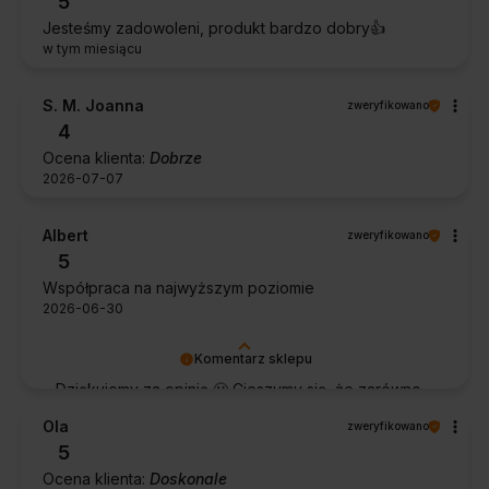
5
Jesteśmy zadowoleni, produkt bardzo dobry👍️
w tym miesiącu
S. M. Joanna
zweryfikowano
4
Ocena klienta:
Dobrze
2026-07-07
Albert
zweryfikowano
5
Współpraca na najwyższym poziomie
2026-06-30
Komentarz sklepu
Dziękujemy za opinię 🙂 Cieszymy się, że zarówno
współpraca, jak i zakup spełniły Pana oczekiwania.
Ola
zweryfikowano
Dziękujemy za zaufanie.
5
Ocena klienta:
Doskonale