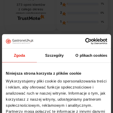
3
1%
373
opinii klientów
z całego okresu
2
0%
zebranych i zweryfikowanych przez
1
1%
Opinie klientów
Zgoda
Szczegóły
O plikach cookies
Jak zbieramy opinie?
filtry
Niniejsza strona korzysta z plików cookie
Marcin
Wykorzystujemy pliki cookie do spersonalizowania treści
zweryfikowano
5
i reklam, aby oferować funkcje społecznościowe i
Polecam szybko sprawnie dobrze zapakowane
analizować ruch w naszej witrynie. Informacje o tym, jak
Zostałem świetnie obsłużony. Brawa dla pracowników.
korzystasz z naszej witryny, udostępniamy partnerom
wczoraj
społecznościowym, reklamowym i analitycznym.
Partnerzy mogą połączyć te informacje z innymi danymi