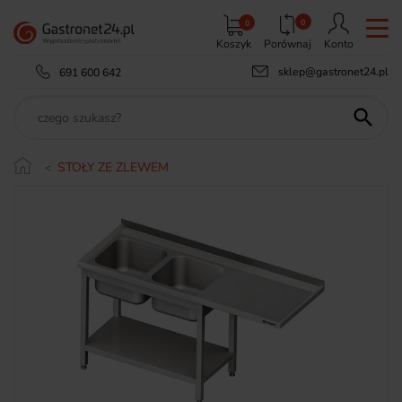
0
0
Koszyk
Porównaj
Konto
sklep@gastronet24.pl
691 600 642

STOŁY ZE ZLEWEM