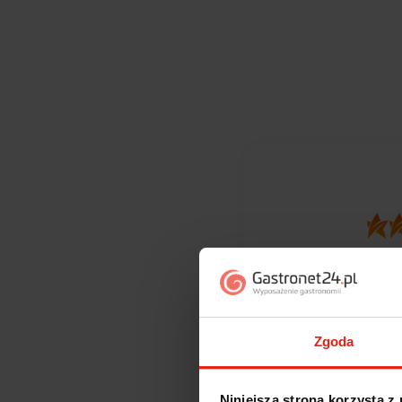
371
opinii kli
zebranych i
Zgoda
Niniejsza strona korzysta z