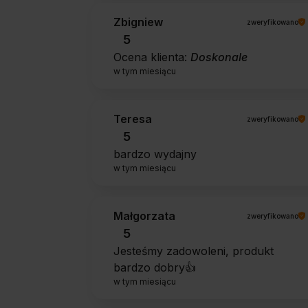
Zbigniew
zweryfikowano
5
Ocena klienta:
Doskonale
w tym miesiącu
Teresa
zweryfikowano
5
bardzo wydajny
w tym miesiącu
Małgorzata
zweryfikowano
5
Jesteśmy zadowoleni, produkt
bardzo dobry👍️
w tym miesiącu