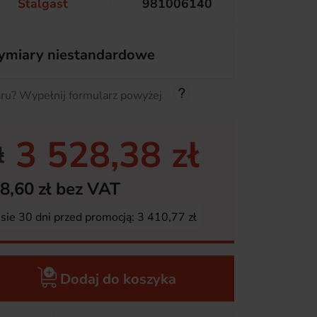
Stalgast
981006140
miary niestandardowe
ru? Wypełnij formularz powyżej
3 528,38 zł
ł
8,60 zł bez VAT
esie 30 dni przed promocją:
3 410,77 zł
Dodaj do koszyka