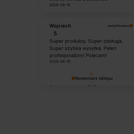
2026-06-15
Wojciech
zweryfikowano
5
Super produkty. Super obsługa.
Super szybka wysyłka. Pełen
profesjonalizm! Polecam!
2026-06-15
Komentarz sklepu
Bardzo dziękuję 🙂 Takie opinie
motywują do dalszej pracy.