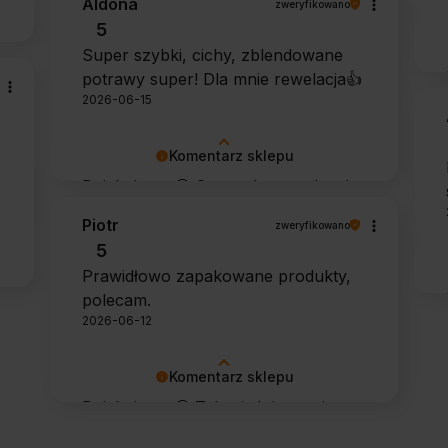
Aldona
zweryfikowano
potwierdził swoją skuteczność.
5
Super szybki, cichy, zblendowane
potrawy super! Dla mnie rewelacja👍️
2026-06-15
Komentarz sklepu
Dziękujemy 🙂 Super, że urządzenie
sprawdza się w codziennym
Piotr
zweryfikowano
użytkowaniu. Życzymy wielu
5
udanych kulinarnych inspiracji!
Prawidłowo zapakowane produkty,
polecam.
2026-06-12
Komentarz sklepu
Dziękujemy 🙂 Tak właśnie powinno
to wyglądać 🙂