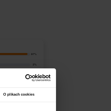
97%
2%
1%
0%
O plikach cookies
1%