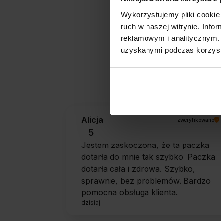
Wykorzystujemy pliki cookie 
ruch w naszej witrynie. Inf
reklamowym i analitycznym. 
uzyskanymi podczas korzysta
Jak zbieramy opini
Alicja
zweryfikowano
5
Jestem zaskoczona, że ta paczka
dotarła do mnie tak szybko. Paczka
dotarła cała i zdrowa. Szybko,
sprawnie, bez problemów. Bardzo
pomocna obsługa klienta.
dzisiaj