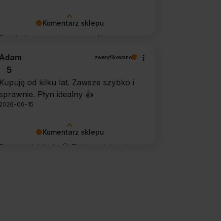
Komentarz sklepu
Dziękujemy za tak szczegółową
opinię 🙂 Cieszymy się, że doceniła
Adam
zweryfikowano
Pani wygodę obsługi i łatwość
5
utrzymania urządzenia w czystości.
Kupuję od kilku lat. Zawsze szybko i
To dla nas bardzo cenna informacja.
sprawnie. Płyn idealny 👍️
2026-06-15
Komentarz sklepu
Bardzo dziękuję 🙂 Takie opinie od
stałych klientów cieszą najbardziej.