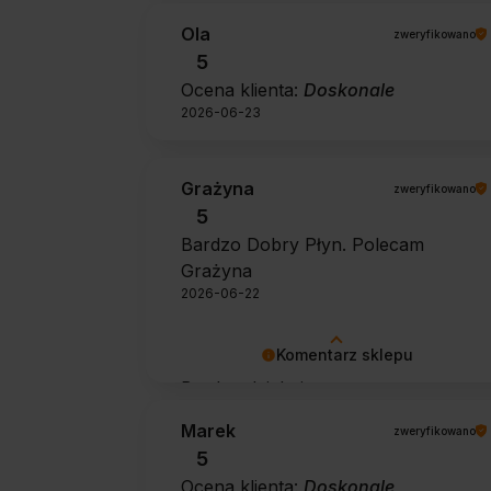
Ola
zweryfikowano
5
Ocena klienta:
Doskonale
2026-06-23
Grażyna
zweryfikowano
5
Bardzo Dobry Płyn. Polecam
Grażyna
2026-06-22
Komentarz sklepu
Bardzo dziękujemy za pozytywną
opinię 🙂 Życzymy, aby płyn nadal
Marek
zweryfikowano
zapewniał doskonałe efekty przy
5
każdym użyciu.
Ocena klienta:
Doskonale