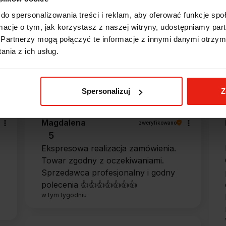
do spersonalizowania treści i reklam, aby oferować funkcje sp
ormacje o tym, jak korzystasz z naszej witryny, udostępniamy p
Opinie klientów
Partnerzy mogą połączyć te informacje z innymi danymi otrzym
nia z ich usług.
e?
Spersonalizuj
Z
Magdalena
zweryfikowano
5
Ekspresowa realizacja zamówienia.
Towar zgodny z oczekiwaniami.
Sprzedawca profesjonalny i godny
polecenia 👍️👍️👍️👍️👍️👍️👍️
w tym tygodniu