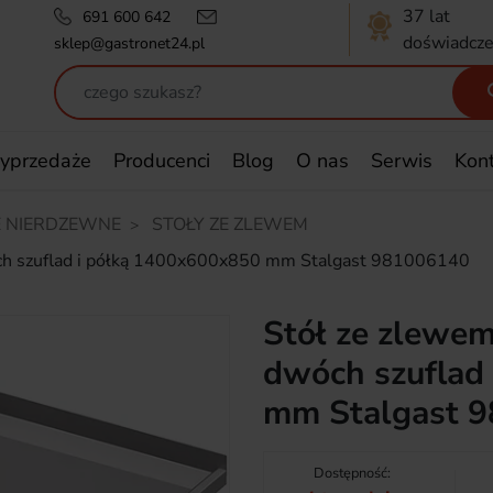
37 lat
691 600 642
doświadcze
sklep@gastronet24.pl
yprzedaże
Producenci
Blog
O nas
Serwis
Kon
 NIERDZEWNE
STOŁY ZE ZLEWEM
óch szuflad i półką 1400x600x850 mm Stalgast 981006140
Stół ze zlewem
dwóch szuflad
mm Stalgast 
Dostępność: