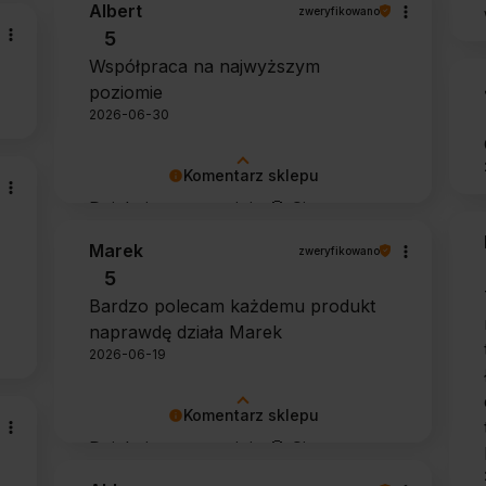
Albert
zweryfikowano
5
Współpraca na najwyższym
poziomie
2026-06-30
Komentarz sklepu
Dziękujemy za opinię 🙂 Cieszymy
się, że zarówno współpraca, jak i
Marek
zweryfikowano
zakup spełniły Pana oczekiwania.
5
Dziękujemy za zaufanie.
Bardzo polecam każdemu produkt
naprawdę działa Marek
2026-06-19
Komentarz sklepu
Dziękujemy za opinię 🙂 Cieszymy
się, że środek spełnił oczekiwania i