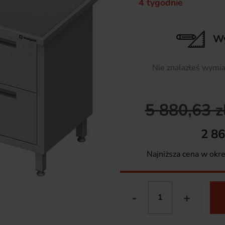
4 tygodnie
Wy
Nie znalazłeś wymia
5 880,63 z
2 86
Najniższa cena w okr
-
+