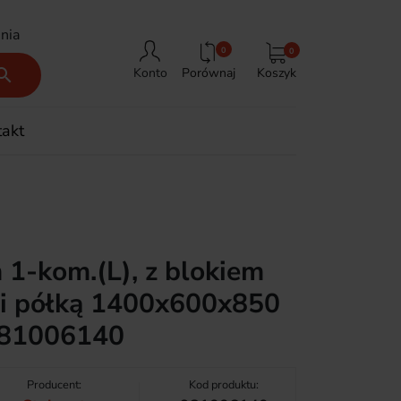
nia
0
0
Porównaj
Koszyk

Konto
takt
 1-kom.(L), z blokiem
 i półką 1400x600x850
981006140
Producent:
Kod produktu: