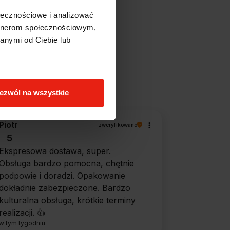
ołecznościowe i analizować
artnerom społecznościowym,
anymi od Ciebie lub
filtry
ezwól na wszystkie
Piotr
zweryfikowano
5
Ekspresowa dostawa, super.
Obsługa bardzo pomocna, chętnie
podpowie i doradzi. Opakowanie
dokładnie zabezpieczone. Bardzo
kulturalna obsługa, krótkie terminy
realizacji. 👍️
w tym tygodniu