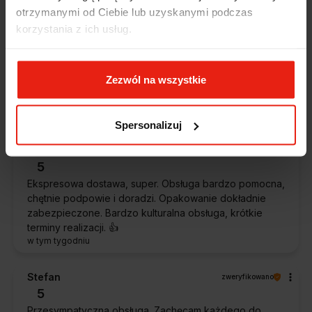
dzisiaj
otrzymanymi od Ciebie lub uzyskanymi podczas
korzystania z ich usług.
Magdalena
zweryfikowano
5
Ekspresowa realizacja zamówienia. Towar zgodny z
Zezwól na wszystkie
oczekiwaniami. Sprzedawca profesjonalny i godny
polecenia 👍️👍️👍️👍️👍️👍️👍️
w tym tygodniu
Spersonalizuj
Piotr
zweryfikowano
5
Ekspresowa dostawa, super. Obsługa bardzo pomocna,
chętnie podpowie i doradzi. Opakowanie dokładnie
zabezpieczone. Bardzo kulturalna obsługa, krótkie
terminy realizacji. 👍️
w tym tygodniu
Stefan
zweryfikowano
5
Przesympatyczna obsługa. Zachęcam każdego do