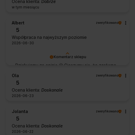
Ocena klienta:
Dobrze
w tym miesiącu
Albert
zweryfikowano
5
Współpraca na najwyższym poziomie
2026-06-30
Komentarz sklepu
Dziękujemy za opinię 🙂 Cieszymy się, że zarówno
współpraca, jak i zakup spełniły Pana oczekiwania.
Ola
zweryfikowano
Dziękujemy za zaufanie.
5
Ocena klienta:
Doskonale
2026-06-23
Jolanta
zweryfikowano
5
Ocena klienta:
Doskonale
2026-06-22