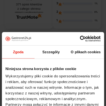
3
1%
371
opinii klientów
z całego okresu
2
0%
zebranych i zweryfikowanych przez
1
1%
Opinie klientów
Zgoda
Szczegóły
O plikach cookies
Jak zbieramy opinie?
filtry
Niniejsza strona korzysta z plików cookie
Alicja
Wykorzystujemy pliki cookie do spersonalizowania treści
zweryfikowano
5
i reklam, aby oferować funkcje społecznościowe i
Jestem zaskoczona, że ta paczka dotarła do mnie tak
analizować ruch w naszej witrynie. Informacje o tym, jak
szybko. Paczka dotarła cała i zdrowa. Szybko,
korzystasz z naszej witryny, udostępniamy partnerom
sprawnie, bez problemów. Bardzo pomocna obsługa
społecznościowym, reklamowym i analitycznym.
klienta.
Partnerzy mogą połączyć te informacje z innymi danymi