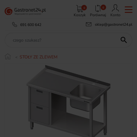
0
0
Koszyk
Porównaj
Konto
sklep@gastronet24.pl
691 600 642

STOŁY ZE ZLEWEM