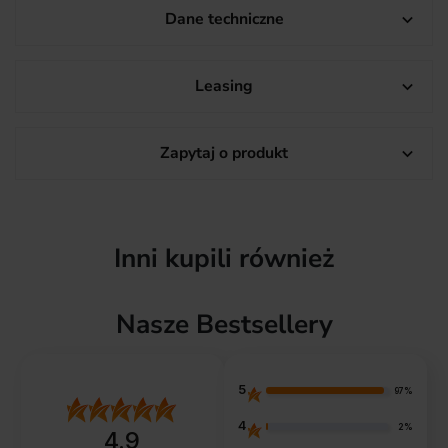
Dane techniczne

Leasing

Zapytaj o produkt

Inni kupili również
Nasze Bestsellery
5
97%
4
2%
4.9