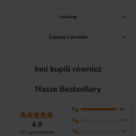
Leasing

Zapytaj o produkt

Inni kupili również
Nasze Bestsellery
5
97%
4
2%
4.9
3
1%
373
opinii klientów