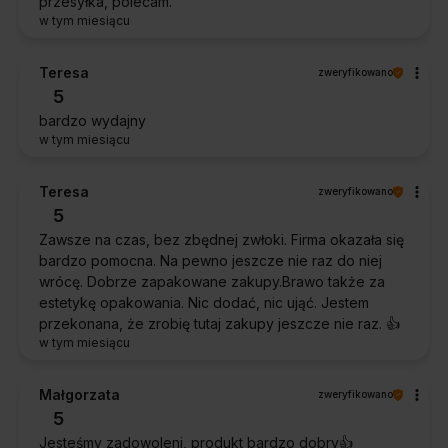
przesyłka, polecam.
w tym miesiącu
Teresa
zweryfikowano
5
bardzo wydajny
w tym miesiącu
Teresa
zweryfikowano
5
Zawsze na czas, bez zbędnej zwłoki. Firma okazała się
bardzo pomocna. Na pewno jeszcze nie raz do niej
wrócę. Dobrze zapakowane zakupy.Brawo także za
estetykę opakowania. Nic dodać, nic ująć. Jestem
przekonana, że zrobię tutaj zakupy jeszcze nie raz. 👍️
w tym miesiącu
Małgorzata
zweryfikowano
5
Jesteśmy zadowoleni, produkt bardzo dobry👍️