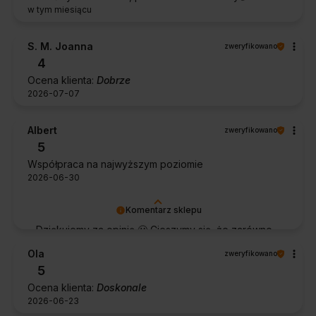
w tym miesiącu
S. M. Joanna
zweryfikowano
4
Ocena klienta:
Dobrze
2026-07-07
Albert
zweryfikowano
5
Współpraca na najwyższym poziomie
2026-06-30
Komentarz sklepu
Dziękujemy za opinię 🙂 Cieszymy się, że zarówno
współpraca, jak i zakup spełniły Pana oczekiwania.
Ola
zweryfikowano
Dziękujemy za zaufanie.
5
Ocena klienta:
Doskonale
2026-06-23