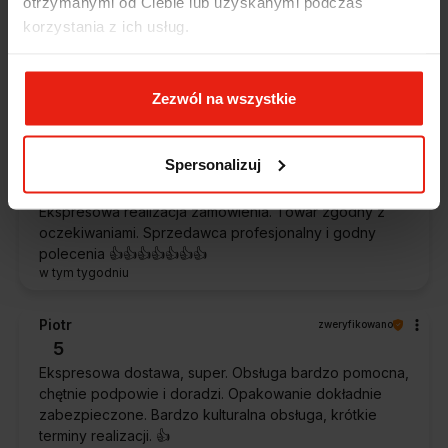
otrzymanymi od Ciebie lub uzyskanymi podczas
5
korzystania z ich usług.
Jestem zaskoczona, że ta paczka dotarła do mnie tak
szybko. Paczka dotarła cała i zdrowa. Szybko,
sprawnie, bez problemów. Bardzo pomocna obsługa
klienta.
Zezwól na wszystkie
w tym tygodniu
Spersonalizuj
Magdalena
zweryfikowano
5
Ekspresowa realizacja zamówienia. Towar zgodny z
oczekiwaniami. Sprzedawca profesjonalny i godny
polecenia 👍️👍️👍️👍️👍️👍️👍️
w tym tygodniu
Piotr
zweryfikowano
5
Ekspresowa dostawa, super. Obsługa bardzo pomocna,
chętnie podpowie i doradzi. Opakowanie dokładnie
zabezpieczone. Bardzo kulturalna obsługa, krótkie
terminy realizacji. 👍️