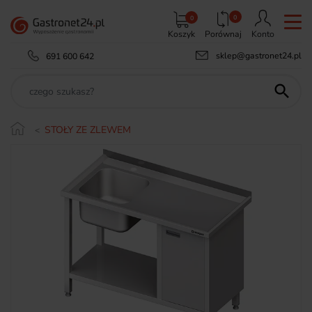
0
0
Koszyk
Porównaj
Konto
sklep@gastronet24.pl
691 600 642

STOŁY ZE ZLEWEM