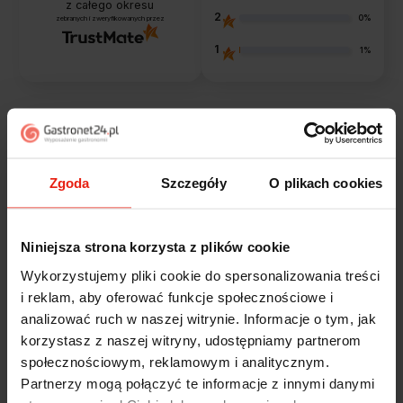
z całego okresu
2
0%
zebranych i zweryfikowanych przez
1
1%
Opinie klientów
Zgoda
Szczegóły
O plikach cookies
Jak zbieramy opinie?
filtry
Niniejsza strona korzysta z plików cookie
Marcin
zweryfikowano
Wykorzystujemy pliki cookie do spersonalizowania treści
5
i reklam, aby oferować funkcje społecznościowe i
Polecam szybko sprawnie dobrze zapakowane
analizować ruch w naszej witrynie. Informacje o tym, jak
Zostałem świetnie obsłużony. Brawa dla pracowników.
korzystasz z naszej witryny, udostępniamy partnerom
wczoraj
społecznościowym, reklamowym i analitycznym.
Partnerzy mogą połączyć te informacje z innymi danymi
Alicja
zweryfikowano