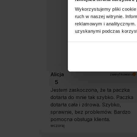
Wykorzystujemy pliki cookie 
ruch w naszej witrynie. Inf
reklamowym i analitycznym. 
uzyskanymi podczas korzysta
Jak zbieramy opini
Alicja
zweryfikowano
5
Jestem zaskoczona, że ta paczka
dotarła do mnie tak szybko. Paczka
dotarła cała i zdrowa. Szybko,
sprawnie, bez problemów. Bardzo
pomocna obsługa klienta.
wczoraj