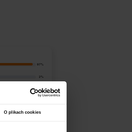
97%
2%
1%
0%
O plikach cookies
1%