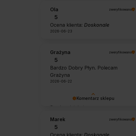
Ola
zweryfikowano
5
Ocena klienta:
Doskonale
2026-06-23
Grażyna
zweryfikowano
5
Bardzo Dobry Płyn. Polecam
Grażyna
2026-06-22
Komentarz sklepu
Bardzo dziękujemy za pozytywną
opinię 🙂 Życzymy, aby płyn nadal
Marek
zweryfikowano
zapewniał doskonałe efekty przy
5
każdym użyciu.
Ocena klienta:
Doskonale