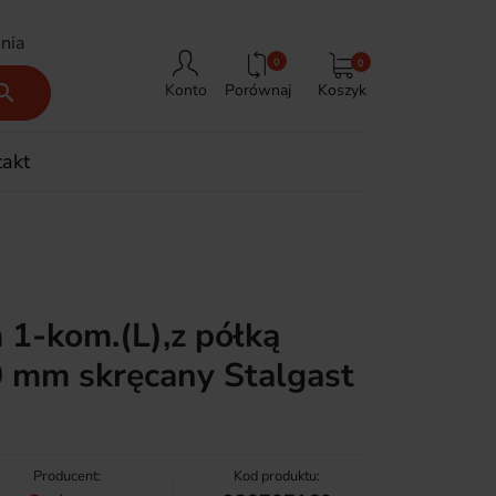
nia
0
0
Porównaj
Koszyk

Konto
takt
 1-kom.(L),z półką
mm skręcany Stalgast
Producent:
Kod produktu: