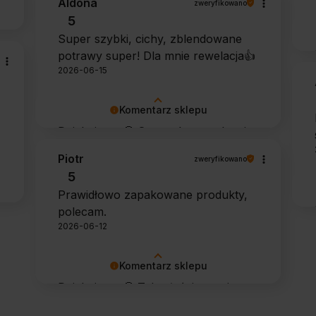
Aldona
zweryfikowano
potwierdził swoją skuteczność.
5
Super szybki, cichy, zblendowane
potrawy super! Dla mnie rewelacja👍️
2026-06-15
Komentarz sklepu
Dziękujemy 🙂 Super, że urządzenie
sprawdza się w codziennym
Piotr
zweryfikowano
użytkowaniu. Życzymy wielu
5
udanych kulinarnych inspiracji!
Prawidłowo zapakowane produkty,
polecam.
2026-06-12
Komentarz sklepu
Dziękujemy 🙂 Tak właśnie powinno
to wyglądać 🙂