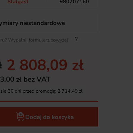
Stalgast
980707160
miary niestandardowe
ru? Wypełnij formularz powyżej
2 808,09 zł
ł
3,00 zł bez VAT
esie 30 dni przed promocją:
2 714,49 zł
Dodaj do koszyka