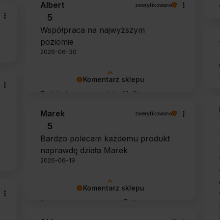
Albert
zweryfikowano
5
Współpraca na najwyższym
poziomie
2026-06-30
Komentarz sklepu
Dziękujemy za opinię 🙂 Cieszymy
się, że zarówno współpraca, jak i
Marek
zweryfikowano
zakup spełniły Pana oczekiwania.
5
Dziękujemy za zaufanie.
Bardzo polecam każdemu produkt
naprawdę działa Marek
2026-06-19
Komentarz sklepu
Dziękujemy za opinię 🙂 Cieszymy
się, że środek spełnił oczekiwania i