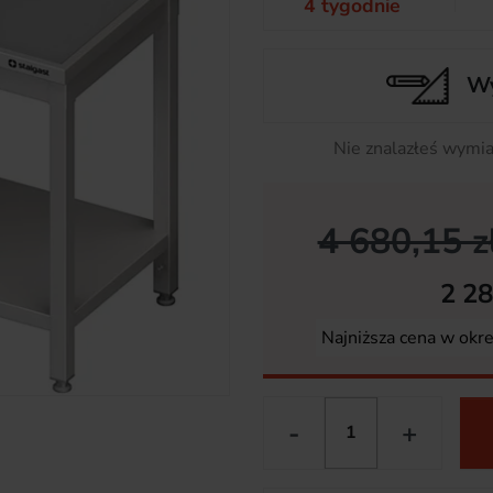
4 tygodnie
Wy
Nie znalazłeś wymia
4 680,15 z
2 28
Najniższa cena w okr
-
+