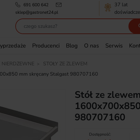
37 lat
691 600 642
doświadcze
sklep@gastronet24.pl
yprzedaże
Producenci
Blog
O nas
Serwis
Kon
 NIERDZEWNE
STOŁY ZE ZLEWEM
x700x850 mm skręcany Stalgast 980707160
Stół ze zlewem
1600x700x850 
980707160
Dostępność: