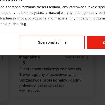
do spersonalizowania treści i reklam, aby oferować funkcje sp
ormacje o tym, jak korzystasz z naszej witryny, udostępniamy p
Opinie klientów
Partnerzy mogą połączyć te informacje z innymi danymi otrzym
nia z ich usług.
e?
Spersonalizuj
Z
Magdalena
zweryfikowano
5
Ekspresowa realizacja zamówienia.
Towar zgodny z oczekiwaniami.
Sprzedawca profesjonalny i godny
polecenia 👍️👍️👍️👍️👍️👍️👍️
w tym tygodniu