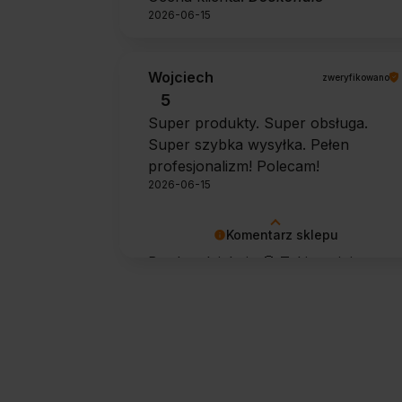
2026-06-15
Wojciech
zweryfikowano
5
Super produkty. Super obsługa.
Super szybka wysyłka. Pełen
profesjonalizm! Polecam!
2026-06-15
Komentarz sklepu
Bardzo dziękuję 🙂 Takie opinie
motywują do dalszej pracy.