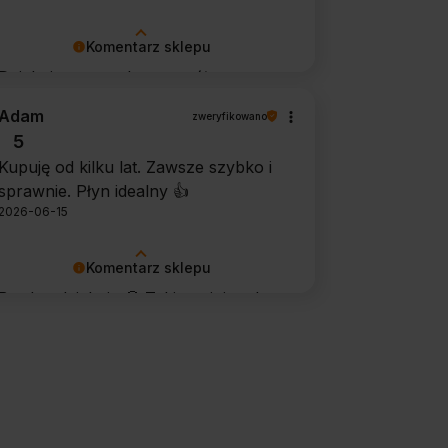
Komentarz sklepu
Dziękujemy za tak szczegółową
opinię 🙂 Cieszymy się, że doceniła
Adam
zweryfikowano
Pani wygodę obsługi i łatwość
5
utrzymania urządzenia w czystości.
Kupuję od kilku lat. Zawsze szybko i
To dla nas bardzo cenna informacja.
sprawnie. Płyn idealny 👍️
2026-06-15
Komentarz sklepu
Bardzo dziękuję 🙂 Takie opinie od
stałych klientów cieszą najbardziej.