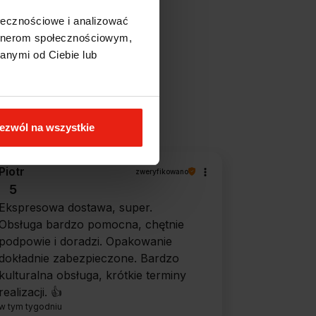
ołecznościowe i analizować
artnerom społecznościowym,
anymi od Ciebie lub
filtry
ezwól na wszystkie
Piotr
zweryfikowano
5
Ekspresowa dostawa, super.
Obsługa bardzo pomocna, chętnie
podpowie i doradzi. Opakowanie
dokładnie zabezpieczone. Bardzo
kulturalna obsługa, krótkie terminy
realizacji. 👍️
w tym tygodniu