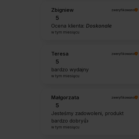
Zbigniew
zweryfikowano
5
Ocena klienta:
Doskonale
w tym miesiącu
Teresa
zweryfikowano
5
bardzo wydajny
w tym miesiącu
Małgorzata
zweryfikowano
5
Jesteśmy zadowoleni, produkt
bardzo dobry👍️
w tym miesiącu