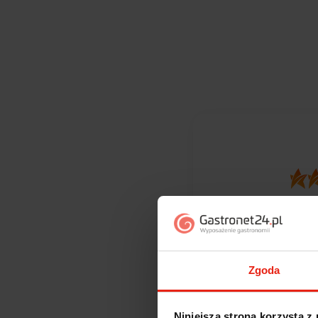
372
opinii kli
zebranych i
Zgoda
Niniejsza strona korzysta z