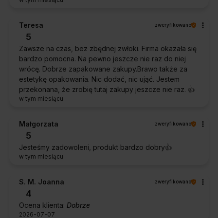
Teresa
zweryfikowano
5
Zawsze na czas, bez zbędnej zwłoki. Firma okazała się
bardzo pomocna. Na pewno jeszcze nie raz do niej
wrócę. Dobrze zapakowane zakupy.Brawo także za
estetykę opakowania. Nic dodać, nic ująć. Jestem
przekonana, że zrobię tutaj zakupy jeszcze nie raz. 👍️
w tym miesiącu
Małgorzata
zweryfikowano
5
Jesteśmy zadowoleni, produkt bardzo dobry👍️
w tym miesiącu
S. M. Joanna
zweryfikowano
4
Ocena klienta:
Dobrze
2026-07-07