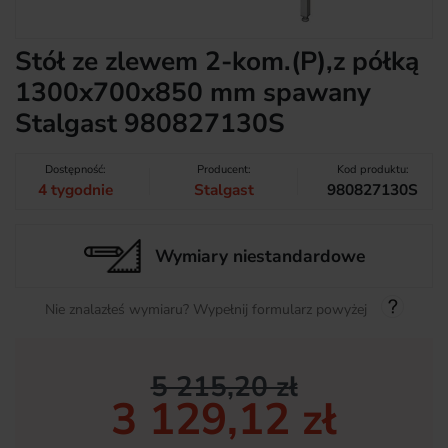
Stół ze zlewem 2-kom.(P),z półką
1300x700x850 mm spawany
Stalgast 980827130S
Dostępność:
Producent:
Kod produktu:
4 tygodnie
Stalgast
980827130S
Wymiary niestandardowe
Nie znalazłeś wymiaru? Wypełnij formularz powyżej
5 215,20 zł
3 129,12 zł