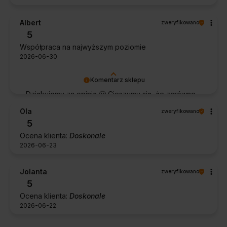
Albert
zweryfikowano
5
Współpraca na najwyższym poziomie
2026-06-30
Komentarz sklepu
Dziękujemy za opinię 🙂 Cieszymy się, że zarówno
współpraca, jak i zakup spełniły Pana oczekiwania.
Ola
zweryfikowano
Dziękujemy za zaufanie.
5
Ocena klienta:
Doskonale
2026-06-23
Jolanta
zweryfikowano
5
Ocena klienta:
Doskonale
2026-06-22