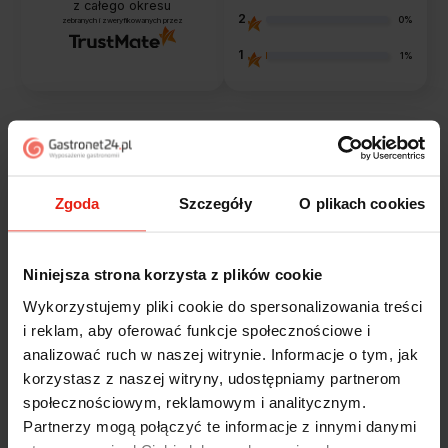
z całego okresu
2
0%
zebranych i zweryfikowanych przez
1
1%
Opinie klientów
Zgoda
Szczegóły
O plikach cookies
Jak zbieramy opinie?
filtry
Niniejsza strona korzysta z plików cookie
Alicja
zweryfikowano
Wykorzystujemy pliki cookie do spersonalizowania treści
5
i reklam, aby oferować funkcje społecznościowe i
Jestem zaskoczona, że ta paczka dotarła do mnie tak
analizować ruch w naszej witrynie. Informacje o tym, jak
szybko. Paczka dotarła cała i zdrowa. Szybko,
korzystasz z naszej witryny, udostępniamy partnerom
sprawnie, bez problemów. Bardzo pomocna obsługa
klienta.
społecznościowym, reklamowym i analitycznym.
wczoraj
Partnerzy mogą połączyć te informacje z innymi danymi