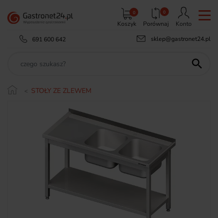
0
0
Koszyk
Porównaj
Konto
sklep@gastronet24.pl
691 600 642

STOŁY ZE ZLEWEM