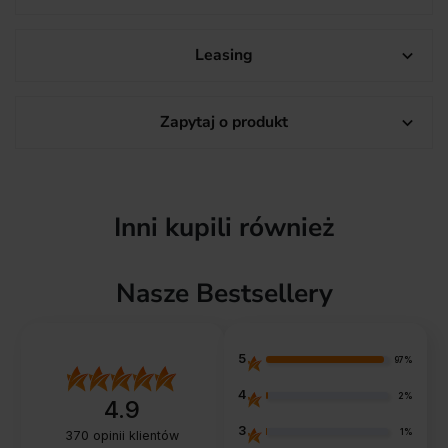
Leasing

Zapytaj o produkt

Inni kupili również
Nasze Bestsellery
5
97%
4
2%
4.9
3
1%
370
opinii klientów