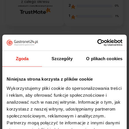
z całego okresu
2
0%
zebranych i zweryfikowanych przez
1
1%
Opinie klientów
Zgoda
Szczegóły
O plikach cookies
Jak zbieramy opinie?
filtry
Niniejsza strona korzysta z plików cookie
Magdalena
zweryfikowano
Wykorzystujemy pliki cookie do spersonalizowania treści
5
i reklam, aby oferować funkcje społecznościowe i
Ekspresowa realizacja zamówienia. Towar zgodny z
analizować ruch w naszej witrynie. Informacje o tym, jak
oczekiwaniami. Sprzedawca profesjonalny i godny
korzystasz z naszej witryny, udostępniamy partnerom
polecenia 👍️👍️👍️👍️👍️👍️👍️
w tym tygodniu
społecznościowym, reklamowym i analitycznym.
Partnerzy mogą połączyć te informacje z innymi danymi