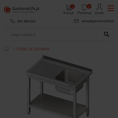
0
0
Koszyk
Porównaj
Konto
sklep@gastronet24.pl
691 600 642

STOŁY ZE ZLEWEM