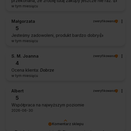
przekonana, że zrobię tutaj zakupy jeszcze nie raz. 👍️
w tym miesiącu
Małgorzata
zweryfikowano
5
Jesteśmy zadowoleni, produkt bardzo dobry👍️
w tym miesiącu
S. M. Joanna
zweryfikowano
4
Ocena klienta:
Dobrze
w tym miesiącu
Albert
zweryfikowano
5
Współpraca na najwyższym poziomie
2026-06-30
Komentarz sklepu