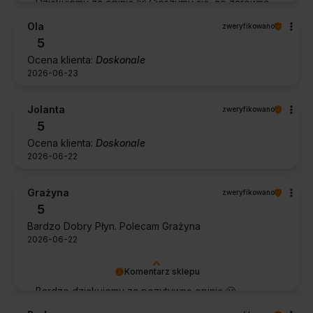
Dziękujemy za opinię 🙂 Cieszymy się, że zarówno
współpraca, jak i zakup spełniły Pana oczekiwania.
Ola
zweryfikowano
Dziękujemy za zaufanie.
5
Ocena klienta:
Doskonale
2026-06-23
Jolanta
zweryfikowano
5
Ocena klienta:
Doskonale
2026-06-22
Grażyna
zweryfikowano
5
Bardzo Dobry Płyn. Polecam Grażyna
2026-06-22
Komentarz sklepu
Bardzo dziękujemy za pozytywną opinię 🙂
Życzymy, aby płyn nadal zapewniał doskonałe