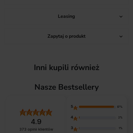
Leasing

Zapytaj o produkt

Inni kupili również
Nasze Bestsellery
5
97%
4
2%
4.9
3
1%
373
opinii klientów