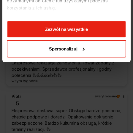
otrzymanymi od Ciebie lub uzyskanymi podczas
5
korzystania z ich usług.
Jestem zaskoczona, że ta paczka dotarła do mnie tak
szybko. Paczka dotarła cała i zdrowa. Szybko,
sprawnie, bez problemów. Bardzo pomocna obsługa
klienta.
Zezwól na wszystkie
w tym tygodniu
Spersonalizuj
Magdalena
zweryfikowano
5
Ekspresowa realizacja zamówienia. Towar zgodny z
oczekiwaniami. Sprzedawca profesjonalny i godny
polecenia 👍️👍️👍️👍️👍️👍️👍️
w tym tygodniu
Piotr
zweryfikowano
5
Ekspresowa dostawa, super. Obsługa bardzo pomocna,
chętnie podpowie i doradzi. Opakowanie dokładnie
zabezpieczone. Bardzo kulturalna obsługa, krótkie
terminy realizacji. 👍️