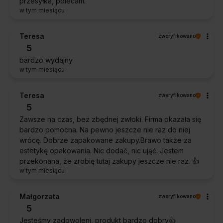
przesyłka, polecam.
w tym miesiącu
Teresa
zweryfikowano
5
bardzo wydajny
w tym miesiącu
Teresa
zweryfikowano
5
Zawsze na czas, bez zbędnej zwłoki. Firma okazała się
bardzo pomocna. Na pewno jeszcze nie raz do niej
wrócę. Dobrze zapakowane zakupy.Brawo także za
estetykę opakowania. Nic dodać, nic ująć. Jestem
przekonana, że zrobię tutaj zakupy jeszcze nie raz. 👍️
w tym miesiącu
Małgorzata
zweryfikowano
5
Jesteśmy zadowoleni, produkt bardzo dobry👍️