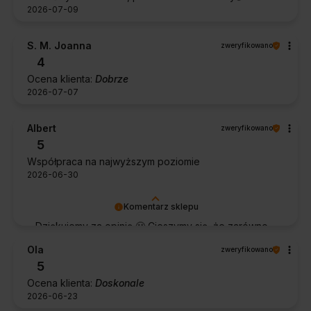
2026-07-09
S. M. Joanna
zweryfikowano
4
Ocena klienta:
Dobrze
2026-07-07
Albert
zweryfikowano
5
Współpraca na najwyższym poziomie
2026-06-30
Komentarz sklepu
Dziękujemy za opinię 🙂 Cieszymy się, że zarówno
współpraca, jak i zakup spełniły Pana oczekiwania.
Ola
zweryfikowano
Dziękujemy za zaufanie.
5
Ocena klienta:
Doskonale
2026-06-23