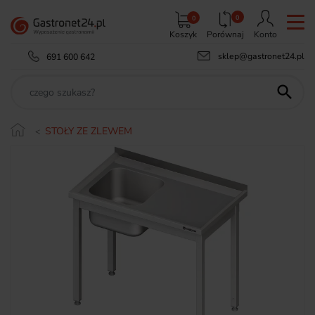
0
0
Koszyk
Porównaj
Konto
sklep@gastronet24.pl
691 600 642

STOŁY ZE ZLEWEM