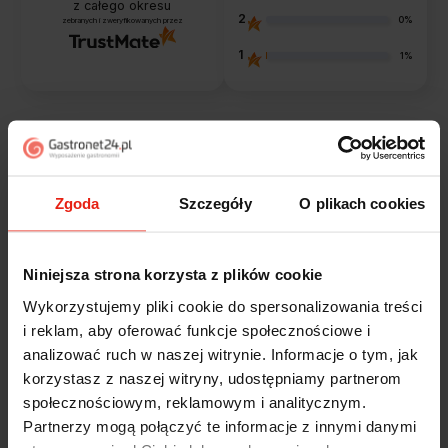
z całego okresu
2
0%
zebranych i zweryfikowanych przez
1
1%
Opinie klientów
Zgoda
Szczegóły
O plikach cookies
Jak zbieramy opinie?
filtry
Niniejsza strona korzysta z plików cookie
Marcin
zweryfikowano
Wykorzystujemy pliki cookie do spersonalizowania treści
5
i reklam, aby oferować funkcje społecznościowe i
Polecam szybko sprawnie dobrze zapakowane
analizować ruch w naszej witrynie. Informacje o tym, jak
Zostałem świetnie obsłużony. Brawa dla pracowników.
korzystasz z naszej witryny, udostępniamy partnerom
w tym tygodniu
społecznościowym, reklamowym i analitycznym.
Partnerzy mogą połączyć te informacje z innymi danymi
Alicja
zweryfikowano