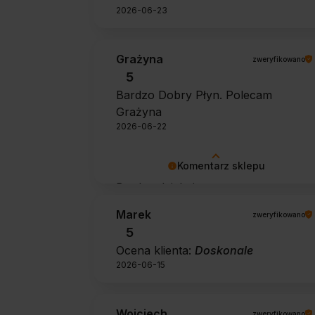
2026-06-23
Grażyna
zweryfikowano
5
Bardzo Dobry Płyn. Polecam
Grażyna
2026-06-22
Komentarz sklepu
Bardzo dziękujemy za pozytywną
opinię 🙂 Życzymy, aby płyn nadal
Marek
zweryfikowano
zapewniał doskonałe efekty przy
5
każdym użyciu.
Ocena klienta:
Doskonale
2026-06-15
Wojciech
zweryfikowano