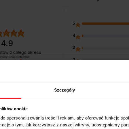
5
4
4.9
3
entów
z całego okresu
 zweryfikowanych przez
2
1
Szczegóły
Opinie klientów
 plików cookie
do spersonalizowania treści i reklam, aby oferować funkcje sp
ormacje o tym, jak korzystasz z naszej witryny, udostępniamy p