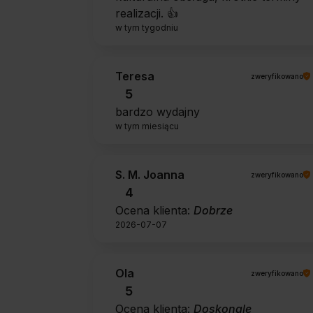
realizacji. 👍️
w tym tygodniu
Teresa
zweryfikowano
5
bardzo wydajny
w tym miesiącu
S. M. Joanna
zweryfikowano
4
Ocena klienta:
Dobrze
2026-07-07
Ola
zweryfikowano
5
Ocena klienta:
Doskonale