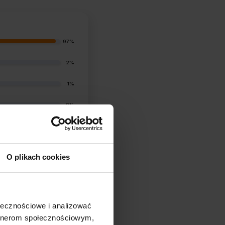
97%
2%
1%
0%
1%
O plikach cookies
ołecznościowe i analizować
artnerom społecznościowym,