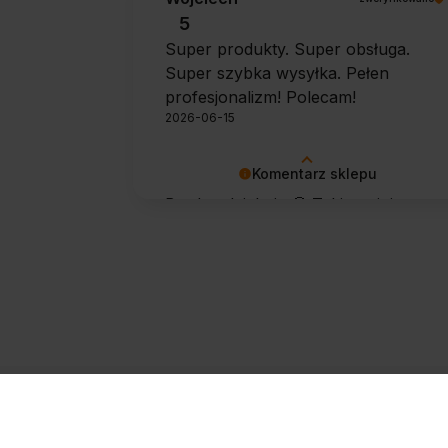
5
Super produkty. Super obsługa.
Super szybka wysyłka. Pełen
profesjonalizm! Polecam!
2026-06-15
Komentarz sklepu
Bardzo dziękuję 🙂 Takie opinie
motywują do dalszej pracy.
Zapisz się do newslettera
@