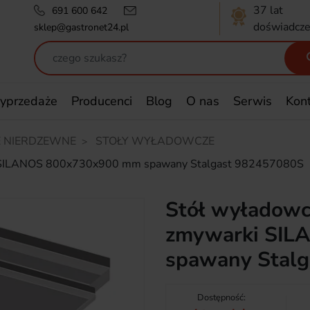
37 lat
691 600 642
doświadcze
sklep@gastronet24.pl
yprzedaże
Producenci
Blog
O nas
Serwis
Kon
 NIERDZEWNE
STOŁY WYŁADOWCZE
rki SILANOS 800x730x900 mm spawany Stalgast 982457080S
Stół wyładowcz
zmywarki SIL
spawany Stal
Dostępność: