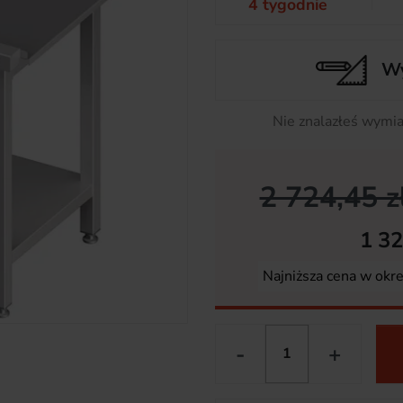
4 tygodnie
Wy
Nie znalazłeś wymia
2 724,45 z
1 32
Najniższa cena w okr
-
+