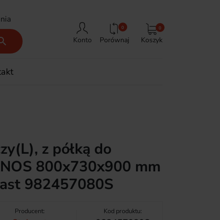
nia
0
0
Porównaj
Koszyk

Konto
takt
y(L), z półką do
ANOS 800x730x900 mm
gast 982457080S
Producent:
Kod produktu: