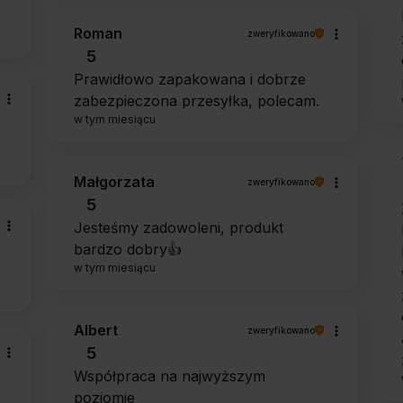
Roman
zweryfikowano
5
Prawidłowo zapakowana i dobrze
zabezpieczona przesyłka, polecam.
w tym miesiącu
Małgorzata
zweryfikowano
5
Jesteśmy zadowoleni, produkt
bardzo dobry👍️
w tym miesiącu
Albert
zweryfikowano
5
Współpraca na najwyższym
poziomie