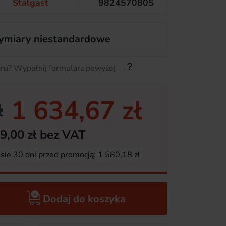
Stalgast
982457080S
miary niestandardowe
ru? Wypełnij formularz powyżej
1 634,67 zł
ł
9,00 zł bez VAT
esie 30 dni przed promocją:
1 580,18 zł
Dodaj do koszyka