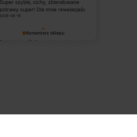
Super szybki, cichy, zblendowane
potrawy super! Dla mnie rewelacja👍️
2026-06-15
Komentarz sklepu
Dziękujemy 🙂 Super, że urządzenie
sprawdza się w codziennym
użytkowaniu. Życzymy wielu
udanych kulinarnych inspiracji!