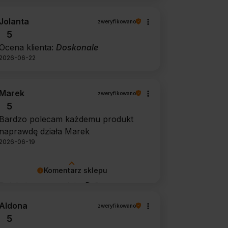
Jolanta
zweryfikowano
5
Ocena klienta:
Doskonale
2026-06-22
Marek
zweryfikowano
5
Bardzo polecam każdemu produkt
naprawdę działa Marek
2026-06-19
Komentarz sklepu
Dziękujemy za opinię 🙂 Cieszymy
się, że środek spełnił oczekiwania i
Aldona
zweryfikowano
potwierdził swoją skuteczność.
5