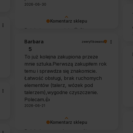
2026-06-30
Komentarz sklepu
Dziękujemy za opinię 🙂 Cieszymy
się, że zarówno współpraca, jak i
Barbara
zweryfikowano
zakup spełniły Pana oczekiwania.
5
Dziękujemy za zaufanie.
To już kolejna zakupiona przeze
mnie sztuka.Pierwszą zakupiłem rok
temu i sprawdza się znakomicie.
Łatwość obsługi, brak ruchomych
elementów (talerz, wózek pod
talerzem),wygodne czyszczenie.
Polecam.👍️
2026-06-21
Komentarz sklepu
Dziękujemy za tak szczegółową