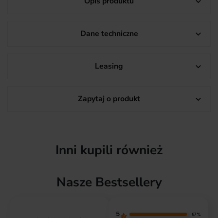
Opis produktu

Dane techniczne

Leasing

Zapytaj o produkt

Inni kupili również
Nasze Bestsellery
5
97%