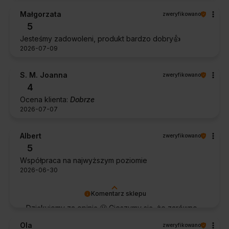
Małgorzata
zweryfikowano
5
Jesteśmy zadowoleni, produkt bardzo dobry👍️
2026-07-09
S. M. Joanna
zweryfikowano
4
Ocena klienta:
Dobrze
2026-07-07
Albert
zweryfikowano
5
Współpraca na najwyższym poziomie
2026-06-30
Komentarz sklepu
Dziękujemy za opinię 🙂 Cieszymy się, że zarówno
współpraca, jak i zakup spełniły Pana oczekiwania.
Ola
zweryfikowano