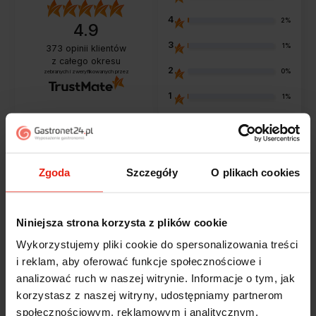
4
2%
4.9
3
1%
373
opinii klientów
z całego okresu
2
0%
zebranych i zweryfikowanych przez
1
1%
Opinie klientów
Zgoda
Szczegóły
O plikach cookies
Jak zbieramy opinie?
filtry
Niniejsza strona korzysta z plików cookie
Wykorzystujemy pliki cookie do spersonalizowania treści
i reklam, aby oferować funkcje społecznościowe i
Marcin
zweryfikowano
5
analizować ruch w naszej witrynie. Informacje o tym, jak
korzystasz z naszej witryny, udostępniamy partnerom
Polecam szybko sprawnie dobrze zapakowane
Zostałem świetnie obsłużony. Brawa dla pracowników.
społecznościowym, reklamowym i analitycznym.