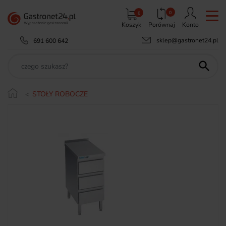
0
0
Koszyk
Porównaj
Konto
sklep@gastronet24.pl
691 600 642

STOŁY ROBOCZE