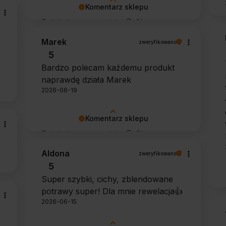
Komentarz sklepu
Dziękujemy za opinię 🙂 Cieszymy
się, że zarówno współpraca, jak i
Marek
zweryfikowano
zakup spełniły Pana oczekiwania.
5
Dziękujemy za zaufanie.
Bardzo polecam każdemu produkt
naprawdę działa Marek
2026-06-19
Komentarz sklepu
Dziękujemy za opinię 🙂 Cieszymy
się, że środek spełnił oczekiwania i
Aldona
zweryfikowano
potwierdził swoją skuteczność.
5
Super szybki, cichy, zblendowane
potrawy super! Dla mnie rewelacja👍️
2026-06-15