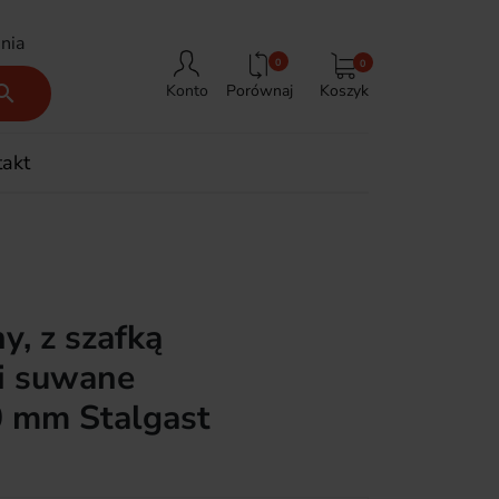
nia
0
0
Porównaj
Koszyk

Konto
takt
y, z szafką
i suwane
 mm Stalgast