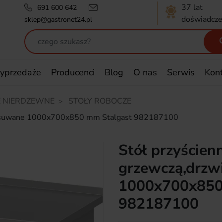
37 lat
691 600 642
doświadcze
sklep@gastronet24.pl
yprzedaże
Producenci
Blog
O nas
Serwis
Kon
 NIERDZEWNE
STOŁY ROBOCZE
rzwi suwane 1000x700x850 mm Stalgast 982187100
Stół przyścienn
grzewczą,drzw
1000x700x850
982187100