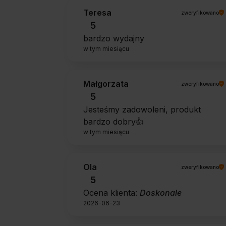
Teresa
zweryfikowano
5
bardzo wydajny
w tym miesiącu
Małgorzata
zweryfikowano
5
Jesteśmy zadowoleni, produkt
bardzo dobry👍️
w tym miesiącu
Ola
zweryfikowano
5
Ocena klienta:
Doskonale
2026-06-23