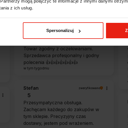
Partnerzy mogą połączyć te informacje z innymi danymi otrzym
nia z ich usług.
Magdalena
zweryfikowano
Spersonalizuj
Z
5
Ekspresowa realizacja zamówienia.
Towar zgodny z oczekiwaniami.
Sprzedawca profesjonalny i godny
polecenia 👍️👍️👍️👍️👍️👍️👍️
w tym tygodniu
Stefan
zweryfikowano
5
Przesympatyczna obsługa.
Zachęcam każdego do zakupów w
tym sklepie. Precyzyjny czas
dostawy, jestem pod wrażeniem.