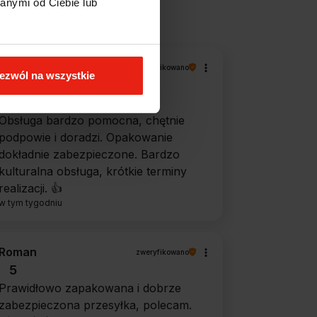
anymi od Ciebie lub
Piotr
zweryfikowano
ezwól na wszystkie
5
Ekspresowa dostawa, super.
Obsługa bardzo pomocna, chętnie
podpowie i doradzi. Opakowanie
dokładnie zabezpieczone. Bardzo
kulturalna obsługa, krótkie terminy
realizacji. 👍️
w tym tygodniu
Roman
zweryfikowano
5
Prawidłowo zapakowana i dobrze
zabezpieczona przesyłka, polecam.