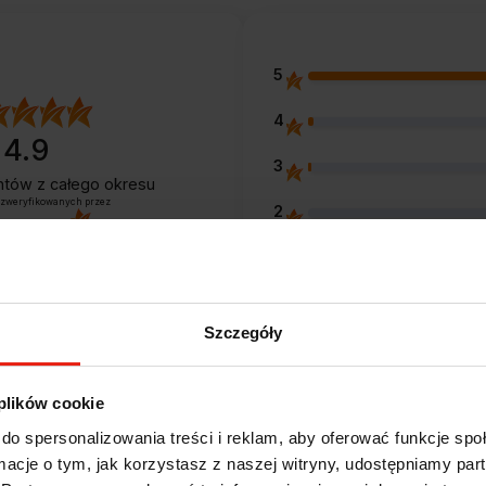
5
4
4.9
3
entów
z całego okresu
 zweryfikowanych przez
2
1
Szczegóły
Opinie klientów
 plików cookie
do spersonalizowania treści i reklam, aby oferować funkcje sp
ormacje o tym, jak korzystasz z naszej witryny, udostępniamy p
e?