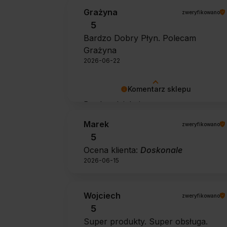
Grażyna
zweryfikowano
5
Bardzo Dobry Płyn. Polecam
Grażyna
2026-06-22
Komentarz sklepu
Bardzo dziękujemy za pozytywną
opinię 🙂 Życzymy, aby płyn nadal
Marek
zweryfikowano
zapewniał doskonałe efekty przy
5
każdym użyciu.
Ocena klienta:
Doskonale
2026-06-15
Wojciech
zweryfikowano
5
Super produkty. Super obsługa.