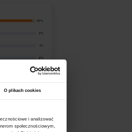
97%
2%
1%
0%
1%
O plikach cookies
ołecznościowe i analizować
artnerom społecznościowym,
filtry