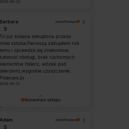
2026-06-22
Barbara
zweryfikowano
5
To już kolejna zakupiona przeze
mnie sztuka.Pierwszą zakupiłem rok
temu i sprawdza się znakomicie.
Łatwość obsługi, brak ruchomych
elementów (talerz, wózek pod
talerzem),wygodne czyszczenie.
Polecam.👍️
2026-06-21
Komentarz sklepu
Dziękujemy za tak szczegółową
opinię 🙂 Cieszymy się, że doceniła
Adam
zweryfikowano
Pani wygodę obsługi i łatwość
5