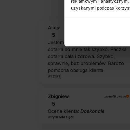
reklamowym i analitycznym. 
uzyskanymi podczas korzysta
Alicja
zweryfikowano
5
Jestem zaskoczona, że ta paczka
dotarła do mnie tak szybko. Paczka
dotarła cała i zdrowa. Szybko,
sprawnie, bez problemów. Bardzo
pomocna obsługa klienta.
wczoraj
Zbigniew
zweryfikowano
5
Ocena klienta:
Doskonale
w tym miesiącu