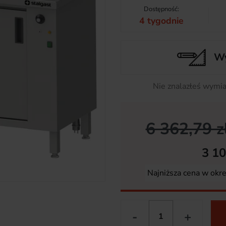
Dostępność:
4 tygodnie
Wy
Nie znalazłeś wymia
6 362,79 z
3 10
Najniższa cena w okr
-
+