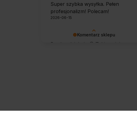
Super szybka wysyłka. Pełen
profesjonalizm! Polecam!
2026-06-15
Komentarz sklepu
Bardzo dziękuję 🙂 Takie opinie
motywują do dalszej pracy.