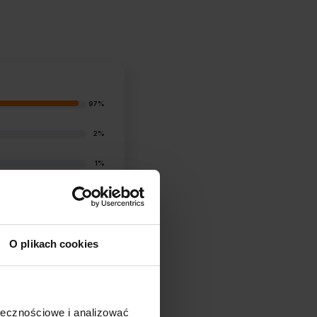
97%
2%
1%
0%
1%
O plikach cookies
ołecznościowe i analizować