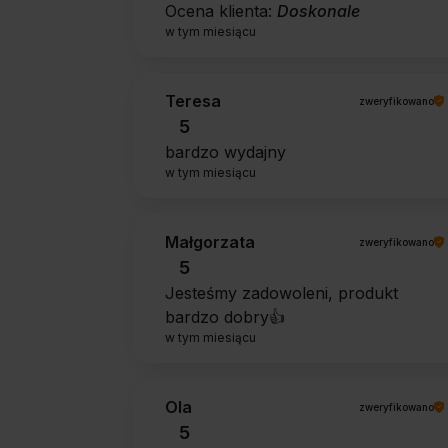
Ocena klienta:
Doskonale
w tym miesiącu
Teresa
zweryfikowano
5
bardzo wydajny
w tym miesiącu
Małgorzata
zweryfikowano
5
Jesteśmy zadowoleni, produkt
bardzo dobry👍️
w tym miesiącu
Ola
zweryfikowano
5