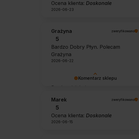
Ocena klienta:
Doskonale
2026-06-23
Grażyna
zweryfikowano
5
Bardzo Dobry Płyn. Polecam
Grażyna
2026-06-22
Komentarz sklepu
Bardzo dziękujemy za pozytywną
opinię 🙂 Życzymy, aby płyn nadal
Marek
zweryfikowano
zapewniał doskonałe efekty przy
5
każdym użyciu.
Ocena klienta:
Doskonale
2026-06-15