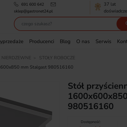
37 lat
691 600 642
doświadcze
sklep@gastronet24.pl
yprzedaże
Producenci
Blog
O nas
Serwis
Kon
 NIERDZEWNE
STOŁY ROBOCZE
1600x600x850 mm Stalgast 980516160
Stół przyścienn
1600x600x850
980516160
Dostępność: