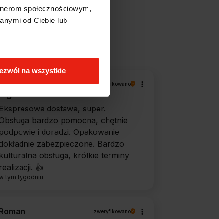
artnerom społecznościowym,
anymi od Ciebie lub
filtry
ezwól na wszystkie
Piotr
zweryfikowano
5
Ekspresowa dostawa, super.
Obsługa bardzo pomocna, chętnie
podpowie i doradzi. Opakowanie
dokładnie zabezpieczone. Bardzo
kulturalna obsługa, krótkie terminy
realizacji. 👍️
w tym tygodniu
Roman
zweryfikowano