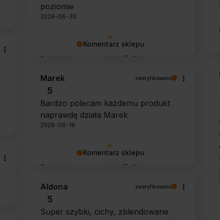
poziomie
2026-06-30
Komentarz sklepu
Dziękujemy za opinię 🙂 Cieszymy
się, że zarówno współpraca, jak i
Marek
zweryfikowano
zakup spełniły Pana oczekiwania.
5
Dziękujemy za zaufanie.
Bardzo polecam każdemu produkt
naprawdę działa Marek
2026-06-19
Komentarz sklepu
Dziękujemy za opinię 🙂 Cieszymy
się, że środek spełnił oczekiwania i
Aldona
zweryfikowano
potwierdził swoją skuteczność.
5
Super szybki, cichy, zblendowane