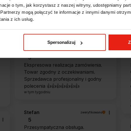
ormacje o tym, jak korzystasz z naszej witryny, udostępniamy p
Partnerzy mogą połączyć te informacje z innymi danymi otrzym
nia z ich usług.
e?
Spersonalizuj
Z
Magdalena
zweryfikowano
5
Ekspresowa realizacja zamówienia.
Towar zgodny z oczekiwaniami.
Sprzedawca profesjonalny i godny
polecenia 👍️👍️👍️👍️👍️👍️👍️
w tym tygodniu
Stefan
zweryfikowano
5
Przesympatyczna obsługa.