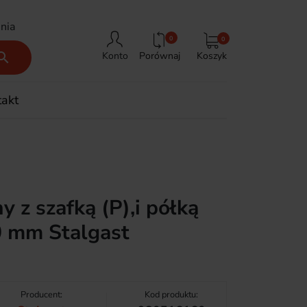
nia
0
0
Porównaj
Koszyk

Konto
takt
y z szafką (P),i półką
 mm Stalgast
Producent:
Kod produktu: