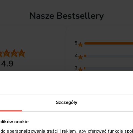
Nasze Bestsellery
5
4
4.9
3
entów
z całego okresu
 zweryfikowanych przez
2
1
Szczegóły
 plików cookie
Opinie klientów
do spersonalizowania treści i reklam, aby oferować funkcje sp