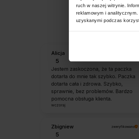
ruch w naszej witrynie. Inf
reklamowym i analitycznym. 
uzyskanymi podczas korzysta
Jak zbieramy opini
Alicja
zweryfikowano
5
Jestem zaskoczona, że ta paczka
dotarła do mnie tak szybko. Paczka
dotarła cała i zdrowa. Szybko,
sprawnie, bez problemów. Bardzo
pomocna obsługa klienta.
wczoraj
Zbigniew
zweryfikowano
5