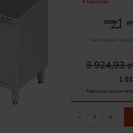
4 tygodnie
Wy
Nie znalazłeś wymia
3 924,93 z
1 91
Najniższa cena w okr
-
+