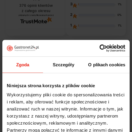
3
1%
376
opinii klientów
z całego okresu
2
0%
zebranych i zweryfikowanych przez
1
1%
Opinie klientów
Zgoda
Szczegóły
O plikach cookies
Jak zbieramy opinie?
filtry
Niniejsza strona korzysta z plików cookie
Renata
Wykorzystujemy pliki cookie do spersonalizowania treści
zweryfikowano
5
i reklam, aby oferować funkcje społecznościowe i
Ocena klienta:
Doskonale
analizować ruch w naszej witrynie. Informacje o tym, jak
dzisiaj
korzystasz z naszej witryny, udostępniamy partnerom
społecznościowym, reklamowym i analitycznym.
Agnieszka
Partnerzy mogą połączyć te informacje z innymi danymi
zweryfikowano