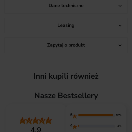
Dane techniczne

Leasing

Zapytaj o produkt

Inni kupili również
Nasze Bestsellery
5
97%
4
2%
4.9