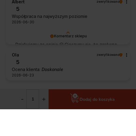
Albert
zweryfikowano
5
Współpraca na najwyższym poziomie
2026-06-30
Komentarz sklepu
Dziękujemy za opinię 🙂 Cieszymy się, że zarówno
współpraca, jak i zakup spełniły Pana oczekiwania.
Ola
zweryfikowano
Dziękujemy za zaufanie.
5
Ocena klienta:
Doskonale
2026-06-23
Jolanta
zweryfikowano
-
+
5
Dodaj do koszyka
Ocena klienta:
Doskonale
2026-06-22
Grażyna
zweryfikowano
5