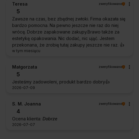
Teresa
zweryfikowano
5
Zawsze na czas, bez zbędnej zwłoki. Firma okazała się
bardzo pomocna. Na pewno jeszcze nie raz do niej
wrócę. Dobrze zapakowane zakupy.Brawo także za
estetykę opakowania. Nic dodać, nic ująć. Jestem
przekonana, że zrobię tutaj zakupy jeszcze nie raz. 👍️
w tym miesiącu
Małgorzata
zweryfikowano
5
Jesteśmy zadowoleni, produkt bardzo dobry👍️
2026-07-09
S. M. Joanna
zweryfikowano
4
Ocena klienta:
Dobrze
2026-07-07