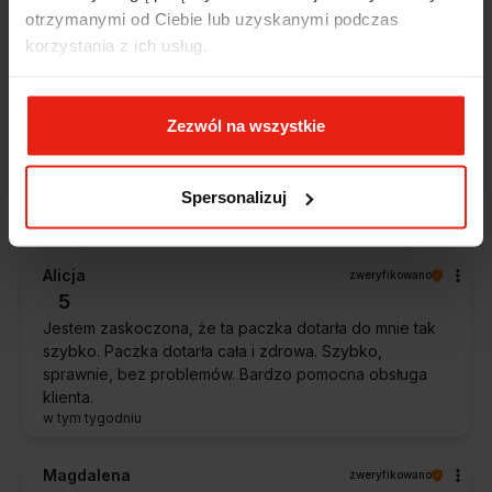
5
otrzymanymi od Ciebie lub uzyskanymi podczas
Ekspresowa dostawa, przystępna cena👍️
korzystania z ich usług.
dzisiaj
Marcin
zweryfikowano
Zezwól na wszystkie
5
Polecam szybko sprawnie dobrze zapakowane
Spersonalizuj
Zostałem świetnie obsłużony. Brawa dla pracowników.
w tym tygodniu
Alicja
zweryfikowano
5
Jestem zaskoczona, że ta paczka dotarła do mnie tak
szybko. Paczka dotarła cała i zdrowa. Szybko,
sprawnie, bez problemów. Bardzo pomocna obsługa
klienta.
w tym tygodniu
Magdalena
zweryfikowano