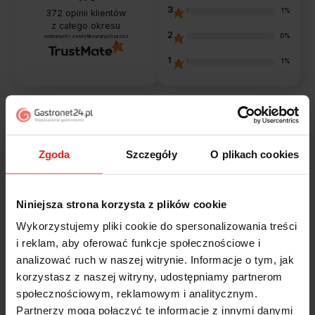
3
1%
372
opinii klientów
z całego okresu
2
0%
zebranych i zweryfikowanych przez
1
1%
Opinie klientów
Zgoda
Szczegóły
O plikach cookies
Jak zbieramy opinie?
filtry
Niniejsza strona korzysta z plików cookie
Alicja
Wykorzystujemy pliki cookie do spersonalizowania treści
zweryfikowano
5
i reklam, aby oferować funkcje społecznościowe i
Jestem zaskoczona, że ta paczka dotarła do mnie tak
analizować ruch w naszej witrynie. Informacje o tym, jak
szybko. Paczka dotarła cała i zdrowa. Szybko,
korzystasz z naszej witryny, udostępniamy partnerom
sprawnie, bez problemów. Bardzo pomocna obsługa
społecznościowym, reklamowym i analitycznym.
klienta.
Partnerzy mogą połączyć te informacje z innymi danymi