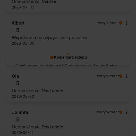
Ocena klienta:
Dobrze
2026-07-07
Albert
zweryfikowano
5
Współpraca na najwyższym poziomie
2026-06-30
Komentarz sklepu
Dziękujemy za opinię 🙂 Cieszymy się, że zarówno
współpraca, jak i zakup spełniły Pana oczekiwania.
Ola
zweryfikowano
Dziękujemy za zaufanie.
5
Ocena klienta:
Doskonale
2026-06-23
Jolanta
zweryfikowano
5
Ocena klienta:
Doskonale
2026-06-22