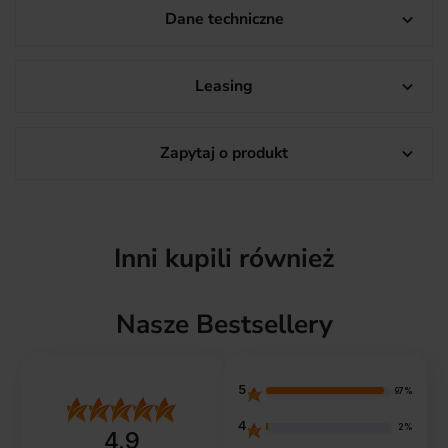
Dane techniczne

Leasing

Zapytaj o produkt

Inni kupili również
Nasze Bestsellery
5
97%
4
2%
4.9