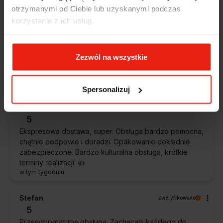
wczoraj
otrzymanymi od Ciebie lub uzyskanymi podczas
korzystania z ich usług.
Magdalena
zweryfikowano
5
Ekspresowa realizacja zamówienia. Towar zgodny z
Zezwól na wszystkie
oczekiwaniami. Sprzedawca profesjonalny i godny
polecenia 👍️👍️👍️👍️👍️👍️👍️
w tym tygodniu
Spersonalizuj
Piotr
zweryfikowano
5
Ekspresowa dostawa, super. Obsługa bardzo pomocna,
chętnie podpowie i doradzi. Opakowanie dokładnie
zabezpieczone. Bardzo kulturalna obsługa, krótkie
terminy realizacji. 👍️
w tym tygodniu
Stefan
zweryfikowano
5
Przesympatyczna obsługa. Zachęcam każdego do