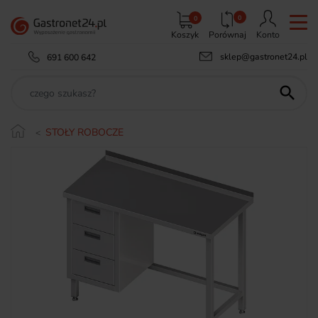
0
0
Koszyk
Porównaj
Konto
sklep@gastronet24.pl
691 600 642

STOŁY ROBOCZE