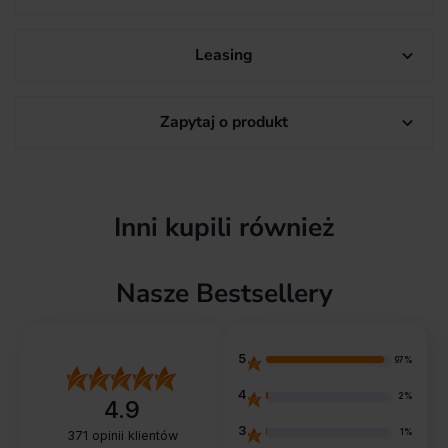
Leasing

Zapytaj o produkt

Inni kupili również
Nasze Bestsellery
5
97%
4
2%
4.9
3
1%
371
opinii klientów