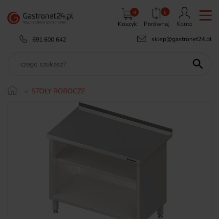
0
0
Koszyk
Porównaj
Konto
sklep@gastronet24.pl
691 600 642

STOŁY ROBOCZE