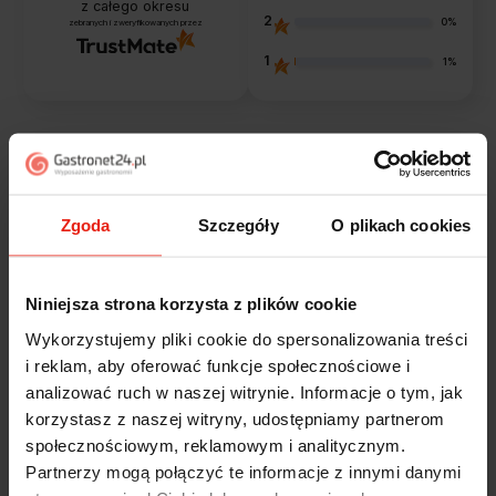
z całego okresu
2
0%
zebranych i zweryfikowanych przez
1
1%
Opinie klientów
Zgoda
Szczegóły
O plikach cookies
Jak zbieramy opinie?
filtry
Niniejsza strona korzysta z plików cookie
Alicja
zweryfikowano
Wykorzystujemy pliki cookie do spersonalizowania treści
5
i reklam, aby oferować funkcje społecznościowe i
Jestem zaskoczona, że ta paczka dotarła do mnie tak
analizować ruch w naszej witrynie. Informacje o tym, jak
szybko. Paczka dotarła cała i zdrowa. Szybko,
korzystasz z naszej witryny, udostępniamy partnerom
sprawnie, bez problemów. Bardzo pomocna obsługa
klienta.
społecznościowym, reklamowym i analitycznym.
dzisiaj
Partnerzy mogą połączyć te informacje z innymi danymi