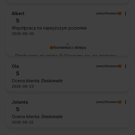
Albert
zweryfikowano
5
Współpraca na najwyższym poziomie
2026-06-30
Komentarz sklepu
Dziękujemy za opinię 🙂 Cieszymy się, że zarówno
współpraca, jak i zakup spełniły Pana oczekiwania.
Ola
zweryfikowano
Dziękujemy za zaufanie.
5
Ocena klienta:
Doskonale
2026-06-23
Jolanta
zweryfikowano
5
Ocena klienta:
Doskonale
2026-06-22