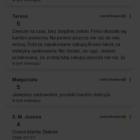
Teresa
zweryfikowano
5
Zawsze na czas, bez zbędnej zwłoki. Firma okazała się
bardzo pomocna. Na pewno jeszcze nie raz do niej
wrócę. Dobrze zapakowane zakupy.Brawo także za
estetykę opakowania. Nic dodać, nic ująć. Jestem
przekonana, że zrobię tutaj zakupy jeszcze nie raz. 👍️
w tym miesiącu
Małgorzata
zweryfikowano
5
Jesteśmy zadowoleni, produkt bardzo dobry👍️
w tym miesiącu
S. M. Joanna
zweryfikowano
4
Ocena klienta:
Dobrze
2026-07-07