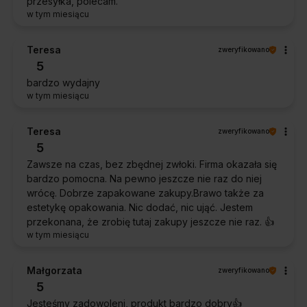
przesyłka, polecam.
w tym miesiącu
Teresa
zweryfikowano
5
bardzo wydajny
w tym miesiącu
Teresa
zweryfikowano
5
Zawsze na czas, bez zbędnej zwłoki. Firma okazała się
bardzo pomocna. Na pewno jeszcze nie raz do niej
wrócę. Dobrze zapakowane zakupy.Brawo także za
estetykę opakowania. Nic dodać, nic ująć. Jestem
przekonana, że zrobię tutaj zakupy jeszcze nie raz. 👍️
w tym miesiącu
Małgorzata
zweryfikowano
5
Jesteśmy zadowoleni, produkt bardzo dobry👍️