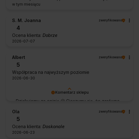
w tym miesiącu
S. M. Joanna
zweryfikowano
4
Ocena klienta:
Dobrze
2026-07-07
Albert
zweryfikowano
5
Współpraca na najwyższym poziomie
2026-06-30
Komentarz sklepu
Dziękujemy za opinię 🙂 Cieszymy się, że zarówno
współpraca, jak i zakup spełniły Pana oczekiwania.
Ola
zweryfikowano
Dziękujemy za zaufanie.
5
Ocena klienta:
Doskonale
2026-06-23