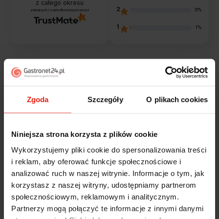
z całego okresu
2
0%
zebranych i zweryfikowanych przez
1
1%
Opinie klientów
Zgoda
Szczegóły
O plikach cookies
Jak zbieramy opinie?
filtry
Niniejsza strona korzysta z plików cookie
Marcin
zweryfikowano
Wykorzystujemy pliki cookie do spersonalizowania treści
5
i reklam, aby oferować funkcje społecznościowe i
Polecam szybko sprawnie dobrze zapakowane
analizować ruch w naszej witrynie. Informacje o tym, jak
Zostałem świetnie obsłużony. Brawa dla pracowników.
korzystasz z naszej witryny, udostępniamy partnerom
wczoraj
społecznościowym, reklamowym i analitycznym.
Partnerzy mogą połączyć te informacje z innymi danymi
Alicja
zweryfikowano