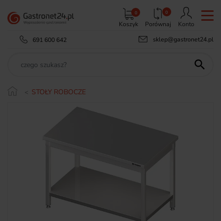
0
0
Koszyk
Porównaj
Konto
sklep@gastronet24.pl
691 600 642

STOŁY ROBOCZE