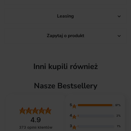
Leasing

Zapytaj o produkt

Inni kupili również
Nasze Bestsellery
5
97%
4
2%
4.9
3
1%
373
opinii klientów