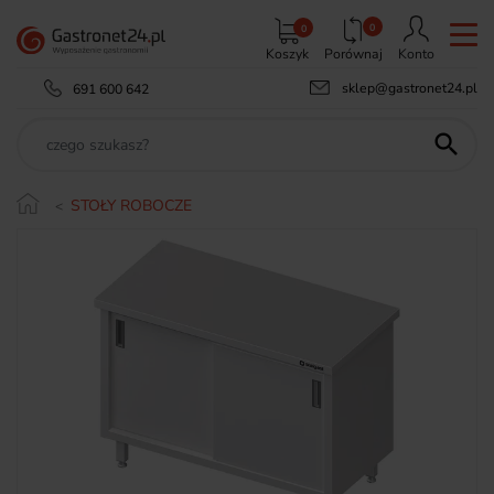
0
0
Koszyk
Porównaj
Konto
sklep@gastronet24.pl
691 600 642

STOŁY ROBOCZE