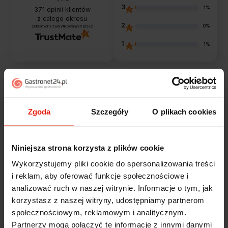
3
1%
371
opinii klientów
z całego okresu
2
0%
zebranych i zweryfikowanych przez
1
1%
Opinie klientów
Zgoda
Szczegóły
O plikach cookies
Jak zbieramy opinie?
filtry
Niniejsza strona korzysta z plików cookie
Alicja
Wykorzystujemy pliki cookie do spersonalizowania treści
zweryfikowano
5
i reklam, aby oferować funkcje społecznościowe i
Jestem zaskoczona, że ta paczka dotarła do mnie tak
analizować ruch w naszej witrynie. Informacje o tym, jak
szybko. Paczka dotarła cała i zdrowa. Szybko,
korzystasz z naszej witryny, udostępniamy partnerom
sprawnie, bez problemów. Bardzo pomocna obsługa
społecznościowym, reklamowym i analitycznym.
klienta.
Partnerzy mogą połączyć te informacje z innymi danymi