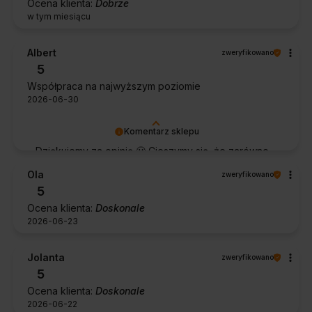
Ocena klienta:
Dobrze
w tym miesiącu
Albert
zweryfikowano
5
Współpraca na najwyższym poziomie
2026-06-30
Komentarz sklepu
Dziękujemy za opinię 🙂 Cieszymy się, że zarówno
współpraca, jak i zakup spełniły Pana oczekiwania.
Ola
zweryfikowano
Dziękujemy za zaufanie.
5
Ocena klienta:
Doskonale
2026-06-23
Jolanta
zweryfikowano
5
Ocena klienta:
Doskonale
2026-06-22