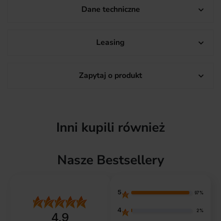
Dane techniczne

Leasing

Zapytaj o produkt

Inni kupili również
Nasze Bestsellery
5
97%
4
2%
4.9