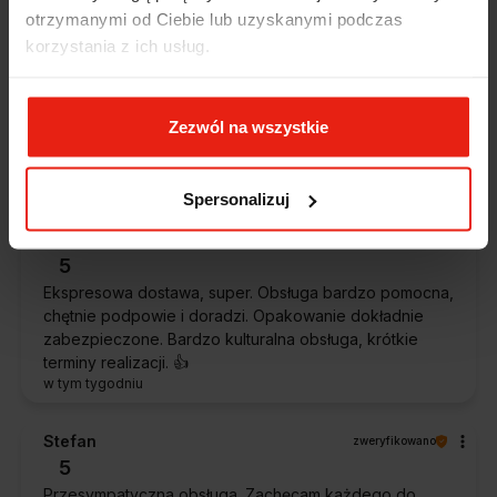
dzisiaj
otrzymanymi od Ciebie lub uzyskanymi podczas
korzystania z ich usług.
Magdalena
zweryfikowano
5
Ekspresowa realizacja zamówienia. Towar zgodny z
Zezwól na wszystkie
oczekiwaniami. Sprzedawca profesjonalny i godny
polecenia 👍️👍️👍️👍️👍️👍️👍️
w tym tygodniu
Spersonalizuj
Piotr
zweryfikowano
5
Ekspresowa dostawa, super. Obsługa bardzo pomocna,
chętnie podpowie i doradzi. Opakowanie dokładnie
zabezpieczone. Bardzo kulturalna obsługa, krótkie
terminy realizacji. 👍️
w tym tygodniu
Stefan
zweryfikowano
5
Przesympatyczna obsługa. Zachęcam każdego do