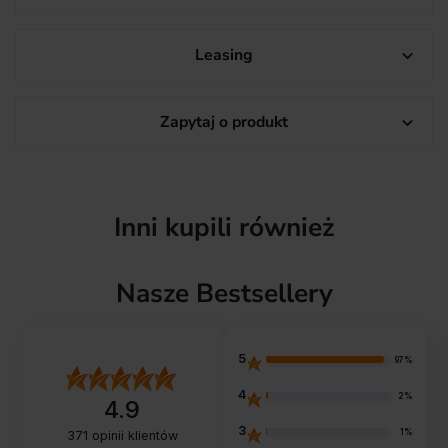
Leasing

Zapytaj o produkt

Inni kupili również
Nasze Bestsellery
5
97%
4
2%
4.9
3
1%
371
opinii klientów