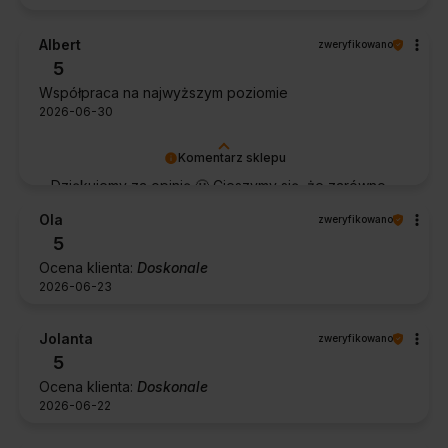
Albert
zweryfikowano
5
Współpraca na najwyższym poziomie
2026-06-30
Komentarz sklepu
Dziękujemy za opinię 🙂 Cieszymy się, że zarówno
współpraca, jak i zakup spełniły Pana oczekiwania.
Ola
zweryfikowano
Dziękujemy za zaufanie.
5
Ocena klienta:
Doskonale
2026-06-23
Jolanta
zweryfikowano
5
Ocena klienta:
Doskonale
2026-06-22