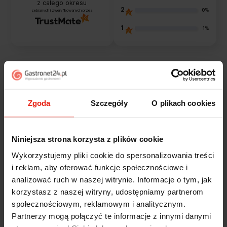
z całego okresu
2
0%
zebranych i zweryfikowanych przez
1
1%
Opinie klientów
Zgoda
Szczegóły
O plikach cookies
Jak zbieramy opinie?
filtry
Niniejsza strona korzysta z plików cookie
Alicja
zweryfikowano
Wykorzystujemy pliki cookie do spersonalizowania treści
5
i reklam, aby oferować funkcje społecznościowe i
Jestem zaskoczona, że ta paczka dotarła do mnie tak
analizować ruch w naszej witrynie. Informacje o tym, jak
szybko. Paczka dotarła cała i zdrowa. Szybko,
korzystasz z naszej witryny, udostępniamy partnerom
sprawnie, bez problemów. Bardzo pomocna obsługa
klienta.
społecznościowym, reklamowym i analitycznym.
dzisiaj
Partnerzy mogą połączyć te informacje z innymi danymi