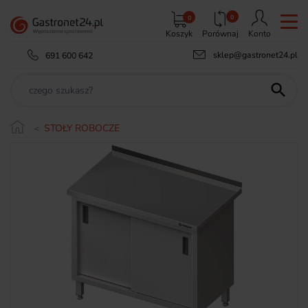
0
0
Koszyk
Porównaj
Konto
sklep@gastronet24.pl
691 600 642

STOŁY ROBOCZE