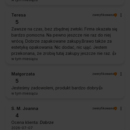
Teresa
zweryfikowano
5
Zawsze na czas, bez zbędnej zwłoki. Firma okazała się
bardzo pomocna. Na pewno jeszcze nie raz do niej
wrócę. Dobrze zapakowane zakupy.Brawo także za
estetykę opakowania. Nic dodać, nic ująć. Jestem
przekonana, że zrobię tutaj zakupy jeszcze nie raz. 👍️
w tym miesiącu
Małgorzata
zweryfikowano
5
Jesteśmy zadowoleni, produkt bardzo dobry👍️
w tym miesiącu
S. M. Joanna
zweryfikowano
4
Ocena klienta:
Dobrze
2026-07-07