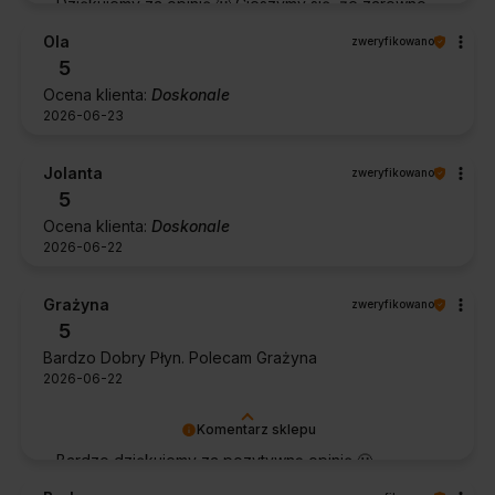
Dziękujemy za opinię 🙂 Cieszymy się, że zarówno
współpraca, jak i zakup spełniły Pana oczekiwania.
Ola
zweryfikowano
Dziękujemy za zaufanie.
5
Ocena klienta:
Doskonale
2026-06-23
Jolanta
zweryfikowano
5
Ocena klienta:
Doskonale
2026-06-22
Grażyna
zweryfikowano
5
Bardzo Dobry Płyn. Polecam Grażyna
2026-06-22
Komentarz sklepu
Bardzo dziękujemy za pozytywną opinię 🙂
Życzymy, aby płyn nadal zapewniał doskonałe