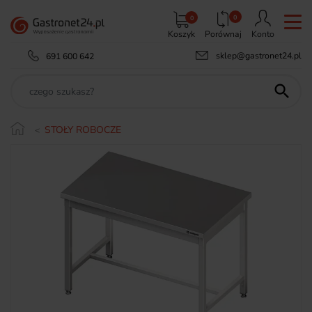
0
0
Koszyk
Porównaj
Konto
sklep@gastronet24.pl
691 600 642

STOŁY ROBOCZE