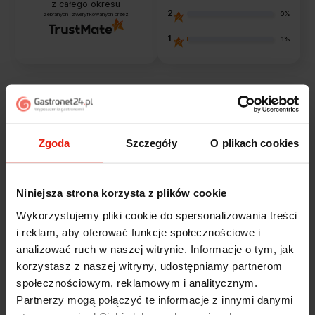
z całego okresu
2
0%
zebranych i zweryfikowanych przez
1
1%
Opinie klientów
Zgoda
Szczegóły
O plikach cookies
Jak zbieramy opinie?
filtry
Niniejsza strona korzysta z plików cookie
Magdalena
zweryfikowano
Wykorzystujemy pliki cookie do spersonalizowania treści
5
i reklam, aby oferować funkcje społecznościowe i
Ekspresowa realizacja zamówienia. Towar zgodny z
analizować ruch w naszej witrynie. Informacje o tym, jak
oczekiwaniami. Sprzedawca profesjonalny i godny
korzystasz z naszej witryny, udostępniamy partnerom
polecenia 👍️👍️👍️👍️👍️👍️👍️
w tym tygodniu
społecznościowym, reklamowym i analitycznym.
Partnerzy mogą połączyć te informacje z innymi danymi