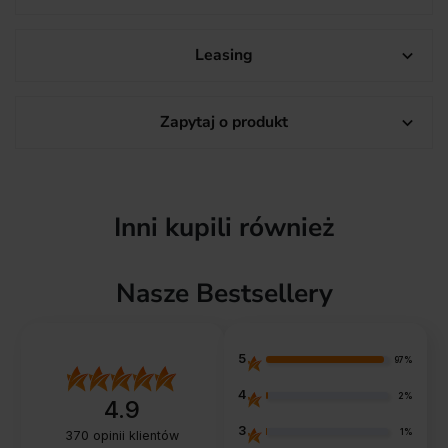
Leasing

Zapytaj o produkt

Inni kupili również
Nasze Bestsellery
5
97%
4
2%
4.9
3
1%
370
opinii klientów