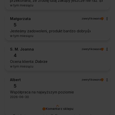
przekonana, że zrobię tutaj zakupy jeszcze nie raz. 👍️
w tym miesiącu
Małgorzata
zweryfikowano
5
Jesteśmy zadowoleni, produkt bardzo dobry👍️
w tym miesiącu
S. M. Joanna
zweryfikowano
4
Ocena klienta:
Dobrze
w tym miesiącu
Albert
zweryfikowano
5
Współpraca na najwyższym poziomie
2026-06-30
Komentarz sklepu