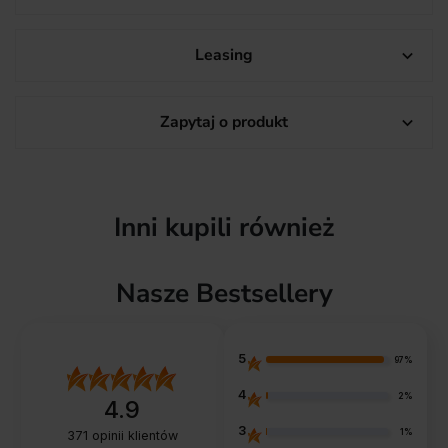
Leasing

Zapytaj o produkt

Inni kupili również
Nasze Bestsellery
5
97%
4
2%
4.9
3
1%
371
opinii klientów