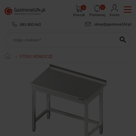
0
0
Koszyk
Porównaj
Konto
sklep@gastronet24.pl
691 600 642

STOŁY ROBOCZE