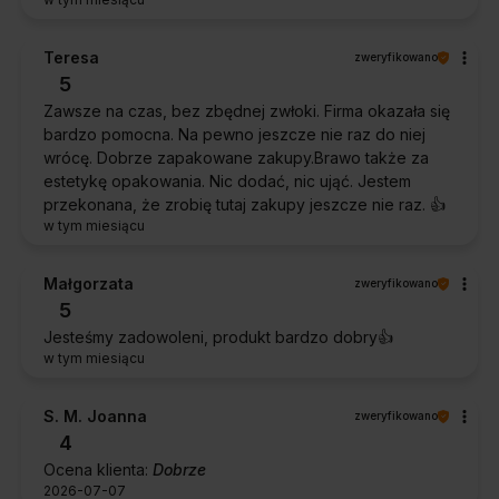
Teresa
zweryfikowano
5
Zawsze na czas, bez zbędnej zwłoki. Firma okazała się
bardzo pomocna. Na pewno jeszcze nie raz do niej
wrócę. Dobrze zapakowane zakupy.Brawo także za
estetykę opakowania. Nic dodać, nic ująć. Jestem
przekonana, że zrobię tutaj zakupy jeszcze nie raz. 👍️
w tym miesiącu
Małgorzata
zweryfikowano
5
Jesteśmy zadowoleni, produkt bardzo dobry👍️
w tym miesiącu
S. M. Joanna
zweryfikowano
4
Ocena klienta:
Dobrze
2026-07-07