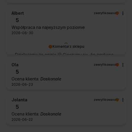
Albert
zweryfikowano
5
Współpraca na najwyższym poziomie
2026-06-30
Komentarz sklepu
Dziękujemy za opinię 🙂 Cieszymy się, że zarówno
współpraca, jak i zakup spełniły Pana oczekiwania.
Ola
zweryfikowano
Dziękujemy za zaufanie.
5
Ocena klienta:
Doskonale
2026-06-23
Jolanta
zweryfikowano
5
Ocena klienta:
Doskonale
2026-06-22