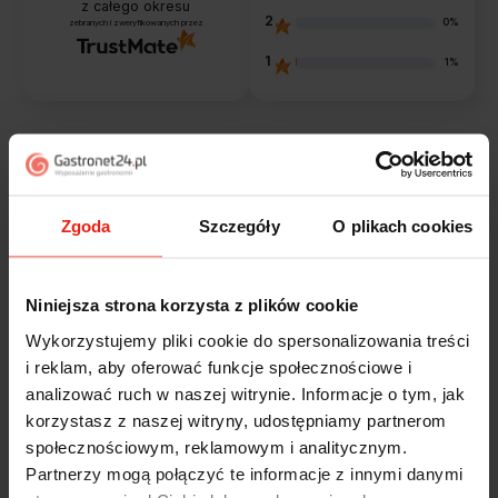
z całego okresu
2
0%
zebranych i zweryfikowanych przez
1
1%
Opinie klientów
Zgoda
Szczegóły
O plikach cookies
Jak zbieramy opinie?
filtry
Niniejsza strona korzysta z plików cookie
Alicja
zweryfikowano
Wykorzystujemy pliki cookie do spersonalizowania treści
5
i reklam, aby oferować funkcje społecznościowe i
Jestem zaskoczona, że ta paczka dotarła do mnie tak
analizować ruch w naszej witrynie. Informacje o tym, jak
szybko. Paczka dotarła cała i zdrowa. Szybko,
korzystasz z naszej witryny, udostępniamy partnerom
sprawnie, bez problemów. Bardzo pomocna obsługa
klienta.
społecznościowym, reklamowym i analitycznym.
dzisiaj
Partnerzy mogą połączyć te informacje z innymi danymi