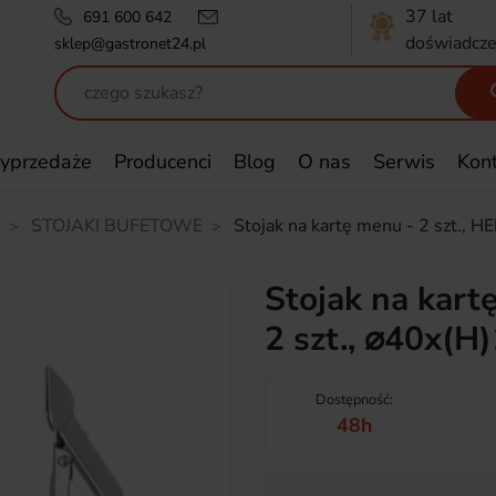
37 lat
691 600 642
doświadcze
sklep@gastronet24.pl
yprzedaże
Producenci
Blog
O nas
Serwis
Kon
STOJAKI BUFETOWE
Stojak na kartę menu - 2 szt.,
Stojak na kart
2 szt., ⌀40x(
Dostępność:
48h