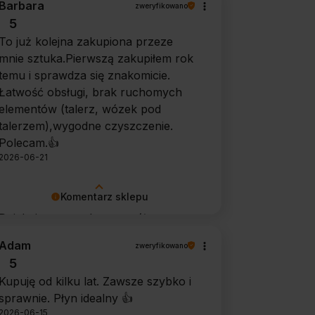
Barbara
zweryfikowano
5
To już kolejna zakupiona przeze
mnie sztuka.Pierwszą zakupiłem rok
temu i sprawdza się znakomicie.
Łatwość obsługi, brak ruchomych
elementów (talerz, wózek pod
talerzem),wygodne czyszczenie.
Polecam.👍️
2026-06-21
Komentarz sklepu
Dziękujemy za tak szczegółową
opinię 🙂 Cieszymy się, że doceniła
Adam
zweryfikowano
Pani wygodę obsługi i łatwość
5
utrzymania urządzenia w czystości.
Kupuję od kilku lat. Zawsze szybko i
To dla nas bardzo cenna informacja.
sprawnie. Płyn idealny 👍️
2026-06-15