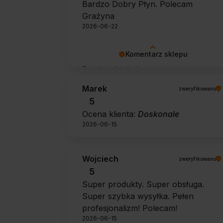
Bardzo Dobry Płyn. Polecam
Grażyna
2026-06-22
Komentarz sklepu
Bardzo dziękujemy za pozytywną
opinię 🙂 Życzymy, aby płyn nadal
Marek
zweryfikowano
zapewniał doskonałe efekty przy
5
każdym użyciu.
Ocena klienta:
Doskonale
2026-06-15
Wojciech
zweryfikowano
5
Super produkty. Super obsługa.
Super szybka wysyłka. Pełen
profesjonalizm! Polecam!
2026-06-15