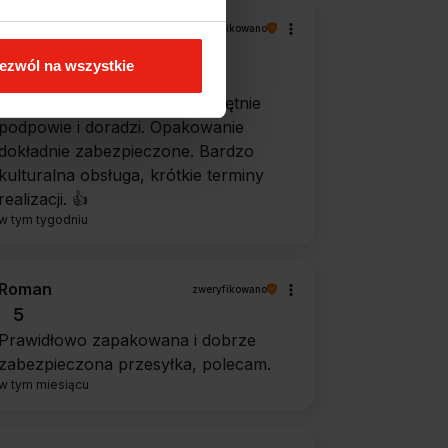
Piotr
zweryfikowano
5
ezwól na wszystkie
Ekspresowa dostawa, super.
Obsługa bardzo pomocna, chętnie
podpowie i doradzi. Opakowanie
dokładnie zabezpieczone. Bardzo
kulturalna obsługa, krótkie terminy
realizacji. 👍️
w tym tygodniu
Roman
zweryfikowano
5
Prawidłowo zapakowana i dobrze
zabezpieczona przesyłka, polecam.
w tym miesiącu