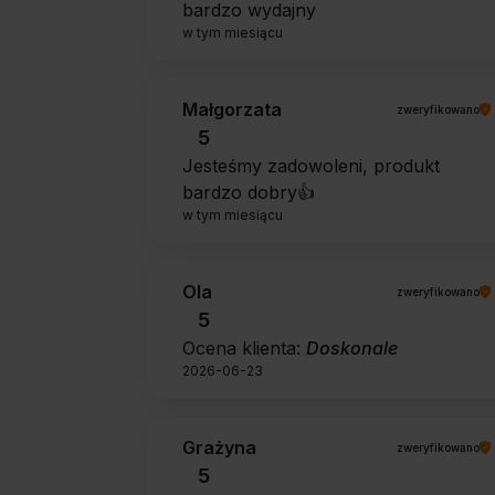
bardzo wydajny
w tym miesiącu
Małgorzata
zweryfikowano
5
Jesteśmy zadowoleni, produkt
bardzo dobry👍️
w tym miesiącu
Ola
zweryfikowano
5
Ocena klienta:
Doskonale
2026-06-23
Grażyna
zweryfikowano
5