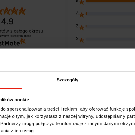
5
4
4.9
3
entów
z całego okresu
 zweryfikowanych przez
2
1
Szczegóły
Opinie klientów
 plików cookie
do spersonalizowania treści i reklam, aby oferować funkcje sp
e?
ormacje o tym, jak korzystasz z naszej witryny, udostępniamy p
Partnerzy mogą połączyć te informacje z innymi danymi otrzym
nia z ich usług.