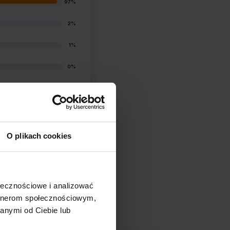
97%
2%
1%
0%
1%
O plikach cookies
ołecznościowe i analizować
filtry
artnerom społecznościowym,
anymi od Ciebie lub