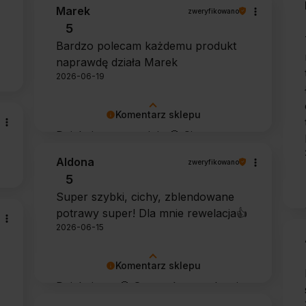
się, że zarówno współpraca, jak i
Marek
zweryfikowano
zakup spełniły Pana oczekiwania.
5
Dziękujemy za zaufanie.
Bardzo polecam każdemu produkt
naprawdę działa Marek
2026-06-19
Komentarz sklepu
Dziękujemy za opinię 🙂 Cieszymy
się, że środek spełnił oczekiwania i
Aldona
zweryfikowano
potwierdził swoją skuteczność.
5
Super szybki, cichy, zblendowane
potrawy super! Dla mnie rewelacja👍️
2026-06-15
Komentarz sklepu
Dziękujemy 🙂 Super, że urządzenie
sprawdza się w codziennym