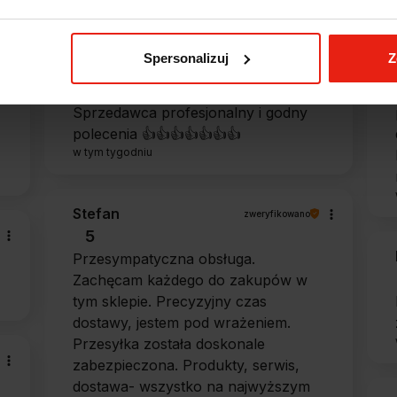
Magdalena
zweryfikowano
5
Spersonalizuj
Z
Ekspresowa realizacja zamówienia.
Towar zgodny z oczekiwaniami.
Sprzedawca profesjonalny i godny
polecenia 👍️👍️👍️👍️👍️👍️👍️
w tym tygodniu
Stefan
zweryfikowano
5
Przesympatyczna obsługa.
Zachęcam każdego do zakupów w
tym sklepie. Precyzyjny czas
dostawy, jestem pod wrażeniem.
Przesyłka została doskonale
zabezpieczona. Produkty, serwis,
dostawa- wszystko na najwyższym