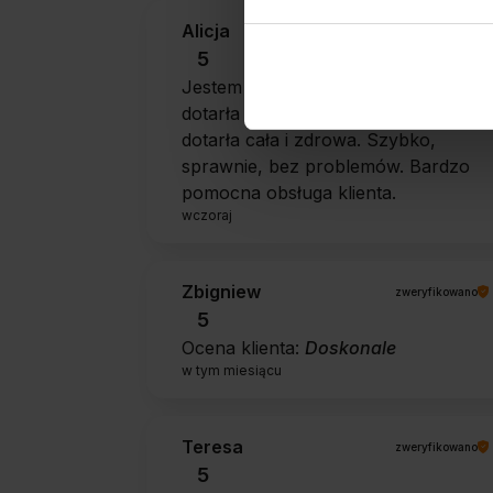
Alicja
zweryfikowano
5
Jestem zaskoczona, że ta paczka
dotarła do mnie tak szybko. Paczka
dotarła cała i zdrowa. Szybko,
sprawnie, bez problemów. Bardzo
pomocna obsługa klienta.
wczoraj
Zbigniew
zweryfikowano
5
Ocena klienta:
Doskonale
w tym miesiącu
Teresa
zweryfikowano
5