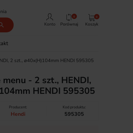
nia
0
0
Porównaj
Koszyk

Konto
takt
 HENDI, 2 szt., ⌀40x(H)104mm HENDI 595305
ę menu - 2 szt., HENDI,
H)104mm HENDI 595305
Producent:
Kod produktu:
Hendi
595305