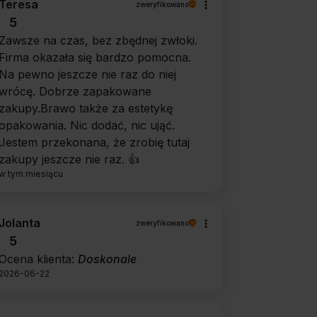
Teresa
zweryfikowano
5
Zawsze na czas, bez zbędnej zwłoki.
Firma okazała się bardzo pomocna.
Na pewno jeszcze nie raz do niej
wrócę. Dobrze zapakowane
zakupy.Brawo także za estetykę
opakowania. Nic dodać, nic ująć.
Jestem przekonana, że zrobię tutaj
zakupy jeszcze nie raz. 👍️
w tym miesiącu
Jolanta
zweryfikowano
5
Ocena klienta:
Doskonale
2026-06-22