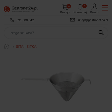
0
0
Koszyk
Porównaj
Konto
sklep@gastronet24.pl
691 600 642

SITA I SITKA