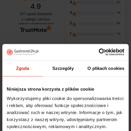
4
2%
4.9
3
1%
371
opinii klientów
z całego okresu
2
0%
zebranych i zweryfikowanych przez
1
1%
Opinie klientów
Zgoda
Szczegóły
O plikach cookies
Jak zbieramy opinie?
filtry
Niniejsza strona korzysta z plików cookie
Wykorzystujemy pliki cookie do spersonalizowania treści
Alicja
zweryfikowano
i reklam, aby oferować funkcje społecznościowe i
5
analizować ruch w naszej witrynie. Informacje o tym, jak
Jestem zaskoczona, że ta paczka dotarła do mnie tak
korzystasz z naszej witryny, udostępniamy partnerom
szybko. Paczka dotarła cała i zdrowa. Szybko,
społecznościowym, reklamowym i analitycznym.
sprawnie, bez problemów. Bardzo pomocna obsługa