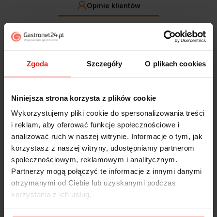
Opinie klientów
Jak zbieramy opinie?
filtry
Zgoda
Szczegóły
O plikach cookies
Alicja
zweryfikowano
5
Jestem zaskoczona, że ta paczka dotarła do mnie tak
Niniejsza strona korzysta z plików cookie
szybko. Paczka dotarła cała i zdrowa. Szybko,
Wykorzystujemy pliki cookie do spersonalizowania treści
sprawnie, bez problemów. Bardzo pomocna obsługa
klienta.
i reklam, aby oferować funkcje społecznościowe i
wczoraj
analizować ruch w naszej witrynie. Informacje o tym, jak
korzystasz z naszej witryny, udostępniamy partnerom
Magdalena
zweryfikowano
społecznościowym, reklamowym i analitycznym.
5
Partnerzy mogą połączyć te informacje z innymi danymi
Ekspresowa realizacja zamówienia. Towar zgodny z
otrzymanymi od Ciebie lub uzyskanymi podczas
oczekiwaniami. Sprzedawca profesjonalny i godny
korzystania z ich usług.
polecenia 👍️👍️👍️👍️👍️👍️👍️
w tym tygodniu