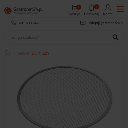
0
0
Koszyk
Porównaj
Konto
sklep@gastronet24.pl
691 600 642

SIATKI DO PIZZY