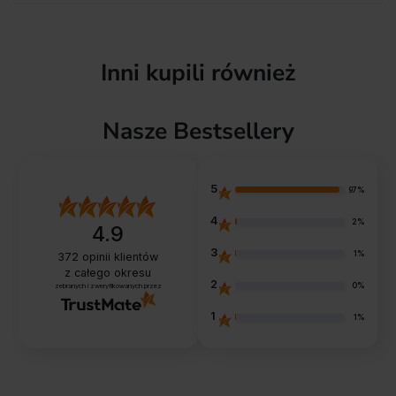
Inni kupili również
Nasze Bestsellery
5
97%
4
2%
4.9
3
1%
372
opinii klientów
z całego okresu
2
0%
zebranych i zweryfikowanych przez
1
1%