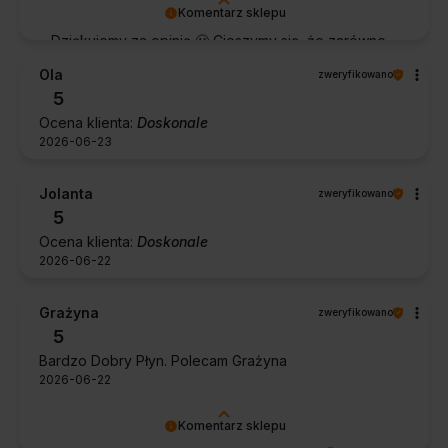
Komentarz sklepu
Dziękujemy za opinię 🙂 Cieszymy się, że zarówno
współpraca, jak i zakup spełniły Pana oczekiwania.
Ola
zweryfikowano
Dziękujemy za zaufanie.
5
Ocena klienta:
Doskonale
2026-06-23
Jolanta
zweryfikowano
5
Ocena klienta:
Doskonale
2026-06-22
Grażyna
zweryfikowano
5
Bardzo Dobry Płyn. Polecam Grażyna
2026-06-22
Komentarz sklepu