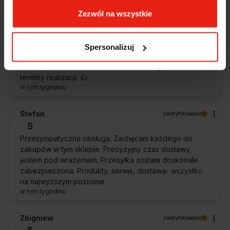
Zezwól na wszystkie
Piotr
zweryfikowano
5
Ekspresowa dostawa, super. Obsługa bardzo pomocna,
Spersonalizuj
chętnie podpowie i doradzi. Opakowanie dokładnie
zabezpieczone. Bardzo kulturalna obsługa, krótkie
terminy realizacji. 👍️
w tym tygodniu
Stefan
zweryfikowano
5
Przesympatyczna obsługa. Zachęcam każdego do
zakupów w tym sklepie. Precyzyjny czas dostawy,
jestem pod wrażeniem. Przesyłka została doskonale
zabezpieczona. Produkty, serwis, dostawa- wszystko
na najwyższym poziomie.
w tym tygodniu
Zbigniew
zweryfikowano