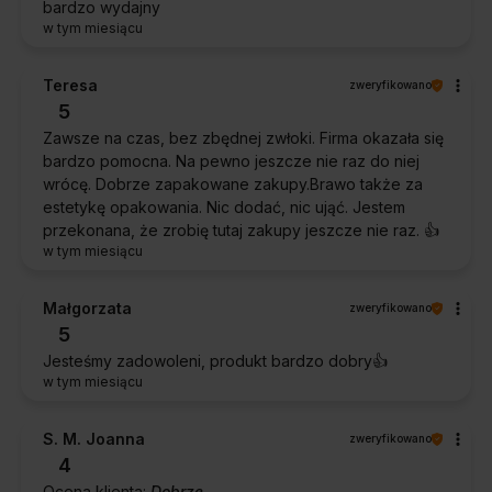
bardzo wydajny
w tym miesiącu
Teresa
zweryfikowano
5
Zawsze na czas, bez zbędnej zwłoki. Firma okazała się
bardzo pomocna. Na pewno jeszcze nie raz do niej
wrócę. Dobrze zapakowane zakupy.Brawo także za
estetykę opakowania. Nic dodać, nic ująć. Jestem
przekonana, że zrobię tutaj zakupy jeszcze nie raz. 👍️
w tym miesiącu
Małgorzata
zweryfikowano
5
Jesteśmy zadowoleni, produkt bardzo dobry👍️
w tym miesiącu
S. M. Joanna
zweryfikowano
4
Ocena klienta:
Dobrze