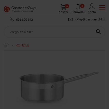
0
0
Koszyk
Porównaj
Konto
sklep@gastronet24.pl
691 600 642

RONDLE