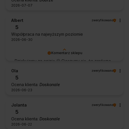
2026-07-07
Albert
zweryfikowano
5
Współpraca na najwyższym poziomie
2026-06-30
Komentarz sklepu
Dziękujemy za opinię 🙂 Cieszymy się, że zarówno
współpraca, jak i zakup spełniły Pana oczekiwania.
Ola
zweryfikowano
Dziękujemy za zaufanie.
5
Ocena klienta:
Doskonale
2026-06-23
Jolanta
zweryfikowano
5
Ocena klienta:
Doskonale
2026-06-22