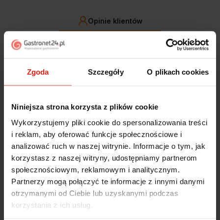
Opinie klientów
Jak zbieramy opinie?
filtry
Zgoda
Szczegóły
O plikach cookies
Marcin
zweryfikowano
5
Niniejsza strona korzysta z plików cookie
Polecam szybko sprawnie dobrze zapakowane
Zostałem świetnie obsłużony. Brawa dla pracowników.
Wykorzystujemy pliki cookie do spersonalizowania treści
dzisiaj
i reklam, aby oferować funkcje społecznościowe i
analizować ruch w naszej witrynie. Informacje o tym, jak
Alicja
zweryfikowano
korzystasz z naszej witryny, udostępniamy partnerom
5
społecznościowym, reklamowym i analitycznym.
Jestem zaskoczona, że ta paczka dotarła do mnie tak
Partnerzy mogą połączyć te informacje z innymi danymi
szybko. Paczka dotarła cała i zdrowa. Szybko,
otrzymanymi od Ciebie lub uzyskanymi podczas
sprawnie, bez problemów. Bardzo pomocna obsługa
korzystania z ich usług.
klienta.
wczoraj