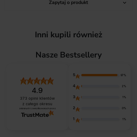
Zapytaj o produkt

Inni kupili również
Nasze Bestsellery
5
97%
4
2%
4.9
3
1%
373
opinii klientów
z całego okresu
2
0%
zebranych i zweryfikowanych przez
1
1%