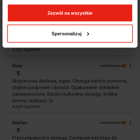
Zezwól na wszystkie
Magdalena
zweryfikowano
5
Ekspresowa realizacja zamówienia. Towar zgodny z
Spersonalizuj
oczekiwaniami. Sprzedawca profesjonalny i godny
polecenia 👍️👍️👍️👍️👍️👍️👍️
w tym tygodniu
Piotr
zweryfikowano
5
Ekspresowa dostawa, super. Obsługa bardzo pomocna,
chętnie podpowie i doradzi. Opakowanie dokładnie
zabezpieczone. Bardzo kulturalna obsługa, krótkie
terminy realizacji. 👍️
w tym tygodniu
Stefan
zweryfikowano
5
Przesympatyczna obsługa. Zachęcam każdego do