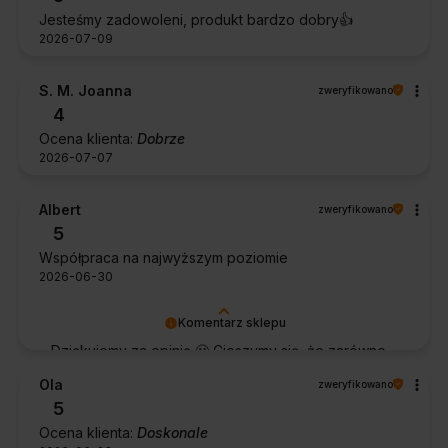
Jesteśmy zadowoleni, produkt bardzo dobry👍️
2026-07-09
S. M. Joanna
zweryfikowano
4
Ocena klienta:
Dobrze
2026-07-07
Albert
zweryfikowano
5
Współpraca na najwyższym poziomie
2026-06-30
Komentarz sklepu
Dziękujemy za opinię 🙂 Cieszymy się, że zarówno
współpraca, jak i zakup spełniły Pana oczekiwania.
Ola
zweryfikowano
Dziękujemy za zaufanie.
5
Ocena klienta:
Doskonale