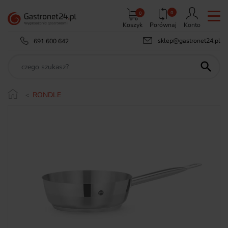
0
0
Koszyk
Porównaj
Konto
sklep@gastronet24.pl
691 600 642

RONDLE