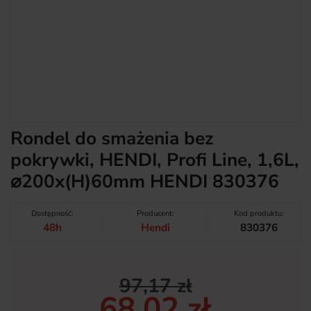
Rondel do smażenia bez
pokrywki, HENDI, Profi Line, 1,6L,
⌀200x(H)60mm HENDI 830376
Dostępność:
Producent:
Kod produktu:
48h
Hendi
830376
97,17 zł
68,02 zł