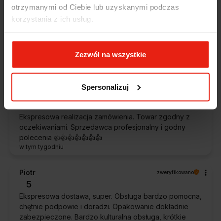
Alicja
zweryfikowano
otrzymanymi od Ciebie lub uzyskanymi podczas
5
korzystania z ich usług.
Jestem zaskoczona, że ta paczka dotarła do mnie tak
szybko. Paczka dotarła cała i zdrowa. Szybko,
sprawnie, bez problemów. Bardzo pomocna obsługa
Zezwól na wszystkie
klienta.
w tym tygodniu
Spersonalizuj
Magdalena
zweryfikowano
5
Ekspresowa realizacja zamówienia. Towar zgodny z
oczekiwaniami. Sprzedawca profesjonalny i godny
polecenia 👍️👍️👍️👍️👍️👍️👍️
w tym tygodniu
Piotr
zweryfikowano
5
Ekspresowa dostawa, super. Obsługa bardzo pomocna,
chętnie podpowie i doradzi. Opakowanie dokładnie
zabezpieczone. Bardzo kulturalna obsługa, krótkie