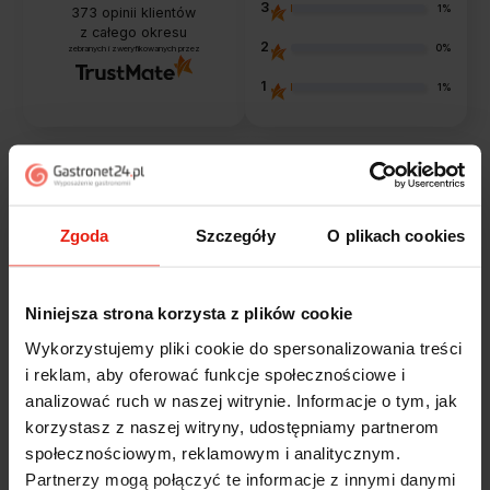
3
1%
373
opinii klientów
z całego okresu
2
0%
zebranych i zweryfikowanych przez
1
1%
Opinie klientów
Zgoda
Szczegóły
O plikach cookies
Jak zbieramy opinie?
filtry
Niniejsza strona korzysta z plików cookie
Marcin
zweryfikowano
Wykorzystujemy pliki cookie do spersonalizowania treści
5
i reklam, aby oferować funkcje społecznościowe i
Polecam szybko sprawnie dobrze zapakowane
analizować ruch w naszej witrynie. Informacje o tym, jak
Zostałem świetnie obsłużony. Brawa dla pracowników.
korzystasz z naszej witryny, udostępniamy partnerom
w tym tygodniu
społecznościowym, reklamowym i analitycznym.
Partnerzy mogą połączyć te informacje z innymi danymi