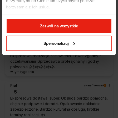
otrzymanymi od Ciebie lub uzyskanymi podczas
5
korzystania z ich usług.
Jestem zaskoczona, że ta paczka dotarła do mnie tak
szybko. Paczka dotarła cała i zdrowa. Szybko,
sprawnie, bez problemów. Bardzo pomocna obsługa
klienta.
Zezwól na wszystkie
w tym tygodniu
Spersonalizuj
Magdalena
zweryfikowano
5
Ekspresowa realizacja zamówienia. Towar zgodny z
oczekiwaniami. Sprzedawca profesjonalny i godny
polecenia 👍️👍️👍️👍️👍️👍️👍️
w tym tygodniu
Piotr
zweryfikowano
5
Ekspresowa dostawa, super. Obsługa bardzo pomocna,
chętnie podpowie i doradzi. Opakowanie dokładnie
zabezpieczone. Bardzo kulturalna obsługa, krótkie
terminy realizacji. 👍️