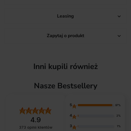
Leasing

Zapytaj o produkt

Inni kupili również
Nasze Bestsellery
5
97%
4
2%
4.9
3
1%
373
opinii klientów