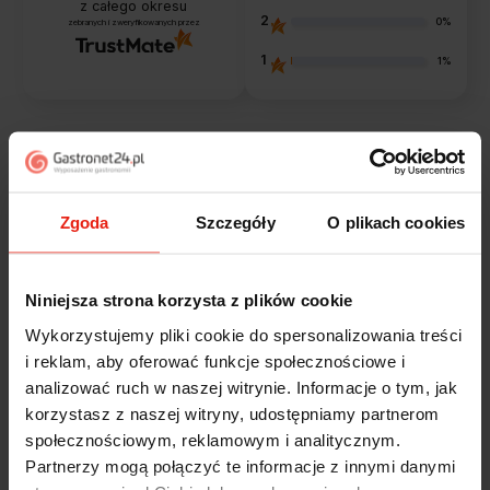
z całego okresu
2
0%
zebranych i zweryfikowanych przez
1
1%
Opinie klientów
Zgoda
Szczegóły
O plikach cookies
Jak zbieramy opinie?
filtry
Niniejsza strona korzysta z plików cookie
Marcin
zweryfikowano
Wykorzystujemy pliki cookie do spersonalizowania treści
5
i reklam, aby oferować funkcje społecznościowe i
Polecam szybko sprawnie dobrze zapakowane
analizować ruch w naszej witrynie. Informacje o tym, jak
Zostałem świetnie obsłużony. Brawa dla pracowników.
korzystasz z naszej witryny, udostępniamy partnerom
w tym tygodniu
społecznościowym, reklamowym i analitycznym.
Partnerzy mogą połączyć te informacje z innymi danymi
Alicja
zweryfikowano