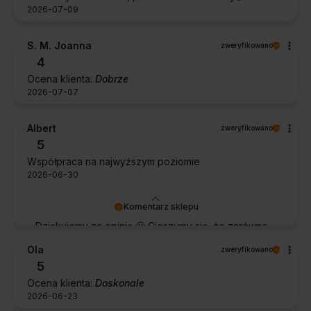
2026-07-09
S. M. Joanna
zweryfikowano
4
Ocena klienta:
Dobrze
2026-07-07
Albert
zweryfikowano
5
Współpraca na najwyższym poziomie
2026-06-30
Komentarz sklepu
Dziękujemy za opinię 🙂 Cieszymy się, że zarówno
współpraca, jak i zakup spełniły Pana oczekiwania.
Ola
zweryfikowano
Dziękujemy za zaufanie.
5
Ocena klienta:
Doskonale
2026-06-23