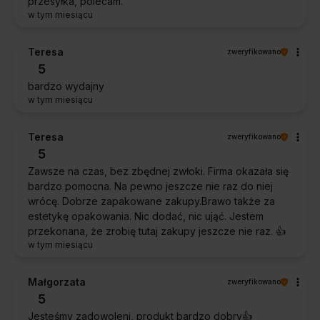
przesyłka, polecam.
w tym miesiącu
Teresa
zweryfikowano
5
bardzo wydajny
w tym miesiącu
Teresa
zweryfikowano
5
Zawsze na czas, bez zbędnej zwłoki. Firma okazała się
bardzo pomocna. Na pewno jeszcze nie raz do niej
wrócę. Dobrze zapakowane zakupy.Brawo także za
estetykę opakowania. Nic dodać, nic ująć. Jestem
przekonana, że zrobię tutaj zakupy jeszcze nie raz. 👍️
w tym miesiącu
Małgorzata
zweryfikowano
5
Jesteśmy zadowoleni, produkt bardzo dobry👍️