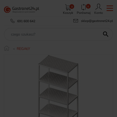
0
0
Koszyk
Porównaj
Konto
sklep@gastronet24.pl
691 600 642

REGAŁY