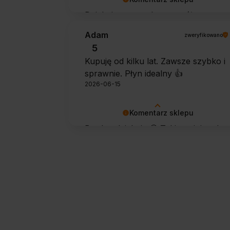
Dziękujemy za tak szczegółową
opinię 🙂 Cieszymy się, że doceniła
Adam
zweryfikowano
Pani wygodę obsługi i łatwość
5
utrzymania urządzenia w czystości.
Kupuję od kilku lat. Zawsze szybko i
To dla nas bardzo cenna informacja.
sprawnie. Płyn idealny 👍️
2026-06-15
Komentarz sklepu
Bardzo dziękuję 🙂 Takie opinie od
stałych klientów cieszą najbardziej.