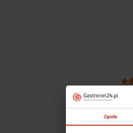
370
opinii kli
zebranych i
Zgoda