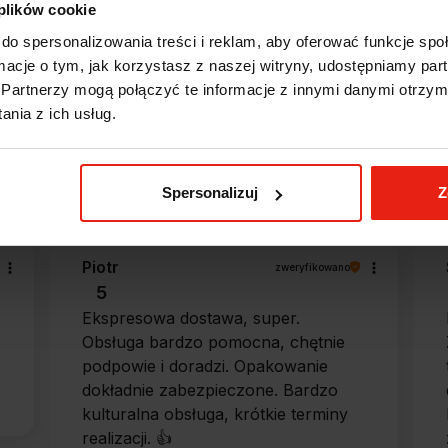
 plików cookie
do spersonalizowania treści i reklam, aby oferować funkcje sp
ormacje o tym, jak korzystasz z naszej witryny, udostępniamy p
Opinie klientów
Partnerzy mogą połączyć te informacje z innymi danymi otrzym
nia z ich usług.
e?
Spersonalizuj
Z
Piotr
zweryfikowano
5
Ekspresowa dostawa, super.
Obsługa bardzo pomocna, chętnie
podpowie i doradzi. Opakowanie
dokładnie zabezpieczone. Bardzo
kulturalna obsługa, krótkie terminy
realizacji. 👍️