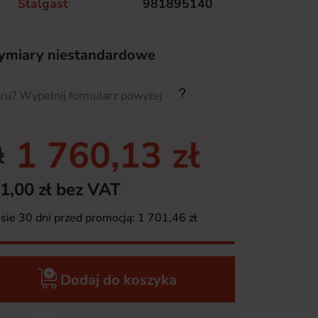
Stalgast
981895140
miary niestandardowe
ru? Wypełnij formularz powyżej
1 760,13 zł
ł
1,00 zł bez VAT
esie 30 dni przed promocją:
1 701,46 zł
Dodaj do koszyka