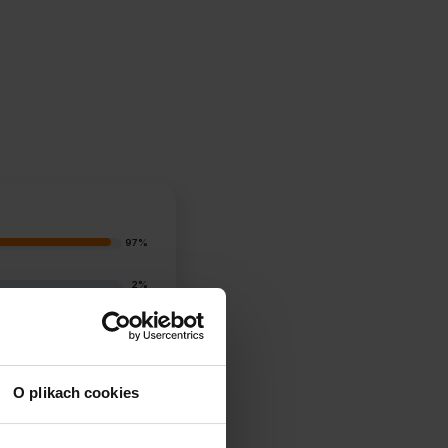
97%
2%
1%
0%
O plikach cookies
1%