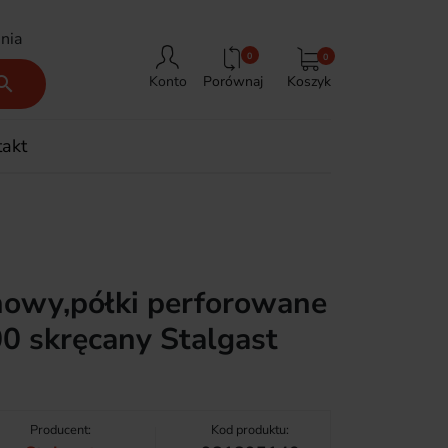
nia
0
0
Porównaj
Koszyk

Konto
takt
owy,półki perforowane
 skręcany Stalgast
Producent:
Kod produktu: