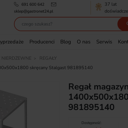
37 lat
691 600 642
doświadcze
sklep@gastronet24.pl
yprzedaże
Producenci
Blog
O nas
Serwis
Kon
 NIERDZEWNE
REGAŁY
400x500x1800 skręcany Stalgast 981895140
Regał magazyn
1400x500x1800
981895140
Dostępność: