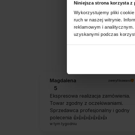
Niniejsza strona korzysta z
Wykorzystujemy pliki cookie 
ruch w naszej witrynie. Inf
reklamowym i analitycznym. 
uzyskanymi podczas korzysta
Jak zbieramy opini
Magdalena
zweryfikowano
5
Ekspresowa realizacja zamówienia.
Towar zgodny z oczekiwaniami.
Sprzedawca profesjonalny i godny
polecenia 👍️👍️👍️👍️👍️👍️👍️
w tym tygodniu