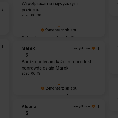
Współpraca na najwyższym
poziomie
2026-06-30
Komentarz sklepu
Dziękujemy za opinię 🙂 Cieszymy
się, że zarówno współpraca, jak i
Marek
zweryfikowano
zakup spełniły Pana oczekiwania.
5
Dziękujemy za zaufanie.
Bardzo polecam każdemu produkt
naprawdę działa Marek
2026-06-19
Komentarz sklepu
Dziękujemy za opinię 🙂 Cieszymy
się, że środek spełnił oczekiwania i
Aldona
zweryfikowano
potwierdził swoją skuteczność.
5