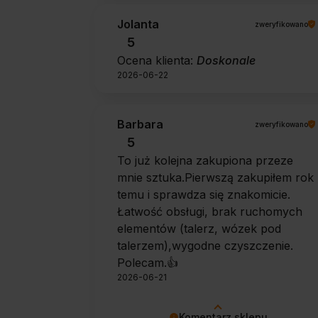
Jolanta
zweryfikowano
5
Ocena klienta:
Doskonale
2026-06-22
Barbara
zweryfikowano
5
To już kolejna zakupiona przeze
mnie sztuka.Pierwszą zakupiłem rok
temu i sprawdza się znakomicie.
Łatwość obsługi, brak ruchomych
elementów (talerz, wózek pod
talerzem),wygodne czyszczenie.
Polecam.👍️
2026-06-21
Komentarz sklepu