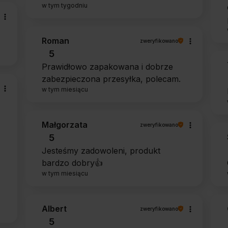
w tym tygodniu
Roman
zweryfikowano
5
Prawidłowo zapakowana i dobrze
zabezpieczona przesyłka, polecam.
w tym miesiącu
Małgorzata
zweryfikowano
5
Jesteśmy zadowoleni, produkt
bardzo dobry👍️
w tym miesiącu
Albert
zweryfikowano
5