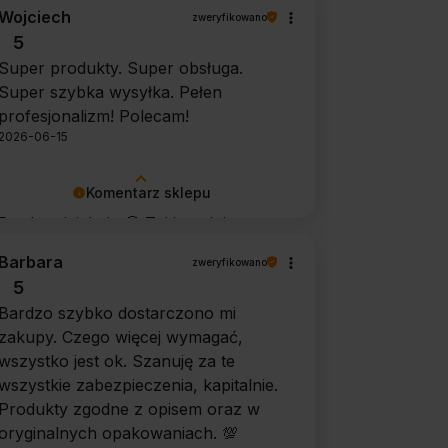
Wojciech
zweryfikowano
5
Super produkty. Super obsługa.
Super szybka wysyłka. Pełen
profesjonalizm! Polecam!
2026-06-15
Komentarz sklepu
Bardzo dziękuję 🙂 Takie opinie
motywują do dalszej pracy.
Barbara
zweryfikowano
5
Bardzo szybko dostarczono mi
zakupy. Czego więcej wymagać,
wszystko jest ok. Szanuję za te
wszystkie zabezpieczenia, kapitalnie.
Produkty zgodne z opisem oraz w
oryginalnych opakowaniach. 💯