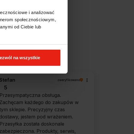
ołecznościowe i analizować
artnerom społecznościowym,
anymi od Ciebie lub
filtry
ezwól na wszystkie
Stefan
zweryfikowano
5
Przesympatyczna obsługa.
Zachęcam każdego do zakupów w
tym sklepie. Precyzyjny czas
dostawy, jestem pod wrażeniem.
Przesyłka została doskonale
zabezpieczona. Produkty, serwis,