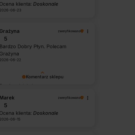
Ocena klienta:
Doskonale
2026-06-23
Grażyna
zweryfikowano
5
Bardzo Dobry Płyn. Polecam
Grażyna
2026-06-22
Komentarz sklepu
Bardzo dziękujemy za pozytywną
opinię 🙂 Życzymy, aby płyn nadal
Marek
zweryfikowano
zapewniał doskonałe efekty przy
5
każdym użyciu.
Ocena klienta:
Doskonale
2026-06-15