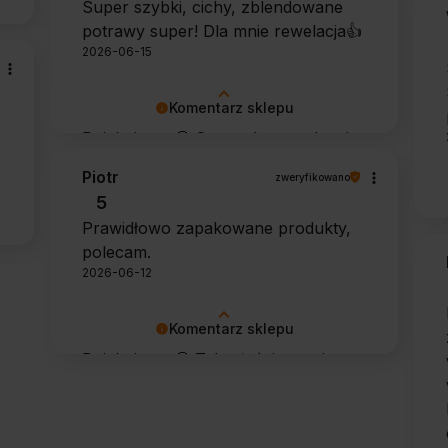
Super szybki, cichy, zblendowane
potrawy super! Dla mnie rewelacja👍️
2026-06-15
Komentarz sklepu
Dziękujemy 🙂 Super, że urządzenie
sprawdza się w codziennym
Piotr
zweryfikowano
użytkowaniu. Życzymy wielu
5
udanych kulinarnych inspiracji!
Prawidłowo zapakowane produkty,
polecam.
2026-06-12
Komentarz sklepu
Dziękujemy 🙂 Tak właśnie powinno
to wyglądać 🙂