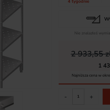
4 tygodnie
Wy
Nie znalazłeś wymia
2 933,55 z
1 43
Najniższa cena w okr
-
+