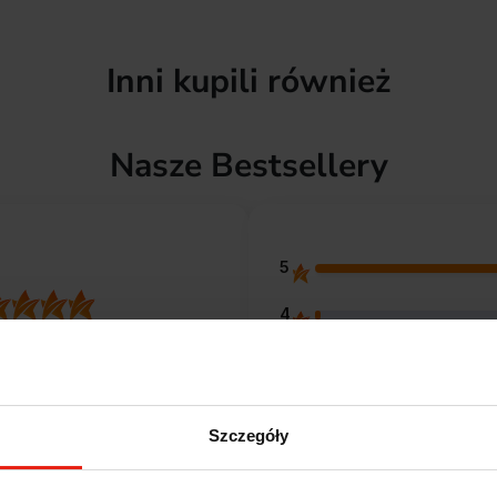
Inni kupili również
Nasze Bestsellery
5
4
4.9
3
entów
z całego okresu
 zweryfikowanych przez
2
Szczegóły
1