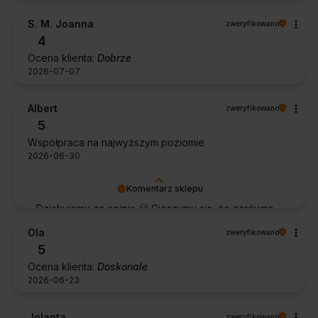
S. M. Joanna
zweryfikowano
4
Ocena klienta:
Dobrze
2026-07-07
Albert
zweryfikowano
5
Współpraca na najwyższym poziomie
2026-06-30
Komentarz sklepu
Dziękujemy za opinię 🙂 Cieszymy się, że zarówno
współpraca, jak i zakup spełniły Pana oczekiwania.
Ola
zweryfikowano
Dziękujemy za zaufanie.
5
Ocena klienta:
Doskonale
2026-06-23
Jolanta
zweryfikowano