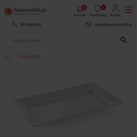
0
0
Koszyk
Porównaj
Konto
sklep@gastronet24.pl
691 600 642

PÓŁMISKI