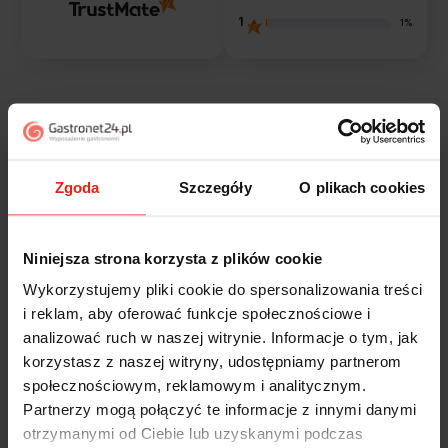
1
1%
Opinie klientów
Jak zbieramy opinie?
filtry
Zgoda
Szczegóły
O plikach cookies
Marcin
Niniejsza strona korzysta z plików cookie
zweryfikowano
5
Wykorzystujemy pliki cookie do spersonalizowania treści
Polecam szybko sprawnie dobrze zapakowane
i reklam, aby oferować funkcje społecznościowe i
Zostałem świetnie obsłużony. Brawa dla pracowników.
analizować ruch w naszej witrynie. Informacje o tym, jak
w tym tygodniu
korzystasz z naszej witryny, udostępniamy partnerom
społecznościowym, reklamowym i analitycznym.
Alicja
zweryfikowano
Partnerzy mogą połączyć te informacje z innymi danymi
5
otrzymanymi od Ciebie lub uzyskanymi podczas
Jestem zaskoczona, że ta paczka dotarła do mnie tak