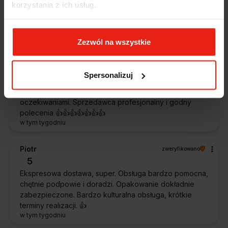
korzystania z ich usług.
szybko. Paczka dotarła cała i zdrowa. Szybko,
sprawnie, bez problemów. Bardzo pomocna obsługa
klienta.
w tym tygodniu
Zezwól na wszystkie
Magdalena
zweryfikowano
Spersonalizuj
5
Ekspresowa realizacja zamówienia. Towar zgodny z
oczekiwaniami. Sprzedawca profesjonalny i godny
polecenia 👍️👍️👍️👍️👍️👍️👍️
w tym tygodniu
Piotr
zweryfikowano
5
Ekspresowa dostawa, super. Obsługa bardzo pomocna,
chętnie podpowie i doradzi. Opakowanie dokładnie
zabezpieczone. Bardzo kulturalna obsługa, krótkie
terminy realizacji. 👍️
w tym tygodniu