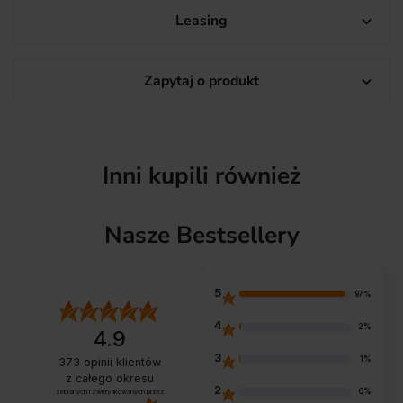
Leasing

Zapytaj o produkt

Inni kupili również
Nasze Bestsellery
5
97%
4
2%
4.9
3
1%
373
opinii klientów
z całego okresu
2
0%
zebranych i zweryfikowanych przez