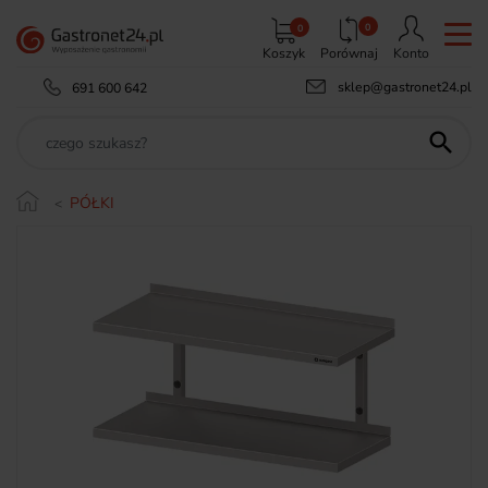
0
0
Koszyk
Porównaj
Konto
sklep@gastronet24.pl
691 600 642

PÓŁKI