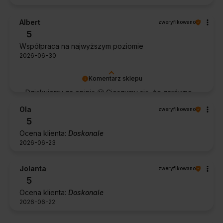
Albert
zweryfikowano
5
Współpraca na najwyższym poziomie
2026-06-30
Komentarz sklepu
Dziękujemy za opinię 🙂 Cieszymy się, że zarówno
współpraca, jak i zakup spełniły Pana oczekiwania.
Ola
zweryfikowano
Dziękujemy za zaufanie.
5
Ocena klienta:
Doskonale
2026-06-23
Jolanta
zweryfikowano
5
Ocena klienta:
Doskonale
2026-06-22