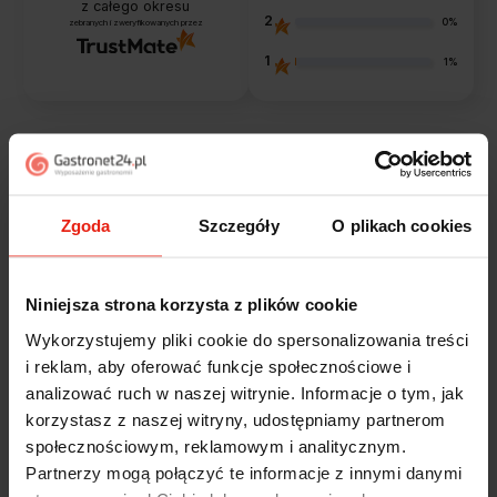
z całego okresu
2
0%
zebranych i zweryfikowanych przez
1
1%
Opinie klientów
Zgoda
Szczegóły
O plikach cookies
Jak zbieramy opinie?
filtry
Niniejsza strona korzysta z plików cookie
Alicja
zweryfikowano
Wykorzystujemy pliki cookie do spersonalizowania treści
5
i reklam, aby oferować funkcje społecznościowe i
Jestem zaskoczona, że ta paczka dotarła do mnie tak
analizować ruch w naszej witrynie. Informacje o tym, jak
szybko. Paczka dotarła cała i zdrowa. Szybko,
korzystasz z naszej witryny, udostępniamy partnerom
sprawnie, bez problemów. Bardzo pomocna obsługa
klienta.
społecznościowym, reklamowym i analitycznym.
wczoraj
Partnerzy mogą połączyć te informacje z innymi danymi