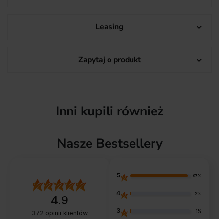
Leasing

Zapytaj o produkt

Inni kupili również
Nasze Bestsellery
5
97%
4
2%
4.9
3
1%
372
opinii klientów