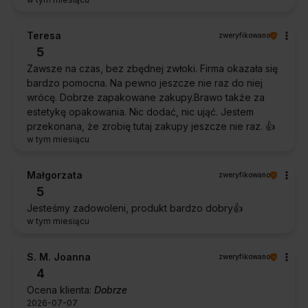
Teresa
zweryfikowano
5
Zawsze na czas, bez zbędnej zwłoki. Firma okazała się
bardzo pomocna. Na pewno jeszcze nie raz do niej
wrócę. Dobrze zapakowane zakupy.Brawo także za
estetykę opakowania. Nic dodać, nic ująć. Jestem
przekonana, że zrobię tutaj zakupy jeszcze nie raz. 👍️
w tym miesiącu
Małgorzata
zweryfikowano
5
Jesteśmy zadowoleni, produkt bardzo dobry👍️
w tym miesiącu
S. M. Joanna
zweryfikowano
4
Ocena klienta:
Dobrze
2026-07-07