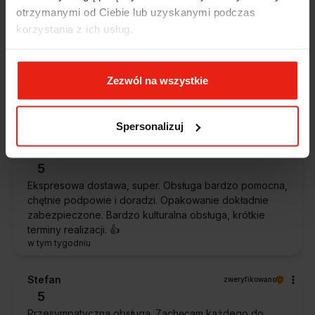
dzisiaj
otrzymanymi od Ciebie lub uzyskanymi podczas
korzystania z ich usług.
Magdalena
zweryfikowano
5
Ekspresowa realizacja zamówienia. Towar zgodny z
Zezwól na wszystkie
oczekiwaniami. Sprzedawca profesjonalny i godny
polecenia 👍️👍️👍️👍️👍️👍️👍️
w tym tygodniu
Spersonalizuj
Piotr
zweryfikowano
5
Ekspresowa dostawa, super. Obsługa bardzo pomocna,
chętnie podpowie i doradzi. Opakowanie dokładnie
zabezpieczone. Bardzo kulturalna obsługa, krótkie
terminy realizacji. 👍️
w tym tygodniu
Stefan
zweryfikowano
5
Przesympatyczna obsługa. Zachęcam każdego do