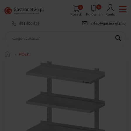
0
0
Koszyk
Porównaj
Konto
sklep@gastronet24.pl
691 600 642

PÓŁKI