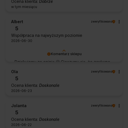
Ocena klienta:
Dobrze
w tym miesiącu
Albert
zweryfikowano
5
Współpraca na najwyższym poziomie
2026-06-30
Komentarz sklepu
Dziękujemy za opinię 🙂 Cieszymy się, że zarówno
współpraca, jak i zakup spełniły Pana oczekiwania.
Ola
zweryfikowano
Dziękujemy za zaufanie.
5
Ocena klienta:
Doskonale
2026-06-23
Jolanta
zweryfikowano
5
Ocena klienta:
Doskonale
2026-06-22