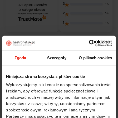
3
1%
371
opinii klientów
z całego okresu
2
0%
zebranych i zweryfikowanych przez
1
1%
Opinie klientów
Zgoda
Szczegóły
O plikach cookies
Jak zbieramy opinie?
filtry
Niniejsza strona korzysta z plików cookie
Alicja
Wykorzystujemy pliki cookie do spersonalizowania treści
zweryfikowano
5
i reklam, aby oferować funkcje społecznościowe i
Jestem zaskoczona, że ta paczka dotarła do mnie tak
analizować ruch w naszej witrynie. Informacje o tym, jak
szybko. Paczka dotarła cała i zdrowa. Szybko,
korzystasz z naszej witryny, udostępniamy partnerom
sprawnie, bez problemów. Bardzo pomocna obsługa
społecznościowym, reklamowym i analitycznym.
klienta.
Partnerzy mogą połączyć te informacje z innymi danymi