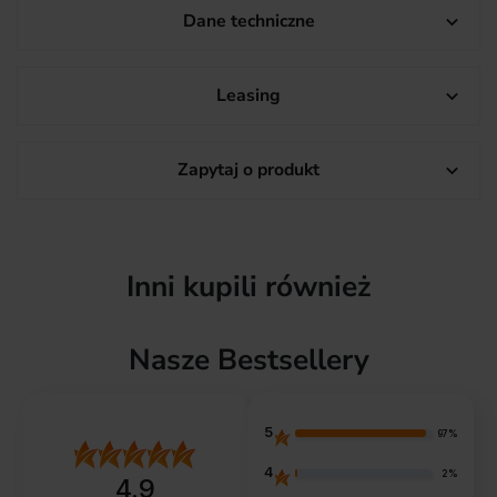
Dane techniczne

Leasing

Zapytaj o produkt

Inni kupili również
Nasze Bestsellery
5
97%
4
2%
4.9