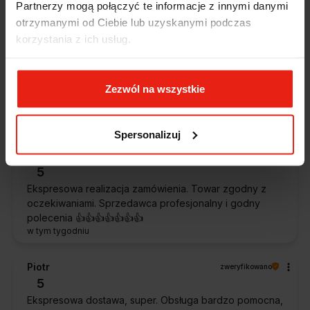
Partnerzy mogą połączyć te informacje z innymi danymi
otrzymanymi od Ciebie lub uzyskanymi podczas
Alicja
zweryfikowano
korzystania z ich usług.
5
Jestem zaskoczona, że ta paczka dotarła do mnie tak
szybko. Paczka dotarła cała i zdrowa. Szybko,
Zezwól na wszystkie
sprawnie, bez problemów. Bardzo pomocna obsługa
klienta.
w tym tygodniu
Spersonalizuj
Magdalena
zweryfikowano
5
Ekspresowa realizacja zamówienia. Towar zgodny z
oczekiwaniami. Sprzedawca profesjonalny i godny
polecenia 👍️👍️👍️👍️👍️👍️👍️
w tym tygodniu
Piotr
zweryfikowano
5
Ekspresowa dostawa, super. Obsługa bardzo pomocna,