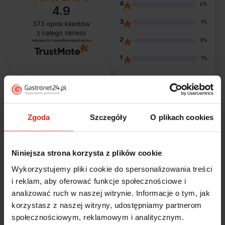
4
2%
4.9
3
1%
373
opinii klientów
z całego okresu
2
0%
zebranych i zweryfikowanych przez
1
1%
Opinie klientów
Zgoda
Szczegóły
O plikach cookies
Jak zbieramy opinie?
filtry
Niniejsza strona korzysta z plików cookie
Wykorzystujemy pliki cookie do spersonalizowania treści
Marcin
zweryfikowano
i reklam, aby oferować funkcje społecznościowe i
5
analizować ruch w naszej witrynie. Informacje o tym, jak
Polecam szybko sprawnie dobrze zapakowane
korzystasz z naszej witryny, udostępniamy partnerom
Zostałem świetnie obsłużony. Brawa dla pracowników.
społecznościowym, reklamowym i analitycznym.
wczoraj