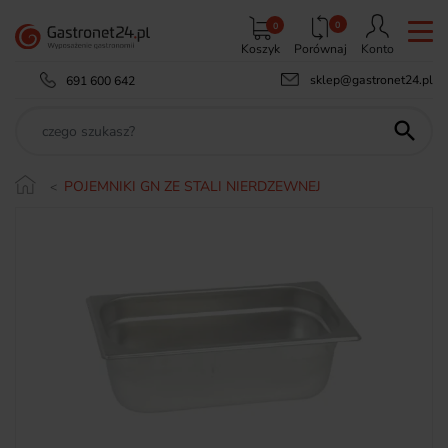
0
0
Koszyk
Porównaj
Konto
sklep@gastronet24.pl
691 600 642

POJEMNIKI GN ZE STALI NIERDZEWNEJ