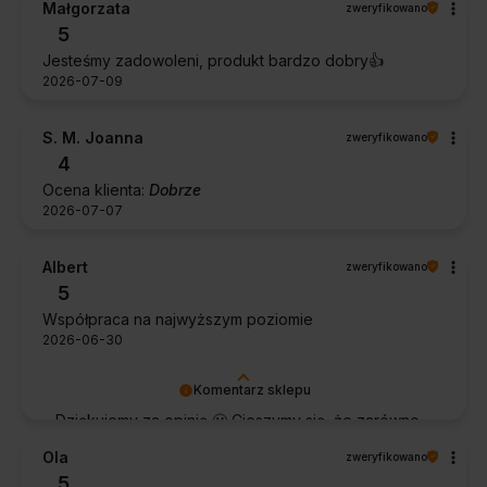
Małgorzata
zweryfikowano
5
Jesteśmy zadowoleni, produkt bardzo dobry👍️
2026-07-09
S. M. Joanna
zweryfikowano
4
Ocena klienta:
Dobrze
2026-07-07
Albert
zweryfikowano
5
Współpraca na najwyższym poziomie
2026-06-30
Komentarz sklepu
Dziękujemy za opinię 🙂 Cieszymy się, że zarówno
współpraca, jak i zakup spełniły Pana oczekiwania.
Ola
zweryfikowano
Dziękujemy za zaufanie.
5