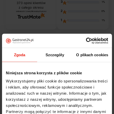
3
1%
373
opinii klientów
z całego okresu
2
0%
zebranych i zweryfikowanych przez
1
1%
Opinie klientów
Zgoda
Szczegóły
O plikach cookies
Jak zbieramy opinie?
filtry
Niniejsza strona korzysta z plików cookie
Marcin
zweryfikowano
Wykorzystujemy pliki cookie do spersonalizowania treści
5
i reklam, aby oferować funkcje społecznościowe i
Polecam szybko sprawnie dobrze zapakowane
analizować ruch w naszej witrynie. Informacje o tym, jak
Zostałem świetnie obsłużony. Brawa dla pracowników.
korzystasz z naszej witryny, udostępniamy partnerom
wczoraj
społecznościowym, reklamowym i analitycznym.
Partnerzy mogą połączyć te informacje z innymi danymi