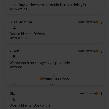
Jesteśmy zadowoleni, produkt bardzo dobry👍️
2026-07-09
S. M. Joanna
zweryfikowano
4
Ocena klienta:
Dobrze
2026-07-07
Albert
zweryfikowano
5
Współpraca na najwyższym poziomie
2026-06-30
Komentarz sklepu
Dziękujemy za opinię 🙂 Cieszymy się, że zarówno
współpraca, jak i zakup spełniły Pana oczekiwania.
Ola
zweryfikowano
Dziękujemy za zaufanie.
5
Ocena klienta:
Doskonale