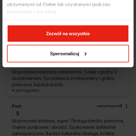
Alicja
zweryfikowano
otrzymanymi od Ciebie lub uzyskanymi podczas
5
korzystania z ich usług.
Jestem zaskoczona, że ta paczka dotarła do mnie tak
szybko. Paczka dotarła cała i zdrowa. Szybko,
sprawnie, bez problemów. Bardzo pomocna obsługa
Zezwól na wszystkie
klienta.
w tym tygodniu
Spersonalizuj
Magdalena
zweryfikowano
5
Ekspresowa realizacja zamówienia. Towar zgodny z
oczekiwaniami. Sprzedawca profesjonalny i godny
polecenia 👍️👍️👍️👍️👍️👍️👍️
w tym tygodniu
Piotr
zweryfikowano
5
Ekspresowa dostawa, super. Obsługa bardzo pomocna,
chętnie podpowie i doradzi. Opakowanie dokładnie
zabezpieczone. Bardzo kulturalna obsługa, krótkie