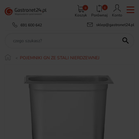
0
0
Koszyk
Porównaj
Konto
sklep@gastronet24.pl
691 600 642

POJEMNIKI GN ZE STALI NIERDZEWNEJ