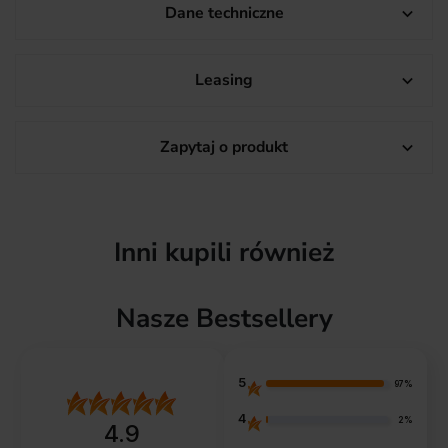
Dane techniczne

Leasing

Zapytaj o produkt

Inni kupili również
Nasze Bestsellery
5
97%
4
2%
4.9