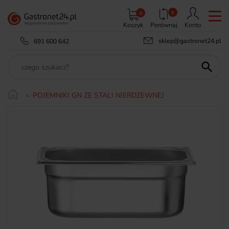
0
0
Koszyk
Porównaj
Konto
sklep@gastronet24.pl
691 600 642

POJEMNIKI GN ZE STALI NIERDZEWNEJ