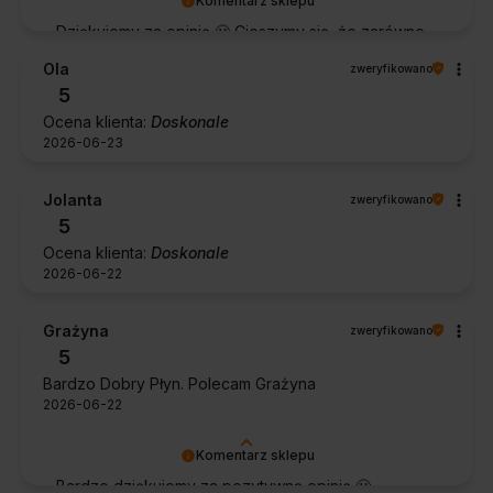
Komentarz sklepu
Dziękujemy za opinię 🙂 Cieszymy się, że zarówno
współpraca, jak i zakup spełniły Pana oczekiwania.
Ola
zweryfikowano
Dziękujemy za zaufanie.
5
Ocena klienta:
Doskonale
2026-06-23
Jolanta
zweryfikowano
5
Ocena klienta:
Doskonale
2026-06-22
Grażyna
zweryfikowano
5
Bardzo Dobry Płyn. Polecam Grażyna
2026-06-22
Komentarz sklepu
Bardzo dziękujemy za pozytywną opinię 🙂