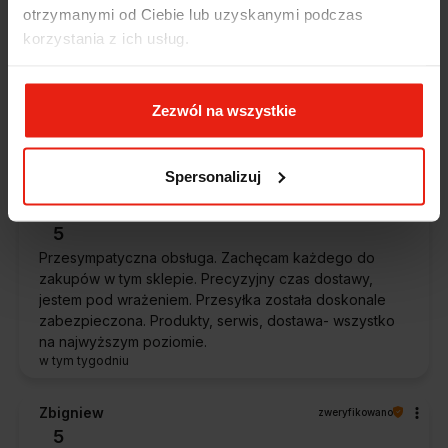
otrzymanymi od Ciebie lub uzyskanymi podczas
Piotr
zweryfikowano
korzystania z ich usług.
5
Ekspresowa dostawa, super. Obsługa bardzo pomocna,
chętnie podpowie i doradzi. Opakowanie dokładnie
Zezwól na wszystkie
zabezpieczone. Bardzo kulturalna obsługa, krótkie
terminy realizacji. 👍️
w tym tygodniu
Spersonalizuj
Stefan
zweryfikowano
5
Przesympatyczna obsługa. Zachęcam każdego do
zakupów w tym sklepie. Precyzyjny czas dostawy,
jestem pod wrażeniem. Przesyłka została doskonale
zabezpieczona. Produkty, serwis, dostawa- wszystko
na najwyższym poziomie.
w tym tygodniu
Zbigniew
zweryfikowano
5