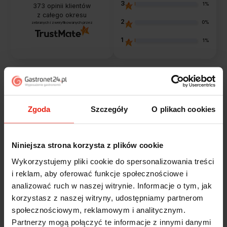
3
1%
373
opinii klientów
z całego okresu
2
0%
zebranych i zweryfikowanych przez
1
1%
Opinie klientów
Zgoda
Szczegóły
O plikach cookies
Jak zbieramy opinie?
filtry
Niniejsza strona korzysta z plików cookie
Marcin
zweryfikowano
Wykorzystujemy pliki cookie do spersonalizowania treści
5
i reklam, aby oferować funkcje społecznościowe i
Polecam szybko sprawnie dobrze zapakowane
analizować ruch w naszej witrynie. Informacje o tym, jak
Zostałem świetnie obsłużony. Brawa dla pracowników.
korzystasz z naszej witryny, udostępniamy partnerom
wczoraj
społecznościowym, reklamowym i analitycznym.
Partnerzy mogą połączyć te informacje z innymi danymi