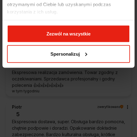
Alicja
zweryfikowano
otrzymanymi od Ciebie lub uzyskanymi podczas
5
korzystania z ich usług.
Jestem zaskoczona, że ta paczka dotarła do mnie tak
szybko. Paczka dotarła cała i zdrowa. Szybko,
sprawnie, bez problemów. Bardzo pomocna obsługa
Zezwól na wszystkie
klienta.
w tym tygodniu
Spersonalizuj
Magdalena
zweryfikowano
5
Ekspresowa realizacja zamówienia. Towar zgodny z
oczekiwaniami. Sprzedawca profesjonalny i godny
polecenia 👍️👍️👍️👍️👍️👍️👍️
w tym tygodniu
Piotr
zweryfikowano
5
Ekspresowa dostawa, super. Obsługa bardzo pomocna,
chętnie podpowie i doradzi. Opakowanie dokładnie
zabezpieczone. Bardzo kulturalna obsługa, krótkie