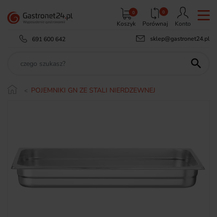
0
0
Koszyk
Porównaj
Konto
sklep@gastronet24.pl
691 600 642

POJEMNIKI GN ZE STALI NIERDZEWNEJ