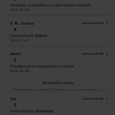
Jesteśmy zadowoleni, produkt bardzo dobry👍️
2026-07-09
S. M. Joanna
zweryfikowano
4
Ocena klienta:
Dobrze
2026-07-07
Albert
zweryfikowano
5
Współpraca na najwyższym poziomie
2026-06-30
Komentarz sklepu
Dziękujemy za opinię 🙂 Cieszymy się, że zarówno
współpraca, jak i zakup spełniły Pana oczekiwania.
Ola
zweryfikowano
Dziękujemy za zaufanie.
5
Ocena klienta:
Doskonale