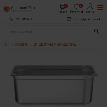
0
0
Koszyk
Porównaj
Konto
sklep@gastronet24.pl
691 600 642

POJEMNIKI GN ZE STALI NIERDZEWNEJ