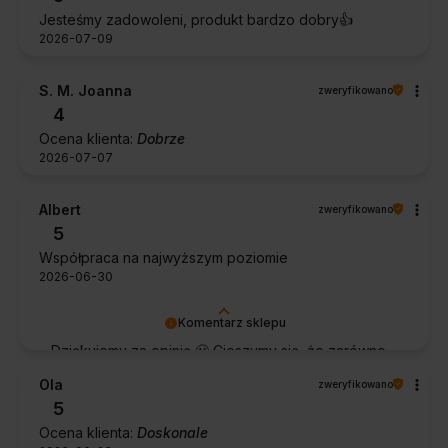
Jesteśmy zadowoleni, produkt bardzo dobry👍️
2026-07-09
S. M. Joanna
zweryfikowano
4
Ocena klienta:
Dobrze
2026-07-07
Albert
zweryfikowano
5
Współpraca na najwyższym poziomie
2026-06-30
Komentarz sklepu
Dziękujemy za opinię 🙂 Cieszymy się, że zarówno
współpraca, jak i zakup spełniły Pana oczekiwania.
Ola
zweryfikowano
Dziękujemy za zaufanie.
5
Ocena klienta:
Doskonale