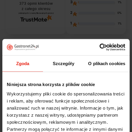
3
1%
373
opinii klientów
z całego okresu
2
0%
zebranych i zweryfikowanych przez
1
1%
Opinie klientów
Zgoda
Szczegóły
O plikach cookies
Jak zbieramy opinie?
filtry
Niniejsza strona korzysta z plików cookie
Marcin
zweryfikowano
Wykorzystujemy pliki cookie do spersonalizowania treści
5
i reklam, aby oferować funkcje społecznościowe i
Polecam szybko sprawnie dobrze zapakowane
analizować ruch w naszej witrynie. Informacje o tym, jak
Zostałem świetnie obsłużony. Brawa dla pracowników.
korzystasz z naszej witryny, udostępniamy partnerom
w tym tygodniu
społecznościowym, reklamowym i analitycznym.
Partnerzy mogą połączyć te informacje z innymi danymi