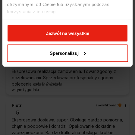
Alicja
zweryfikowano
otrzymanymi od Ciebie lub uzyskanymi podczas
5
korzystania z ich usług.
Jestem zaskoczona, że ta paczka dotarła do mnie tak
szybko. Paczka dotarła cała i zdrowa. Szybko,
sprawnie, bez problemów. Bardzo pomocna obsługa
Zezwól na wszystkie
klienta.
w tym tygodniu
Spersonalizuj
Magdalena
zweryfikowano
5
Ekspresowa realizacja zamówienia. Towar zgodny z
oczekiwaniami. Sprzedawca profesjonalny i godny
polecenia 👍️👍️👍️👍️👍️👍️👍️
w tym tygodniu
Piotr
zweryfikowano
5
Ekspresowa dostawa, super. Obsługa bardzo pomocna,
chętnie podpowie i doradzi. Opakowanie dokładnie
zabezpieczone. Bardzo kulturalna obsługa, krótkie