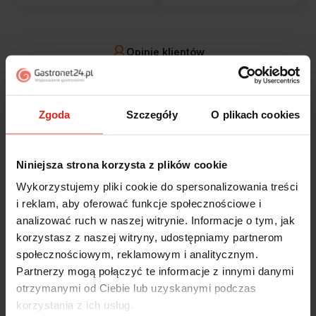
Opinie klientów
Jak zbieramy opinie?
filtry
Zgoda
Szczegóły
O plikach cookies
Marcin
zweryfikowano
5
Niniejsza strona korzysta z plików cookie
Polecam szybko sprawnie dobrze zapakowane
Wykorzystujemy pliki cookie do spersonalizowania treści
Zostałem świetnie obsłużony. Brawa dla pracowników.
i reklam, aby oferować funkcje społecznościowe i
w tym tygodniu
analizować ruch w naszej witrynie. Informacje o tym, jak
korzystasz z naszej witryny, udostępniamy partnerom
Alicja
zweryfikowano
społecznościowym, reklamowym i analitycznym.
5
Partnerzy mogą połączyć te informacje z innymi danymi
Jestem zaskoczona, że ta paczka dotarła do mnie tak
otrzymanymi od Ciebie lub uzyskanymi podczas
szybko. Paczka dotarła cała i zdrowa. Szybko,
korzystania z ich usług.
sprawnie, bez problemów. Bardzo pomocna obsługa