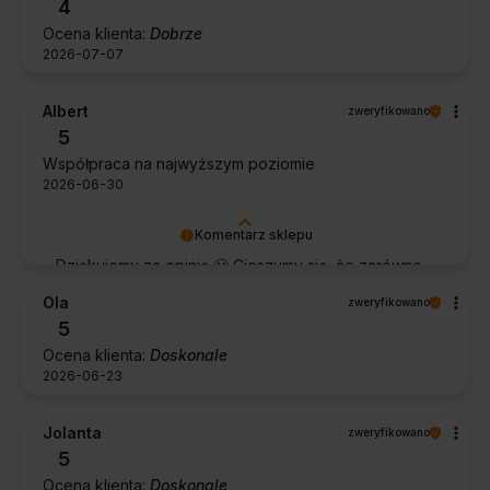
4
Ocena klienta:
Dobrze
2026-07-07
Albert
zweryfikowano
5
Współpraca na najwyższym poziomie
2026-06-30
Komentarz sklepu
Dziękujemy za opinię 🙂 Cieszymy się, że zarówno
współpraca, jak i zakup spełniły Pana oczekiwania.
Ola
zweryfikowano
Dziękujemy za zaufanie.
5
Ocena klienta:
Doskonale
2026-06-23
Jolanta
zweryfikowano
5
Ocena klienta:
Doskonale