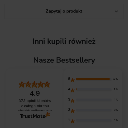
Zapytaj o produkt

Inni kupili również
Nasze Bestsellery
5
97%
4
2%
4.9
3
1%
373
opinii klientów
z całego okresu
2
0%
zebranych i zweryfikowanych przez
1
1%