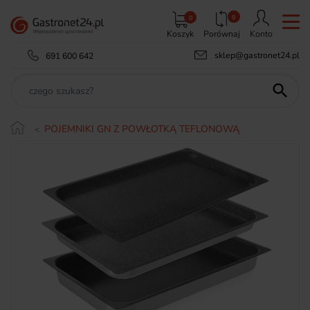
0
0
Koszyk
Porównaj
Konto
sklep@gastronet24.pl
691 600 642

POJEMNIKI GN Z POWŁOTKĄ TEFLONOWĄ