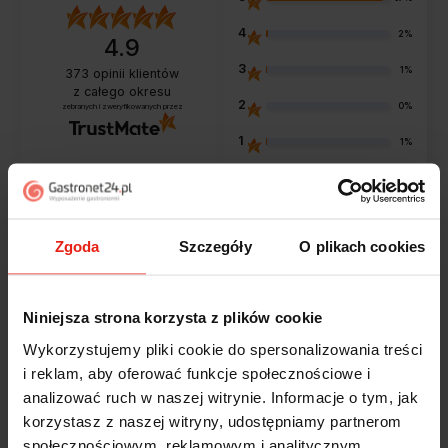
4
2%
4.9
3
1%
373
opinii klientów
z całego okresu
2
0%
zebranych i zweryfikowanych przez
1
1%
Opinie klientów
Zgoda
Szczegóły
O plikach cookies
Jak zbieramy opinie?
filtry
Niniejsza strona korzysta z plików cookie
Wykorzystujemy pliki cookie do spersonalizowania treści
i reklam, aby oferować funkcje społecznościowe i
Marcin
zweryfikowano
analizować ruch w naszej witrynie. Informacje o tym, jak
5
korzystasz z naszej witryny, udostępniamy partnerom
Polecam szybko sprawnie dobrze zapakowane
społecznościowym, reklamowym i analitycznym.
Zostałem świetnie obsłużony. Brawa dla pracowników.