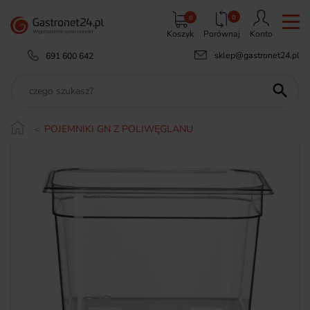
0
0
Koszyk
Porównaj
Konto
sklep@gastronet24.pl
691 600 642

POJEMNIKI GN Z POLIWĘGLANU