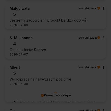
Małgorzata
zweryfikowano
5
Jesteśmy zadowoleni, produkt bardzo dobry👍️
2026-07-09
S. M. Joanna
zweryfikowano
4
Ocena klienta:
Dobrze
2026-07-07
Albert
zweryfikowano
5
Współpraca na najwyższym poziomie
2026-06-30
Komentarz sklepu
Dziękujemy za opinię 🙂 Cieszymy się, że zarówno
współpraca, jak i zakup spełniły Pana oczekiwania.
Ola
zweryfikowano