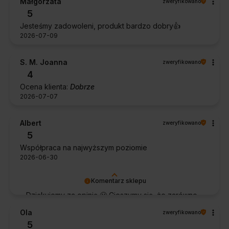
Małgorzata
zweryfikowano
5
Jesteśmy zadowoleni, produkt bardzo dobry👍️
2026-07-09
S. M. Joanna
zweryfikowano
4
Ocena klienta:
Dobrze
2026-07-07
Albert
zweryfikowano
5
Współpraca na najwyższym poziomie
2026-06-30
Komentarz sklepu
Dziękujemy za opinię 🙂 Cieszymy się, że zarówno
współpraca, jak i zakup spełniły Pana oczekiwania.
Ola
zweryfikowano
Dziękujemy za zaufanie.
5