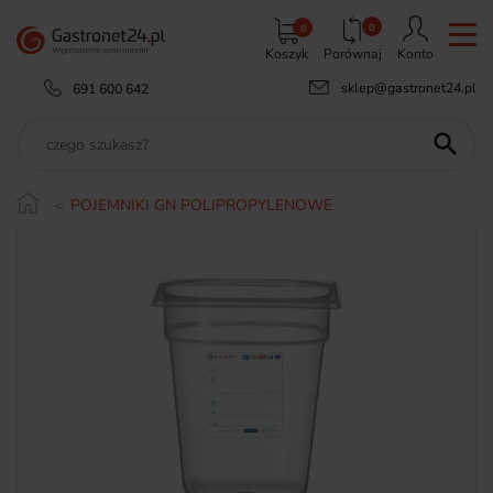
0
0
Koszyk
Porównaj
Konto
sklep@gastronet24.pl
691 600 642

POJEMNIKI GN POLIPROPYLENOWE