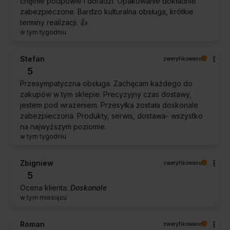
chętnie podpowie i doradzi. Opakowanie dokładnie
zabezpieczone. Bardzo kulturalna obsługa, krótkie
terminy realizacji. 👍️
w tym tygodniu
Stefan
zweryfikowano
5
Przesympatyczna obsługa. Zachęcam każdego do
zakupów w tym sklepie. Precyzyjny czas dostawy,
jestem pod wrażeniem. Przesyłka została doskonale
zabezpieczona. Produkty, serwis, dostawa- wszystko
na najwyższym poziomie.
w tym tygodniu
Zbigniew
zweryfikowano
5
Ocena klienta:
Doskonale
w tym miesiącu
Roman
zweryfikowano