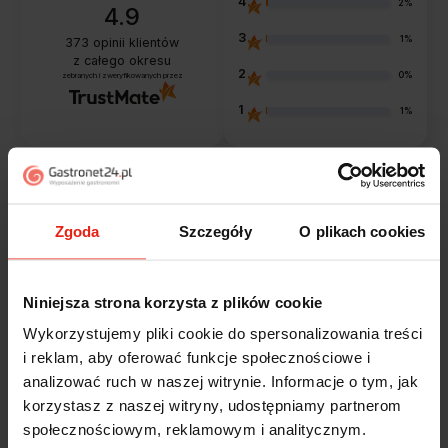
4
2%
4.9
3
1%
373
opinii klientów
z całego okresu
2
0%
zebranych i zweryfikowanych przez
1
1%
Opinie klientów
Zgoda
Szczegóły
O plikach cookies
Jak zbieramy opinie?
filtry
Niniejsza strona korzysta z plików cookie
Wykorzystujemy pliki cookie do spersonalizowania treści
Marcin
zweryfikowano
i reklam, aby oferować funkcje społecznościowe i
5
analizować ruch w naszej witrynie. Informacje o tym, jak
Polecam szybko sprawnie dobrze zapakowane
korzystasz z naszej witryny, udostępniamy partnerom
Zostałem świetnie obsłużony. Brawa dla pracowników.
społecznościowym, reklamowym i analitycznym.
w tym tygodniu