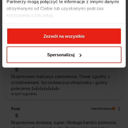
Partnerzy mogą połączyć te informacje z innymi danymi
otrzymanymi od Ciebie lub uzyskanymi podczas
Alicja
zweryfikowano
korzystania z ich usług.
5
Jestem zaskoczona, że ta paczka dotarła do mnie tak
szybko. Paczka dotarła cała i zdrowa. Szybko,
Zezwól na wszystkie
sprawnie, bez problemów. Bardzo pomocna obsługa
klienta.
w tym tygodniu
Spersonalizuj
Magdalena
zweryfikowano
5
Ekspresowa realizacja zamówienia. Towar zgodny z
oczekiwaniami. Sprzedawca profesjonalny i godny
polecenia 👍️👍️👍️👍️👍️👍️👍️
w tym tygodniu
Piotr
zweryfikowano
5
Ekspresowa dostawa, super. Obsługa bardzo pomocna,