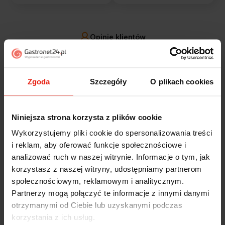
Opinie klientów
Jak zbieramy opinie?
filtry
Zgoda
Szczegóły
O plikach cookies
Marcin
zweryfikowano
5
Niniejsza strona korzysta z plików cookie
Polecam szybko sprawnie dobrze zapakowane
Wykorzystujemy pliki cookie do spersonalizowania treści
Zostałem świetnie obsłużony. Brawa dla pracowników.
i reklam, aby oferować funkcje społecznościowe i
w tym tygodniu
analizować ruch w naszej witrynie. Informacje o tym, jak
korzystasz z naszej witryny, udostępniamy partnerom
Alicja
zweryfikowano
społecznościowym, reklamowym i analitycznym.
5
Partnerzy mogą połączyć te informacje z innymi danymi
Jestem zaskoczona, że ta paczka dotarła do mnie tak
otrzymanymi od Ciebie lub uzyskanymi podczas
szybko. Paczka dotarła cała i zdrowa. Szybko,
korzystania z ich usług.
sprawnie, bez problemów. Bardzo pomocna obsługa