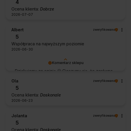
4
Ocena klienta:
Dobrze
2026-07-07
Albert
zweryfikowano
5
Współpraca na najwyższym poziomie
2026-06-30
Komentarz sklepu
Dziękujemy za opinię 🙂 Cieszymy się, że zarówno
współpraca, jak i zakup spełniły Pana oczekiwania.
Ola
zweryfikowano
Dziękujemy za zaufanie.
5
Ocena klienta:
Doskonale
2026-06-23
Jolanta
zweryfikowano
5
Ocena klienta:
Doskonale