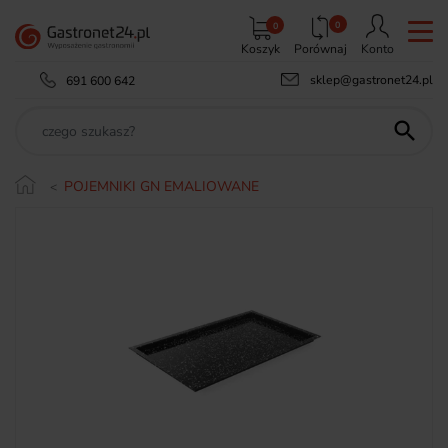
0
0
Koszyk
Porównaj
Konto
sklep@gastronet24.pl
691 600 642

POJEMNIKI GN EMALIOWANE