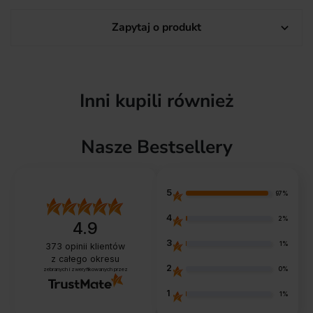
Zapytaj o produkt

Inni kupili również
Nasze Bestsellery
5
97%
4
2%
4.9
3
1%
373
opinii klientów
z całego okresu
2
0%
zebranych i zweryfikowanych przez
1
1%